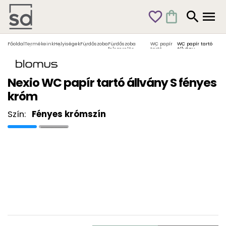
favorite_outline
shopping_bag
search
menu
Főoldal
Termékeink
Helyiségek
Fürdőszoba
Fürdőszoba
WC papír
WC papír tartó
felszerelés
tartó
állvány
Nexio WC papír tartó állvány S fényes
króm
Szín:
Fényes krómszín