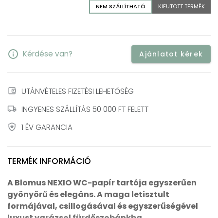
NEM SZÁLLÍTHATÓ
KIFUTOTT TERMÉK
info
Kérdése van?
Ajánlatot kérek
account_balance_wallet
UTÁNVÉTELES FIZETÉSI LEHETŐSÉG
local_shipping
INGYENES SZÁLLÍTÁS 50 000 FT FELETT
local_police
1 ÉV GARANCIA
TERMÉK INFORMÁCIÓ
A Blomus NEXIO WC-papír tartója egyszerűen
gyönyörű és elegáns. A maga letisztult
formájával, csillogásával és egyszerűségével
luxust varázsol fürdőszobánkba.