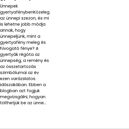
Ünnepek
gyertyafénybenKözeleg
az ünnepi szezon, és mi
is lehetne jobb módja
annak, hogy
ünnepeljünk, mint a
gyertyafény meleg és
hívogató fénye? A
gyertyák régóta az
ünnepség, a remény és
az összetartozás
szimbólumai az év
ezen varázslatos
időszakában. Ebben a
blogban azt fogjuk
megvizsgálni, hogyan
tölthetjük be az ünne...