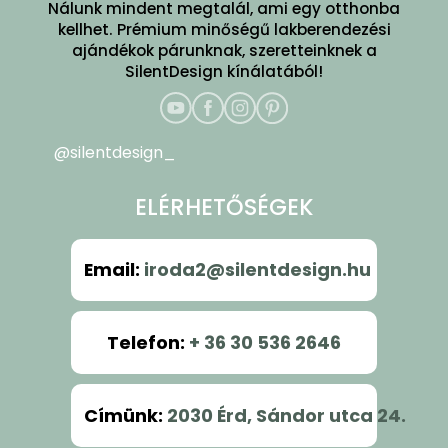
Nálunk mindent megtalál, ami egy otthonba
kellhet. Prémium minőségű lakberendezési
ajándékok párunknak, szeretteinknek a
SilentDesign kínálatából!
@silentdesign_
ELÉRHETŐSÉGEK
Email
:
iroda2@silentdesign.hu
Telefon
:
+ 36 30 536 2646
Címünk
:
2030 Érd, Sándor utca 24.