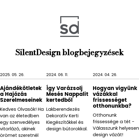
fa, bőr, kő és puha szövet kiegészítőket, mert ezzel
otthonosabbá, lágyabbá tehetjük az enteriört.
A NEXIO WC-papír tartó azért is kitűnő
választás, mert kiviteltől függően 2, de akár 4
tekercset is tudunk bennük tárolni, így azok nem
fognak a legrosszabbkor elfogyni.
SilentDesign blogbejegyzések
Nemcsak lakásunknak, de irodánknak is méltó
kiegészítője, mert
azt sugallja, hogy számunkra
2025. 05. 26.
2024. 06. 11.
2024. 04. 26.
fontos a minőség, az igényesség
, és ezzel érte el
célját a NEXIO formavilág tervezője. A Stotz-
Ajándékötletek
Így Varázsolj
Hogyan vigyünk
Designnak az volt a a célja a Blomus NEXIO WC-papír
a Hajózás
Mesés Nappalit
vázákkal
tartó megálmodásakor, hogy egy időtálló
Szerelmeseinek
kertedből
frissességet
otthonunkba?
formavilágot és érzést teremtsen, és ezt egy
Kedves Olvasók! Ha
Lakberendezés
elegáns külsőbe burkolja. Így született meg
Otthonunk
van az életedben
Dekoratív Kerti
fürdőszobájának kedvenc kiegészítője.
frissessége a tét -
egy szenvedélyes
Kiegészítőkkel és
Válasszunk helyesen
vitorlázó, akinek
design bútorokkal.
Anyag: fényes rozsdamentes acél
design vázát!
örömet szeretnél