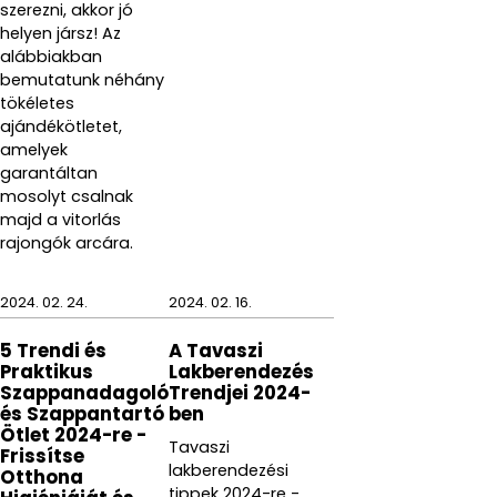
szerezni, akkor jó
Szín: fényes króm
helyen jársz! Az
alábbiakban
Méret: 22 x Ø 13,7 cm
bemutatunk néhány
tökéletes
Cikkszám: 66657
ajándékötletet,
amelyek
Gyártó: Blomus
garantáltan
mosolyt csalnak
majd a vitorlás
rajongók arcára.
2024. 02. 24.
2024. 02. 16.
5 Trendi és
A Tavaszi
Praktikus
Lakberendezés
Szappanadagoló
Trendjei 2024-
és Szappantartó
ben
Ötlet 2024-re -
Tavaszi
Frissítse
lakberendezési
Otthona
tippek 2024-re -