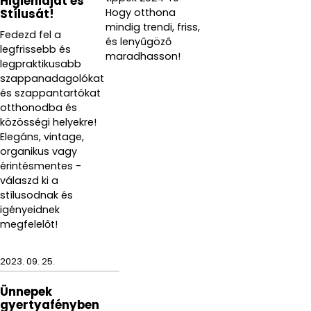
Higiéniáját és
Hogy otthona
Stílusát!
mindig trendi, friss,
Fedezd fel a
és lenyűgöző
legfrissebb és
maradhasson!
legpraktikusabb
szappanadagolókat
és szappantartókat
otthonodba és
közösségi helyekre!
Elegáns, vintage,
organikus vagy
érintésmentes -
válaszd ki a
stílusodnak és
igényeidnek
megfelelőt!
2023. 09. 25.
Ünnepek
gyertyafényben