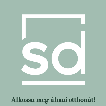
Alkossa meg álmai otthonát!