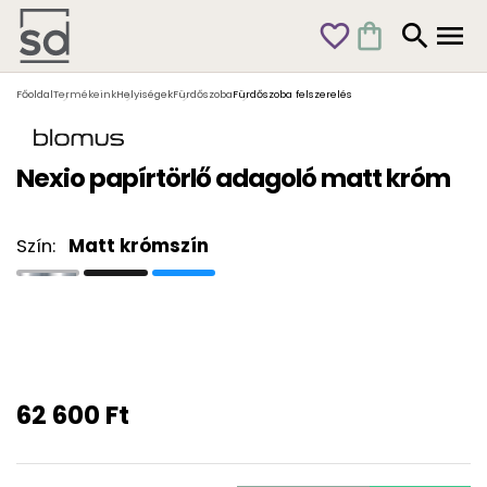
favorite_outline
shopping_bag
search
menu
Főoldal
Termékeink
Helyiségek
Fürdőszoba
Fürdőszoba felszerelés
Nexio papírtörlő adagoló matt króm
Szín:
Matt krómszín
62 600 Ft