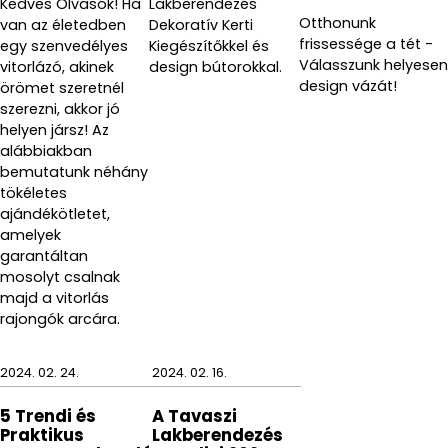
Kedves Olvasók! Ha
Lakberendezés
Cikkszám: 66656
Otthonunk
van az életedben
Dekoratív Kerti
frissessége a tét -
egy szenvedélyes
Kiegészítőkkel és
Gyártó: Blomus
Válasszunk helyesen
vitorlázó, akinek
design bútorokkal.
design vázát!
örömet szeretnél
szerezni, akkor jó
helyen jársz! Az
alábbiakban
bemutatunk néhány
tökéletes
ajándékötletet,
amelyek
garantáltan
mosolyt csalnak
majd a vitorlás
rajongók arcára.
2024. 02. 24.
2024. 02. 16.
5 Trendi és
A Tavaszi
Praktikus
Lakberendezés