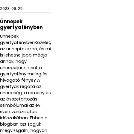
2023. 09. 25.
Ünnepek
gyertyafényben
Ünnepek
gyertyafénybenKözeleg
az ünnepi szezon, és mi
is lehetne jobb módja
annak, hogy
ünnepeljünk, mint a
gyertyafény meleg és
hívogató fénye? A
gyertyák régóta az
ünnepség, a remény és
az összetartozás
szimbólumai az év
ezen varázslatos
időszakában. Ebben a
blogban azt fogjuk
megvizsgálni, hogyan