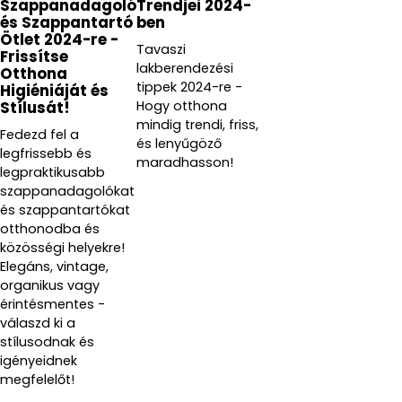
Szappanadagoló
Trendjei 2024-
és Szappantartó
ben
Ötlet 2024-re -
Tavaszi
Frissítse
lakberendezési
Otthona
tippek 2024-re -
Higiéniáját és
Hogy otthona
Stílusát!
mindig trendi, friss,
Fedezd fel a
és lenyűgöző
legfrissebb és
maradhasson!
legpraktikusabb
szappanadagolókat
és szappantartókat
otthonodba és
közösségi helyekre!
Elegáns, vintage,
organikus vagy
érintésmentes -
válaszd ki a
stílusodnak és
igényeidnek
megfelelőt!