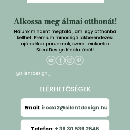
Alkossa meg álmai otthonát!
Nálunk mindent megtalál, ami egy otthonba
kellhet. Prémium minőségű lakberendezési
ajándékok párunknak, szeretteinknek a
SilentDesign kínálatából!
@silentdesign_
ELÉRHETŐSÉGEK
Email
:
iroda2@silentdesign.hu
Telefon
:
+ 36 30 536 2646