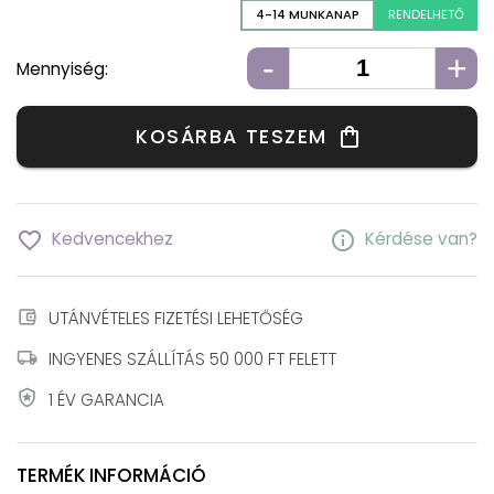
4-14 MUNKANAP
RENDELHETŐ
-
+
Mennyiség:
KOSÁRBA TESZEM
shopping_bag
favorite_border
info
Kedvencekhez
Kérdése van?
account_balance_wallet
UTÁNVÉTELES FIZETÉSI LEHETŐSÉG
local_shipping
INGYENES SZÁLLÍTÁS 50 000 FT FELETT
local_police
1 ÉV GARANCIA
TERMÉK INFORMÁCIÓ