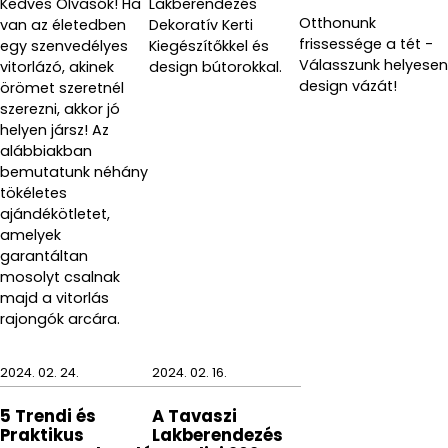
Kedves Olvasók! Ha
Lakberendezés
Otthonunk
van az életedben
Dekoratív Kerti
frissessége a tét -
egy szenvedélyes
Kiegészítőkkel és
Válasszunk helyesen
vitorlázó, akinek
design bútorokkal.
design vázát!
örömet szeretnél
szerezni, akkor jó
helyen jársz! Az
alábbiakban
bemutatunk néhány
tökéletes
ajándékötletet,
amelyek
garantáltan
mosolyt csalnak
majd a vitorlás
rajongók arcára.
2024. 02. 24.
2024. 02. 16.
5 Trendi és
A Tavaszi
Praktikus
Lakberendezés