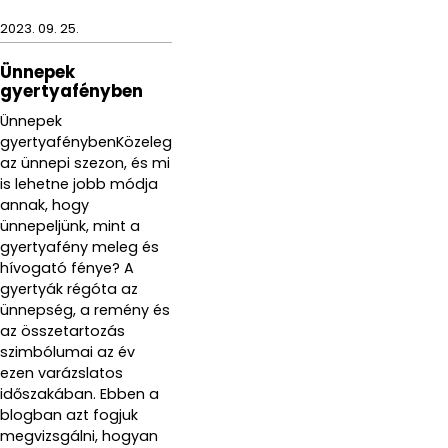
2023. 09. 25.
Ünnepek
gyertyafényben
Ünnepek
gyertyafénybenKözeleg
az ünnepi szezon, és mi
is lehetne jobb módja
annak, hogy
ünnepeljünk, mint a
gyertyafény meleg és
hívogató fénye? A
gyertyák régóta az
ünnepség, a remény és
az összetartozás
szimbólumai az év
ezen varázslatos
időszakában. Ebben a
blogban azt fogjuk
megvizsgálni, hogyan