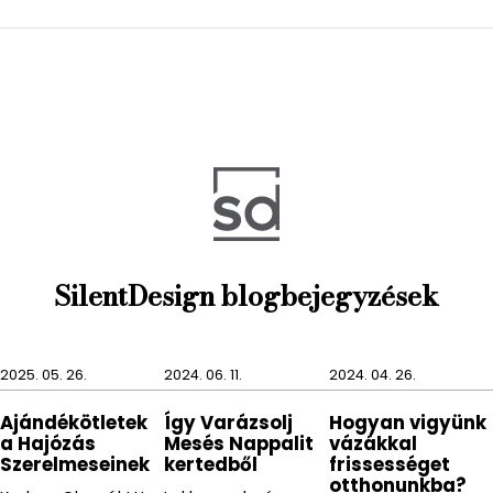
A MODO WC papír tartóhoz tökéletesen illik a MODO
termékcsalád többi terméke, így könnyedén
létrehozhatunk velük egy harmonikus összképet
fürdőszobánkban.
SilentDesign blogbejegyzések
2025. 05. 26.
2024. 06. 11.
2024. 04. 26.
Ajándékötletek
Így Varázsolj
Hogyan vigyünk
a Hajózás
Mesés Nappalit
vázákkal
Szerelmeseinek
kertedből
frissességet
otthonunkba?