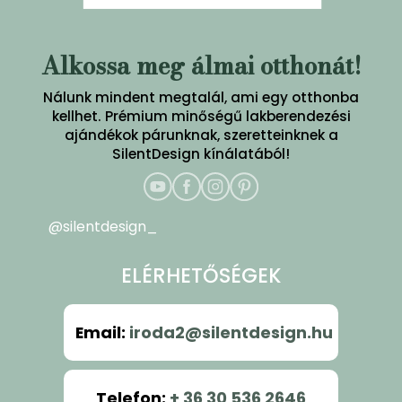
Alkossa meg álmai otthonát!
Nálunk mindent megtalál, ami egy otthonba
kellhet. Prémium minőségű lakberendezési
ajándékok párunknak, szeretteinknek a
SilentDesign kínálatából!
@silentdesign_
ELÉRHETŐSÉGEK
Email
:
iroda2@silentdesign.hu
Telefon
:
+ 36 30 536 2646