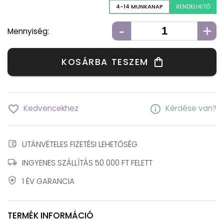
4-14 MUNKANAP
RENDELHETŐ
-
+
Mennyiség:
KOSÁRBA TESZEM
shopping_bag
favorite_border
info
Kedvencekhez
Kérdése van?
account_balance_wallet
UTÁNVÉTELES FIZETÉSI LEHETŐSÉG
local_shipping
INGYENES SZÁLLÍTÁS 50 000 FT FELETT
local_police
1 ÉV GARANCIA
TERMÉK INFORMÁCIÓ