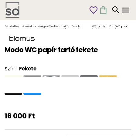
favorite_outline
shopping_bag
search
menu
Főoldal
Termékeink
Helyiségek
Fürdőszoba
Fürdőszoba
WC papír
Fali WC papír
felszerelés
tartó
tartó
Modo WC papír tartó fekete
Szín:
Fekete
16 000 Ft