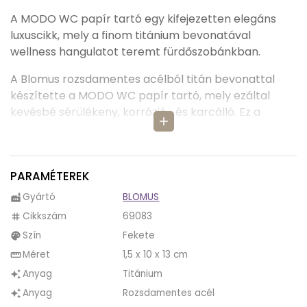
A MODO WC papír tartó egy kifejezetten elegáns
luxuscikk, mely a finom titánium bevonatával
wellness hangulatot teremt fürdőszobánkban.
A Blomus rozsdamentes acélból titán bevonattal
készítette a MODO WC papír tartó, mely ezáltal
kevésbé sérülékeny, korrózió- és karcálló. Ez a
add
minőségi anyagválasztás garantálja a termék hosszú
élettartamát.
Színe egyszerű fekete, így bármilyen környezetbe
PARAMÉTEREK
bele fog illenni.
Gyártó
BLOMUS
factory
A Blomus úgy tervezte meg a MODO WC papír
Cikkszám
69083
tag
tartót, hogy azt könnyedén és stabilan tudjuk
Szín
Fekete
palette
rögzíteni a falon, mely tartozékai a csomagolásában
Méret
1,5 x 10 x 13 cm
straighten
vannak mellékelve, így használata garantáltan
Anyag
Titánium
auto_awesome
praktikus és egyszerű lesz.
Anyag
Rozsdamentes acél
auto_awesome