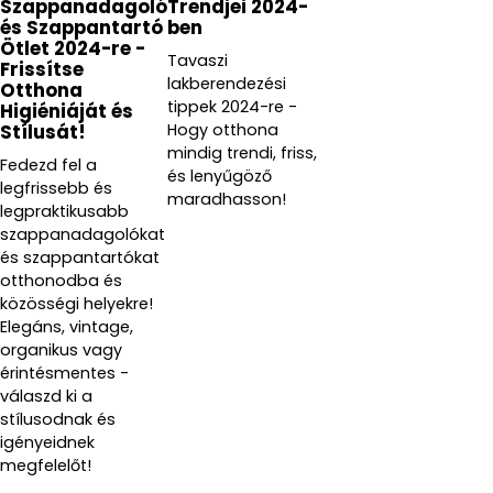
Szappanadagoló
Trendjei 2024-
és Szappantartó
ben
Ötlet 2024-re -
Tavaszi
Frissítse
lakberendezési
Otthona
tippek 2024-re -
Higiéniáját és
Hogy otthona
Stílusát!
mindig trendi, friss,
Fedezd fel a
és lenyűgöző
legfrissebb és
maradhasson!
legpraktikusabb
szappanadagolókat
és szappantartókat
otthonodba és
közösségi helyekre!
Elegáns, vintage,
organikus vagy
érintésmentes -
válaszd ki a
stílusodnak és
igényeidnek
megfelelőt!