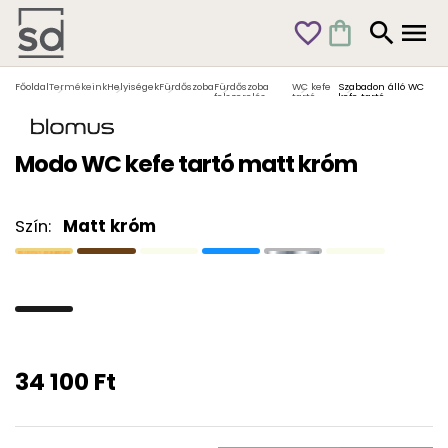
favorite_outline
shopping_bag
search
menu
Főoldal
Termékeink
Helyiségek
Fürdőszoba
Fürdőszoba
WC kefe
Szabadon álló WC
felszerelés
tartó
kefe tartó
Modo WC kefe tartó matt króm
Szín:
Matt króm
34 100 Ft