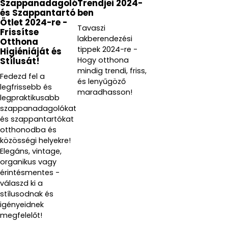
Szappanadagoló
Trendjei 2024-
és Szappantartó
ben
Ötlet 2024-re -
Tavaszi
Frissítse
lakberendezési
Otthona
tippek 2024-re -
Higiéniáját és
Hogy otthona
Stílusát!
mindig trendi, friss,
Fedezd fel a
és lenyűgöző
legfrissebb és
maradhasson!
legpraktikusabb
szappanadagolókat
és szappantartókat
otthonodba és
közösségi helyekre!
Elegáns, vintage,
organikus vagy
érintésmentes -
válaszd ki a
stílusodnak és
igényeidnek
megfelelőt!