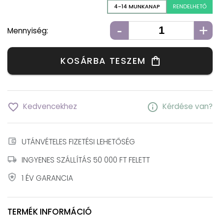
4-14 MUNKANAP
RENDELHETŐ
-
+
Mennyiség:
KOSÁRBA TESZEM
shopping_bag
favorite_border
info
Kedvencekhez
Kérdése van?
account_balance_wallet
UTÁNVÉTELES FIZETÉSI LEHETŐSÉG
local_shipping
INGYENES SZÁLLÍTÁS 50 000 FT FELETT
local_police
1 ÉV GARANCIA
TERMÉK INFORMÁCIÓ