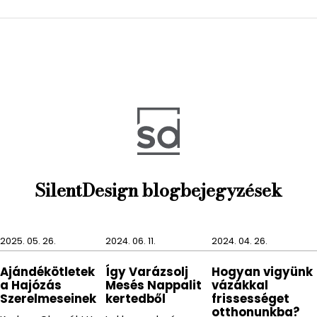
A MODO alján található egy gumírozott réteg,
melynek célja, hogy használat közben is stabilan a
helyén maradjon WC kefe tartónk, így kényelmesen
tudjuk használni azt, anélkül hogy megcsúszna.
A MODO WC kefe tartóhoz tökéletesen illik a MODO
termékcsalád többi terméke, így könnyedén
létrehozhatunk velük egy harmonikus összképet
fürdőszobánkban.
Anyag: rozsdamentes acél,
SilentDesign blogbejegyzések
2025. 05. 26.
2024. 06. 11.
2024. 04. 26.
Ajándékötletek
Így Varázsolj
Hogyan vigyünk
a Hajózás
Mesés Nappalit
vázákkal
Szerelmeseinek
kertedből
frissességet
otthonunkba?