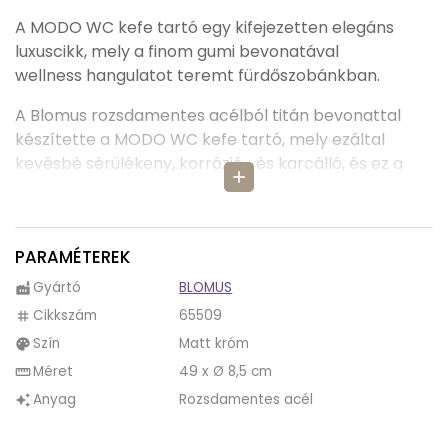
A MODO WC kefe tartó egy kifejezetten elegáns
luxuscikk, mely a finom gumi bevonatával
wellness hangulatot teremt fürdőszobánkban.
A Blomus rozsdamentes acélból titán bevonattal
készítette a MODO WC kefe tartó, mely ezáltal
kevésbé sérülékeny, korrózió- és karcálló, és ez a
add
minőségi anyagválasztás garantálja a termék hosszú
élettartamát.
A MODO WC kefe tartó egy speciális, gumírozott
PARAMÉTEREK
réteggel van bevonva, mely során az érintése
Gyártó
BLOMUS
factory
kellemes tapintású és látványában modern hatású.
Cikkszám
65509
tag
A gumírozott réteg megakadályozza, hogy könnyen
Szín
Matt króm
palette
kicsússzon a MODO termék a kezünkből.
Méret
49 x Ø 8,5 cm
straighten
Színe matt króm, így bármilyen környezetbe bele
Anyag
Rozsdamentes acél
auto_awesome
fog illenni. Ezen kívül még hat másik színben is
kapható.