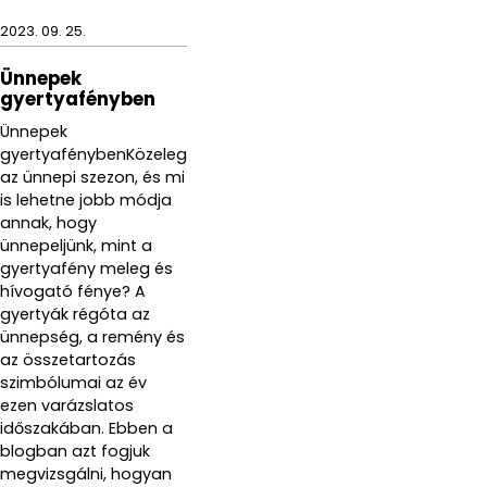
2023. 09. 25.
Ünnepek
gyertyafényben
Ünnepek
gyertyafénybenKözeleg
az ünnepi szezon, és mi
is lehetne jobb módja
annak, hogy
ünnepeljünk, mint a
gyertyafény meleg és
hívogató fénye? A
gyertyák régóta az
ünnepség, a remény és
az összetartozás
szimbólumai az év
ezen varázslatos
időszakában. Ebben a
blogban azt fogjuk
megvizsgálni, hogyan