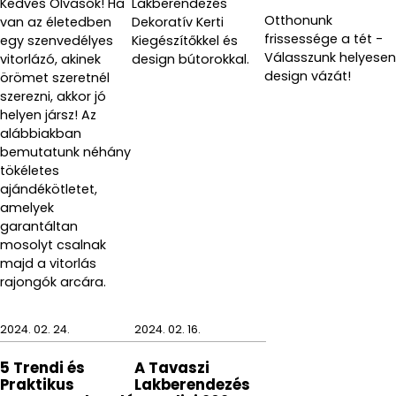
Kedves Olvasók! Ha
Lakberendezés
Otthonunk
van az életedben
Dekoratív Kerti
frissessége a tét -
egy szenvedélyes
Kiegészítőkkel és
Válasszunk helyesen
vitorlázó, akinek
design bútorokkal.
design vázát!
örömet szeretnél
szerezni, akkor jó
helyen jársz! Az
alábbiakban
bemutatunk néhány
tökéletes
ajándékötletet,
amelyek
garantáltan
mosolyt csalnak
majd a vitorlás
rajongók arcára.
2024. 02. 24.
2024. 02. 16.
5 Trendi és
A Tavaszi
Praktikus
Lakberendezés