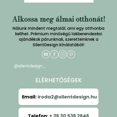
Alkossa meg álmai otthonát!
Nálunk mindent megtalál, ami egy otthonba
kellhet. Prémium minőségű lakberendezési
ajándékok párunknak, szeretteinknek a
SilentDesign kínálatából!
@silentdesign_
ELÉRHETŐSÉGEK
Email
:
iroda2@silentdesign.hu
Telefon
:
+ 36 30 536 2646