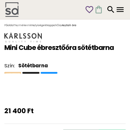
favorite_outline
shopping_bag
search
menu
Főoldal
Termékeink
Helyiségek
Nappali
Óra
Asztali óra
Mini Cube ébresztőóra sötétbarna
Szín:
Sötétbarna
21 400 Ft