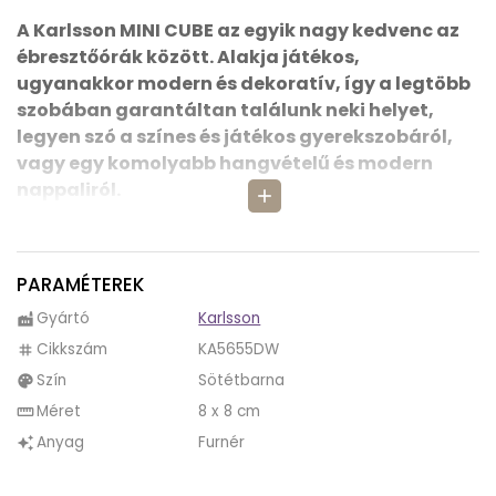
A Karlsson MINI CUBE az egyik nagy kedvenc az
ébresztőórák között. Alakja játékos,
ugyanakkor modern és dekoratív, így a legtöbb
szobában garantáltan találunk neki helyet,
legyen szó a színes és játékos gyerekszobáról,
vagy egy komolyabb hangvételű és modern
nappaliról.
add
A MINI CUBE ébresztőóra azért is rendkívül hasznos,
mert több funkcióval is rendelkezik.
Egyrészt
PARAMÉTEREK
mutatja az aktuális időt, melyet LED
világításának köszönhetően bármikor
Gyártó
Karlsson
factory
könnyedén le tudunk olvasni, másrészt mutatja
Cikkszám
KA5655DW
tag
a dátumot és a hőmérsékletet is, így egyetlen
Szín
Sötétbarna
palette
pillantással akár több mindenről is tudunk
Méret
8 x 8 cm
straighten
egyszerre tájékozódni.
Anyag
Furnér
auto_awesome
További prémium funkciója a Karlsson MINI CUBE
órának, hogy mi tudjuk eldönteni, mikor mutassa az