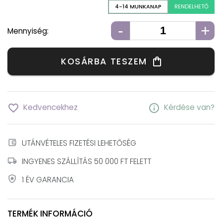
4-14 MUNKANAP
RENDELHETŐ
-
+
Mennyiség:
KOSÁRBA TESZEM
shopping_bag
favorite_border
info
Kedvencekhez
Kérdése van?
account_balance_wallet
UTÁNVÉTELES FIZETÉSI LEHETŐSÉG
local_shipping
INGYENES SZÁLLÍTÁS 50 000 FT FELETT
local_police
1 ÉV GARANCIA
TERMÉK INFORMÁCIÓ