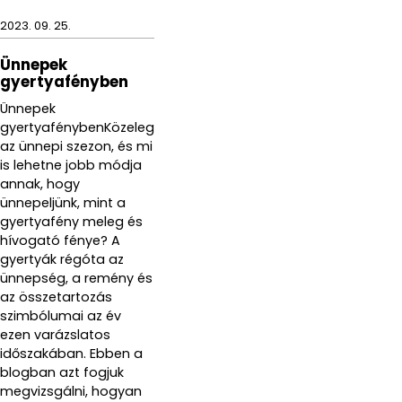
2023. 09. 25.
Ünnepek
gyertyafényben
Ünnepek
gyertyafénybenKözeleg
az ünnepi szezon, és mi
is lehetne jobb módja
annak, hogy
ünnepeljünk, mint a
gyertyafény meleg és
hívogató fénye? A
gyertyák régóta az
ünnepség, a remény és
az összetartozás
szimbólumai az év
ezen varázslatos
időszakában. Ebben a
blogban azt fogjuk
megvizsgálni, hogyan