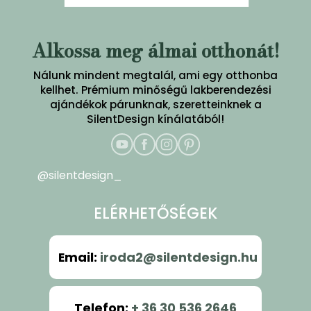
Alkossa meg álmai otthonát!
Nálunk mindent megtalál, ami egy otthonba
kellhet. Prémium minőségű lakberendezési
ajándékok párunknak, szeretteinknek a
SilentDesign kínálatából!
@silentdesign_
ELÉRHETŐSÉGEK
Email
:
iroda2@silentdesign.hu
Telefon
:
+ 36 30 536 2646