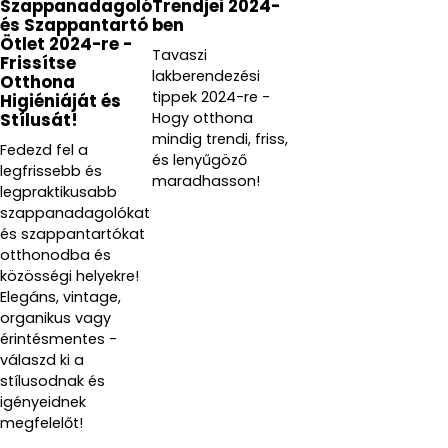
Szappanadagoló
Trendjei 2024-
és Szappantartó
ben
Ötlet 2024-re -
Tavaszi
Frissítse
lakberendezési
Otthona
tippek 2024-re -
Higiéniáját és
Hogy otthona
Stílusát!
mindig trendi, friss,
Fedezd fel a
és lenyűgöző
legfrissebb és
maradhasson!
legpraktikusabb
szappanadagolókat
és szappantartókat
otthonodba és
közösségi helyekre!
Elegáns, vintage,
organikus vagy
érintésmentes -
válaszd ki a
stílusodnak és
igényeidnek
megfelelőt!