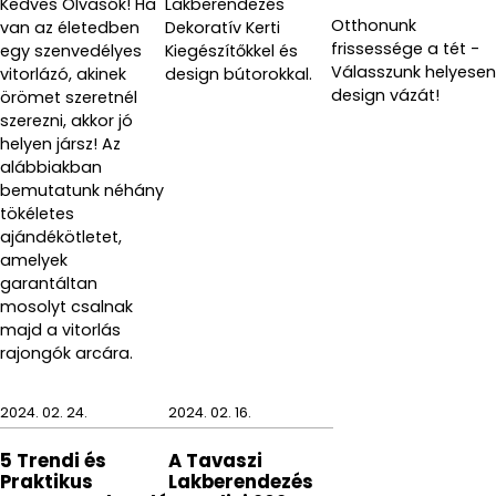
Kedves Olvasók! Ha
Lakberendezés
Otthonunk
van az életedben
Dekoratív Kerti
frissessége a tét -
egy szenvedélyes
Kiegészítőkkel és
Válasszunk helyesen
vitorlázó, akinek
design bútorokkal.
design vázát!
örömet szeretnél
szerezni, akkor jó
helyen jársz! Az
alábbiakban
bemutatunk néhány
tökéletes
ajándékötletet,
amelyek
garantáltan
mosolyt csalnak
majd a vitorlás
rajongók arcára.
2024. 02. 24.
2024. 02. 16.
5 Trendi és
A Tavaszi
Praktikus
Lakberendezés