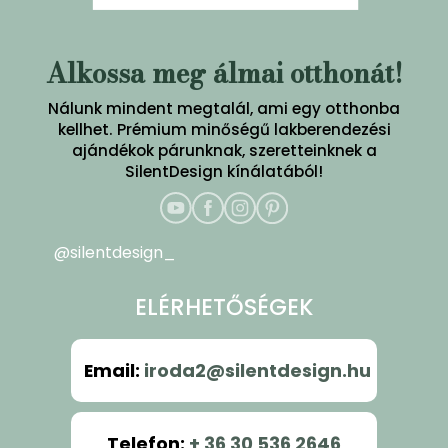
Alkossa meg álmai otthonát!
Nálunk mindent megtalál, ami egy otthonba
kellhet. Prémium minőségű lakberendezési
ajándékok párunknak, szeretteinknek a
SilentDesign kínálatából!
@silentdesign_
ELÉRHETŐSÉGEK
Email
:
iroda2@silentdesign.hu
Telefon
:
+ 36 30 536 2646