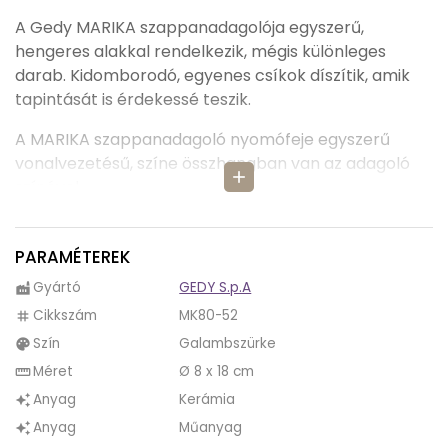
A Gedy MARIKA szappanadagolója egyszerű,
hengeres alakkal rendelkezik, mégis különleges
darab. Kidomborodó, egyenes csíkok díszítik, amik
tapintását is érdekessé teszik.
A MARIKA szappanadagoló nyomófeje egyszerű
vonalvezetésű, színe összhangban van az adagoló
add
színével.
A MARIKA szappanadagoló anyaga kerámia, ami
időtállóvá teszi. Mindenféle folyékony szappannal
PARAMÉTEREK
működik. Tisztítani egyszerű, elég átöblíteni vízzel.
Gyártó
GEDY S.p.A
factory
A MARIKA termékcsalád minden darabja ebben a
Cikkszám
MK80-52
tag
három elegáns színben kapható. A
Szín
Galambszürke
palette
termékcsaládban találunk szappanadagolót,
Méret
Ø 8 x 18 cm
straighten
szappantartót, WC kefe tartót és fogmosópoharat.
Anyag
Kerámia
auto_awesome
A MARIKA termékcsalád tökéletes választás
Anyag
Műanyag
auto_awesome