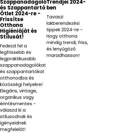
Szappanadagoló
Trendjei 2024-
és Szappantartó
ben
Ötlet 2024-re -
Tavaszi
Frissítse
lakberendezési
Otthona
tippek 2024-re -
Higiéniáját és
Hogy otthona
Stílusát!
mindig trendi, friss,
Fedezd fel a
és lenyűgöző
legfrissebb és
maradhasson!
legpraktikusabb
szappanadagolókat
és szappantartókat
otthonodba és
közösségi helyekre!
Elegáns, vintage,
organikus vagy
érintésmentes -
válaszd ki a
stílusodnak és
igényeidnek
megfelelőt!