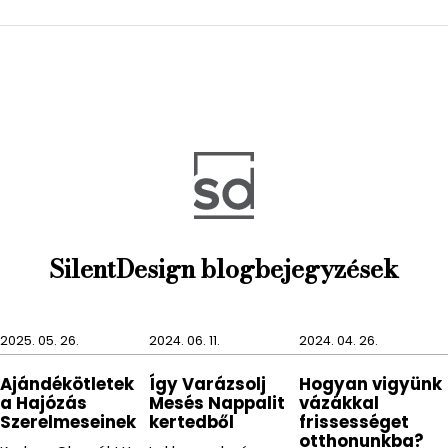
azoknak, akik egyszerű, de mégis különleges
fürdőszobai kiegészítőket szeretnének otthonukba.
SilentDesign blogbejegyzések
2025. 05. 26.
2024. 06. 11.
2024. 04. 26.
Ajándékötletek
Így Varázsolj
Hogyan vigyünk
a Hajózás
Mesés Nappalit
vázákkal
Szerelmeseinek
kertedből
frissességet
otthonunkba?