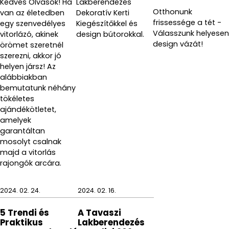
Kedves Olvasók! Ha
Lakberendezés
Otthonunk
van az életedben
Dekoratív Kerti
frissessége a tét -
egy szenvedélyes
Kiegészítőkkel és
Válasszunk helyesen
vitorlázó, akinek
design bútorokkal.
design vázát!
örömet szeretnél
szerezni, akkor jó
helyen jársz! Az
alábbiakban
bemutatunk néhány
tökéletes
ajándékötletet,
amelyek
garantáltan
mosolyt csalnak
majd a vitorlás
rajongók arcára.
2024. 02. 24.
2024. 02. 16.
5 Trendi és
A Tavaszi
Praktikus
Lakberendezés