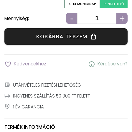
4-14 MUNKANAP
RENDELHETŐ
-
+
Mennyiség:
KOSÁRBA TESZEM
shopping_bag
favorite_border
info
Kedvencekhez
Kérdése van?
account_balance_wallet
UTÁNVÉTELES FIZETÉSI LEHETŐSÉG
local_shipping
INGYENES SZÁLLÍTÁS 50 000 FT FELETT
local_police
1 ÉV GARANCIA
TERMÉK INFORMÁCIÓ