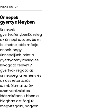
2023. 09. 25.
Ünnepek
gyertyafényben
Ünnepek
gyertyafénybenKözeleg
az ünnepi szezon, és mi
is lehetne jobb módja
annak, hogy
ünnepeljünk, mint a
gyertyafény meleg és
hívogató fénye? A
gyertyák régóta az
ünnepség, a remény és
az összetartozás
szimbólumai az év
ezen varázslatos
időszakában. Ebben a
blogban azt fogjuk
megvizsgálni, hogyan