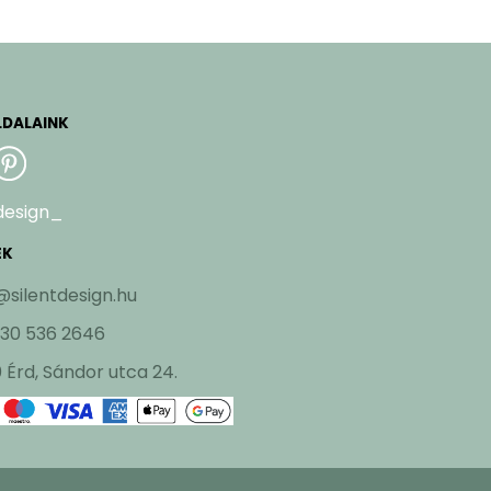
LDALAINK
design_
EK
@silentdesign.hu
 30 536 2646
 Érd, Sándor utca 24.