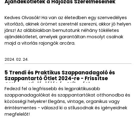
Ajándékötletek a Hajózás Szerelmeseinek
Kedves Olvasók! Ha van az életedben egy szenvedélyes
vitorlázó, akinek örömet szeretnél szerezni, akkor jó helyen
jársz! Az alábbiakban bemutatunk néhány tökéletes
ajándékötletet, amelyek garantáltan mosolyt csalnak
majd a vitorlás rajongók arcára.
2024. 02. 24.
5 Trendi és Praktikus Szappanadagoló és
Szappantartó Ötlet 2024-re - Frissítse
Otthona Higiéniáját és Stílusát!
Fedezd fel a legfrissebb és legpraktikusabb
szappanadagolókat és szappantartókat otthonodba és
közösségi helyekre! Elegáns, vintage, organikus vagy
érintésmentes - válaszd ki a stílusodnak és igényeidnek
megfelelőt!