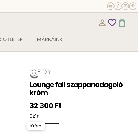
person_outline
favorite_outline
shopping_bag
 ÖTLETEK
MÁRKÁINK
Lounge fali szappanadagoló
króm
32 300 Ft
Szín
Króm