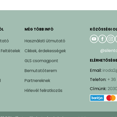
ÓL
MÉG TÖBB INFÓ
KÖZÖSSÉGI O
ztató
Használati útmutató
@silent
 Feltételek
Cikkek, érdekességek
GLS csomagpont
ELÉRHETŐSÉG
Email
:
iroda2
Bemutatóterem
Telefon
:
+ 36
l
Partnereknek
Címünk
:
2030
Hírlevél feliratkozás