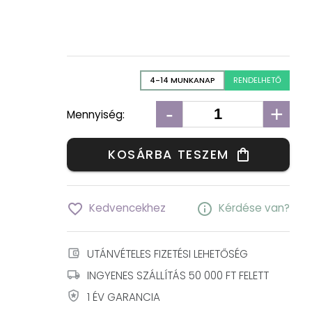
4-14 MUNKANAP
RENDELHETŐ
-
+
Mennyiség:
KOSÁRBA TESZEM
shopping_bag
favorite_border
info
Kedvencekhez
Kérdése van?
account_balance_wallet
UTÁNVÉTELES FIZETÉSI LEHETŐSÉG
local_shipping
INGYENES SZÁLLÍTÁS 50 000 FT FELETT
local_police
1 ÉV GARANCIA