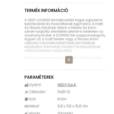
TERMÉK INFORMÁCIÓ
A GEDY LOUNGE termékcsalád tagjai egyszerre
különböznek és hasonlítanak egymásra. A matt
és fényes felszínek, illetve a fekete és króm
színek nyújtotta ellentétek ellenére tökéletes az
összhang köztük. A LOUNGE fali szappanadagoló,
legyen az a matt fekete vagy a fényes króm
változat, a termékcsalád többi termékével
kiegészítve bármelyik modern fürdőszobának
nélkülözhetetlen kiegészítője.
Ebben az alumíniumból, sárgarézből és szatén
add
üvegből készült króm fali szappanadagolóban
az esztétikum és praktikum egyszerre
érvényesül, mivel a szappanadagoló falra
szerelhető, így a nekünk tetsző helyre rögzíthetjük
PARAMÉTEREK
a terméket. Annak érdekében, hogy a termék
minél tovább hibátlan állapotban maradjon,
tisztítás során érdemes nedves tisztítóronggyal
Gyártó
GEDY S.p.A
factory
áttörölni a terméket, szükség esetén kímélő
Cikkszám
5481-13
mosószert alkalmazva.
tag
Szín
Króm
A fali szappanadagoló a termékcsalád többi
palette
tagjával karöltve, fürdőszobánk arculata
Méret
6,8 x 11,6 x 15,6 cm
straighten
egyszerre lesz egységes és különleges,
köszönhetően a kiegészítők eltérő
Anyag
Sárgaréz
auto_awesome