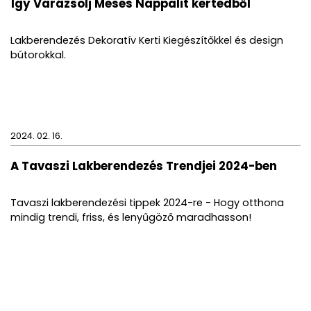
Így Varázsolj Mesés Nappalit kertedből
Lakberendezés Dekoratív Kerti Kiegészítőkkel és design
bútorokkal.
2024. 02. 16.
A Tavaszi Lakberendezés Trendjei 2024-ben
Tavaszi lakberendezési tippek 2024-re - Hogy otthona
mindig trendi, friss, és lenyűgöző maradhasson!