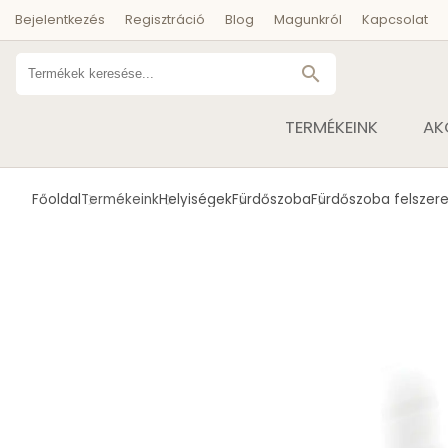
Bejelentkezés
Regisztráció
Blog
Magunkról
Kapcsolat
search
TERMÉKEINK
AK
Főoldal
Termékeink
Helyiségek
Fürdőszoba
Fürdőszoba felszere