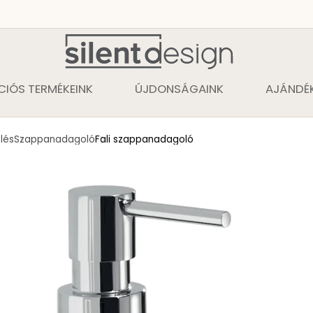
CIÓS TERMÉKEINK
ÚJDONSÁGAINK
AJÁNDÉK
lés
Szappanadagoló
Fali szappanadagoló