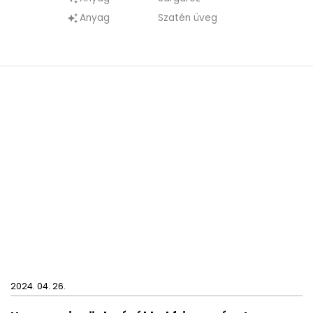
formatervezésének.
Anyag
Szatén üveg
auto_awesome
A fali szappanadagoló fúrással rögzíthető a
falra.
2024. 04. 26.