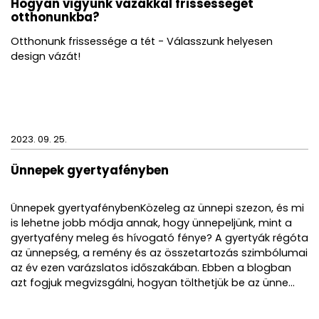
Hogyan vigyünk vázákkal frissességet
otthonunkba?
Otthonunk frissessége a tét - Válasszunk helyesen
design vázát!
2023. 09. 25.
Ünnepek gyertyafényben
Ünnepek gyertyafénybenKözeleg az ünnepi szezon, és mi
is lehetne jobb módja annak, hogy ünnepeljünk, mint a
gyertyafény meleg és hívogató fénye? A gyertyák régóta
az ünnepség, a remény és az összetartozás szimbólumai
az év ezen varázslatos időszakában. Ebben a blogban
azt fogjuk megvizsgálni, hogyan tölthetjük be az ünne...