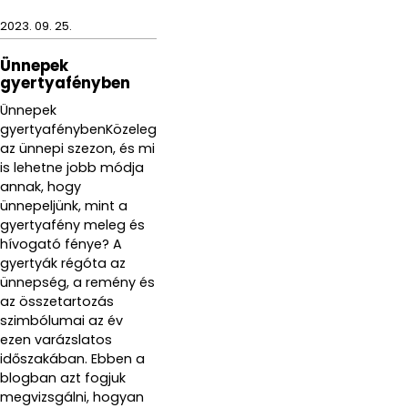
2023. 09. 25.
Ünnepek
gyertyafényben
Ünnepek
gyertyafénybenKözeleg
az ünnepi szezon, és mi
is lehetne jobb módja
annak, hogy
ünnepeljünk, mint a
gyertyafény meleg és
hívogató fénye? A
gyertyák régóta az
ünnepség, a remény és
az összetartozás
szimbólumai az év
ezen varázslatos
időszakában. Ebben a
blogban azt fogjuk
megvizsgálni, hogyan