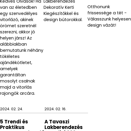
Kedves Olvasók! Ha
Lakberendezés
Otthonunk
van az életedben
Dekoratív Kerti
frissessége a tét -
egy szenvedélyes
Kiegészítőkkel és
Válasszunk helyesen
vitorlázó, akinek
design bútorokkal.
design vázát!
örömet szeretnél
szerezni, akkor jó
helyen jársz! Az
alábbiakban
bemutatunk néhány
tökéletes
ajándékötletet,
amelyek
garantáltan
mosolyt csalnak
majd a vitorlás
rajongók arcára.
2024. 02. 24.
2024. 02. 16.
5 Trendi és
A Tavaszi
Praktikus
Lakberendezés