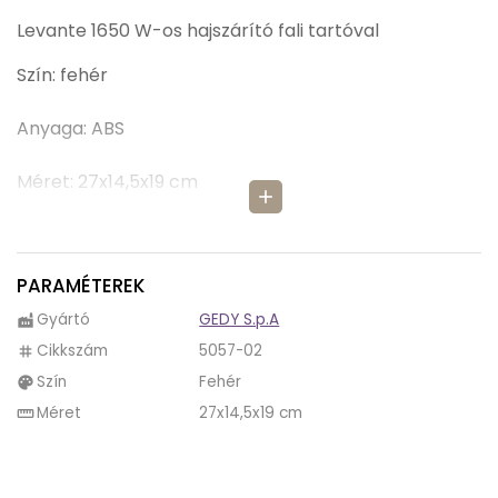
Levante 1650 W-os hajszárító fali tartóval
Szín:
fehér
Anyaga: ABS
Méret: 27x14,5x19 cm
add
Cikkszám: 5057-02
Gyártó: GEDY S.p.A
PARAMÉTEREK
Gyártó
GEDY S.p.A
factory
Cikkszám
5057-02
tag
Szín
Fehér
palette
Méret
27x14,5x19 cm
straighten