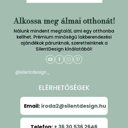
Alkossa meg álmai otthonát!
Nálunk mindent megtalál, ami egy otthonba
kellhet. Prémium minőségű lakberendezési
ajándékok párunknak, szeretteinknek a
SilentDesign kínálatából!
@silentdesign_
ELÉRHETŐSÉGEK
Email
:
iroda2@silentdesign.hu
Telefon
:
+ 36 30 536 2646