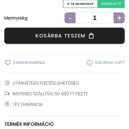
4-14 MUNKANAP
RENDELHETŐ
-
+
Mennyiség:
KOSÁRBA TESZEM
shopping_bag
favorite_border
info
Kedvencekhez
Kérdése van?
account_balance_wallet
UTÁNVÉTELES FIZETÉSI LEHETŐSÉG
local_shipping
INGYENES SZÁLLÍTÁS 50 000 FT FELETT
local_police
1 ÉV GARANCIA
TERMÉK INFORMÁCIÓ