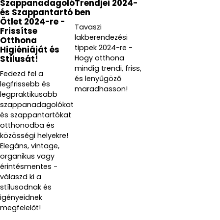
Szappanadagoló
Trendjei 2024-
és Szappantartó
ben
Ötlet 2024-re -
Tavaszi
Frissítse
lakberendezési
Otthona
tippek 2024-re -
Higiéniáját és
Hogy otthona
Stílusát!
mindig trendi, friss,
Fedezd fel a
és lenyűgöző
legfrissebb és
maradhasson!
legpraktikusabb
szappanadagolókat
és szappantartókat
otthonodba és
közösségi helyekre!
Elegáns, vintage,
organikus vagy
érintésmentes -
válaszd ki a
stílusodnak és
igényeidnek
megfelelőt!