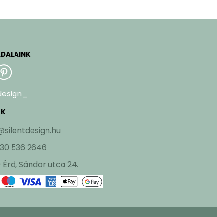
LDALAINK
design_
EK
@silentdesign.hu
 30 536 2646
 Érd, Sándor utca 24.