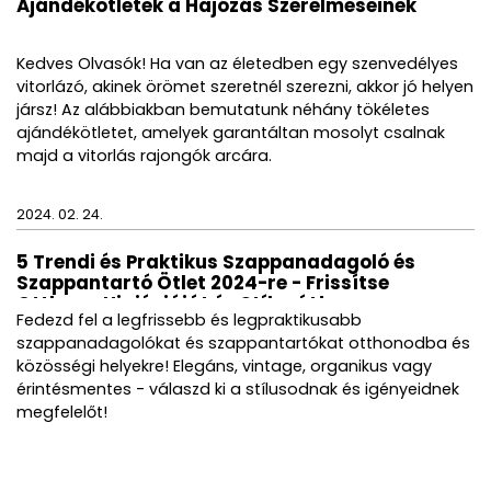
Ajándékötletek a Hajózás Szerelmeseinek
Kedves Olvasók! Ha van az életedben egy szenvedélyes
vitorlázó, akinek örömet szeretnél szerezni, akkor jó helyen
jársz! Az alábbiakban bemutatunk néhány tökéletes
ajándékötletet, amelyek garantáltan mosolyt csalnak
majd a vitorlás rajongók arcára.
2024. 02. 24.
5 Trendi és Praktikus Szappanadagoló és
Szappantartó Ötlet 2024-re - Frissítse
Otthona Higiéniáját és Stílusát!
Fedezd fel a legfrissebb és legpraktikusabb
szappanadagolókat és szappantartókat otthonodba és
közösségi helyekre! Elegáns, vintage, organikus vagy
érintésmentes - válaszd ki a stílusodnak és igényeidnek
megfelelőt!