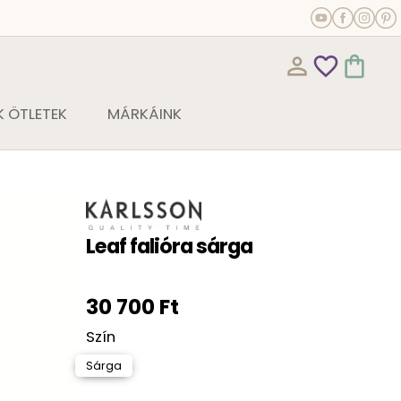
person_outline
favorite_outline
shopping_bag
 ÖTLETEK
MÁRKÁINK
Leaf falióra sárga
30 700 Ft
Szín
Sárga