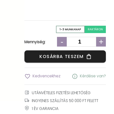
1-3 MUNKANAP
RAKTÁRON
-
+
Mennyiség:
KOSÁRBA TESZEM
shopping_bag
favorite_border
info
Kedvencekhez
Kérdése van?
account_balance_wallet
UTÁNVÉTELES FIZETÉSI LEHETŐSÉG
local_shipping
INGYENES SZÁLLÍTÁS 50 000 FT FELETT
local_police
1 ÉV GARANCIA