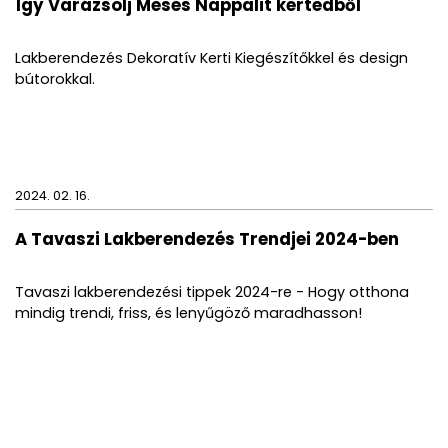
Így Varázsolj Mesés Nappalit kertedből
Lakberendezés Dekoratív Kerti Kiegészítőkkel és design
bútorokkal.
2024. 02. 16.
A Tavaszi Lakberendezés Trendjei 2024-ben
Tavaszi lakberendezési tippek 2024-re - Hogy otthona
mindig trendi, friss, és lenyűgöző maradhasson!