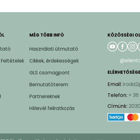
ÓL
MÉG TÖBB INFÓ
KÖZÖSSÉGI O
ztató
Használati útmutató
@silent
 Feltételek
Cikkek, érdekességek
GLS csomagpont
ELÉRHETŐSÉG
Email
:
iroda2
Bemutatóterem
Telefon
:
+ 36
l
Partnereknek
Címünk
:
2030
Hírlevél feliratkozás