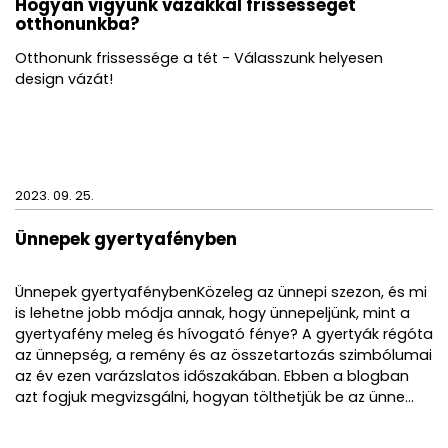
Hogyan vigyünk vázákkal frissességet
otthonunkba?
Otthonunk frissessége a tét - Válasszunk helyesen
design vázát!
2023. 09. 25.
Ünnepek gyertyafényben
Ünnepek gyertyafénybenKözeleg az ünnepi szezon, és mi
is lehetne jobb módja annak, hogy ünnepeljünk, mint a
gyertyafény meleg és hívogató fénye? A gyertyák régóta
az ünnepség, a remény és az összetartozás szimbólumai
az év ezen varázslatos időszakában. Ebben a blogban
azt fogjuk megvizsgálni, hogyan tölthetjük be az ünne...