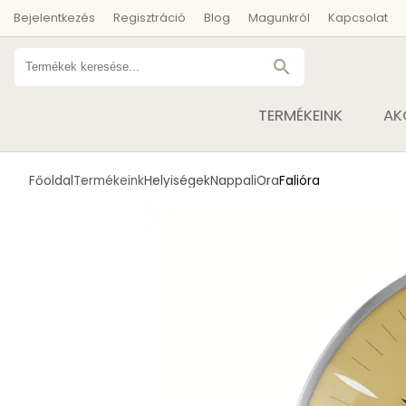
Bejelentkezés
Regisztráció
Blog
Magunkról
Kapcsolat
search
TERMÉKEINK
AK
Főoldal
Termékeink
Helyiségek
Nappali
Óra
Falióra