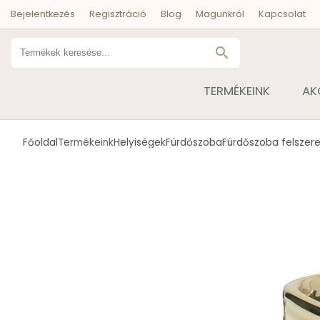
Bejelentkezés
Regisztráció
Blog
Magunkról
Kapcsolat
search
TERMÉKEINK
AK
Főoldal
Termékeink
Helyiségek
Fürdőszoba
Fürdőszoba felszere