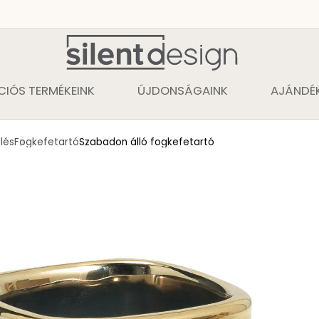
CIÓS TERMÉKEINK
ÚJDONSÁGAINK
AJÁNDÉK
lés
Fogkefetartó
Szabadon álló fogkefetartó