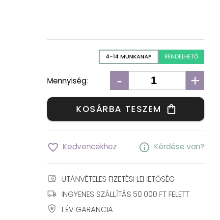
4-14 MUNKANAP
RENDELHETŐ
-
+
Mennyiség:
KOSÁRBA TESZEM
shopping_bag
favorite_border
info
Kedvencekhez
Kérdése van?
account_balance_wallet
UTÁNVÉTELES FIZETÉSI LEHETŐSÉG
local_shipping
INGYENES SZÁLLÍTÁS 50 000 FT FELETT
local_police
1 ÉV GARANCIA