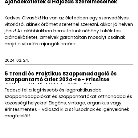
Ajándékötletek a Hajózás Szerelmeseinek
Kedves Olvasók! Ha van az életedben egy szenvedélyes
vitorlázó, akinek örömet szeretnél szerezni, akkor jó helyen
jársz! Az alábbiakban bemutatunk néhány tökéletes
ajándékötletet, amelyek garantáltan mosolyt csalnak
majd a vitorlás rajongók arcára.
2024. 02. 24.
5 Trendi és Praktikus Szappanadagoló és
Szappantartó Ötlet 2024-re - Frissítse
Otthona Higiéniáját és Stílusát!
Fedezd fel a legfrissebb és legpraktikusabb
szappanadagolókat és szappantartókat otthonodba és
közösségi helyekre! Elegáns, vintage, organikus vagy
érintésmentes - válaszd ki a stílusodnak és igényeidnek
megfelelőt!