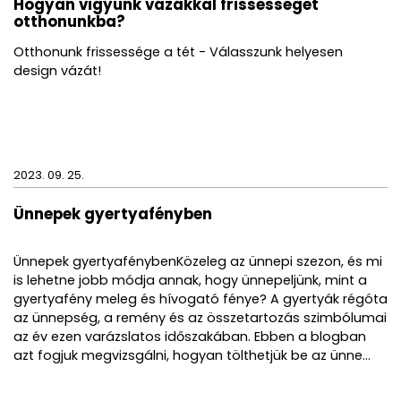
Hogyan vigyünk vázákkal frissességet
otthonunkba?
Otthonunk frissessége a tét - Válasszunk helyesen
design vázát!
2023. 09. 25.
Ünnepek gyertyafényben
Ünnepek gyertyafénybenKözeleg az ünnepi szezon, és mi
is lehetne jobb módja annak, hogy ünnepeljünk, mint a
gyertyafény meleg és hívogató fénye? A gyertyák régóta
az ünnepség, a remény és az összetartozás szimbólumai
az év ezen varázslatos időszakában. Ebben a blogban
azt fogjuk megvizsgálni, hogyan tölthetjük be az ünne...