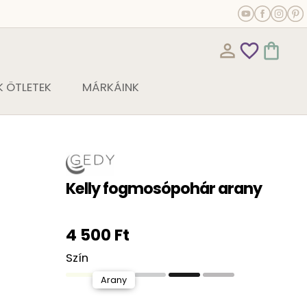
person_outline
favorite_outline
shopping_bag
 ÖTLETEK
MÁRKÁINK
Kelly fogmosópohár arany
4 500 Ft
Szín
Arany