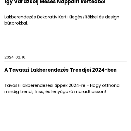
Így Varázsolj Mesés Nappalit kertedből
Lakberendezés Dekoratív Kerti Kiegészítőkkel és design
bútorokkal.
2024. 02. 16.
A Tavaszi Lakberendezés Trendjei 2024-ben
Tavaszi lakberendezési tippek 2024-re - Hogy otthona
mindig trendi, friss, és lenyűgöző maradhasson!