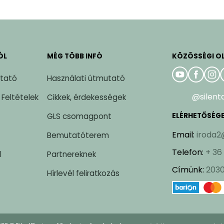
ÓL
MÉG TÖBB INFÓ
KÖZÖSSÉGI O
ztató
Használati útmutató
@silent
 Feltételek
Cikkek, érdekességek
GLS csomagpont
ELÉRHETŐSÉG
Email
:
iroda2
Bemutatóterem
Telefon
:
+ 36
l
Partnereknek
Címünk
:
2030
Hírlevél feliratkozás