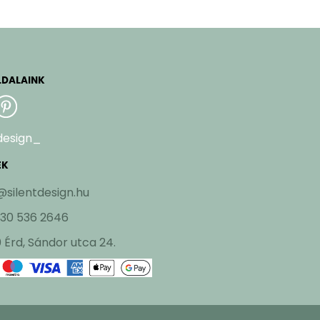
LDALAINK
design_
EK
@silentdesign.hu
 30 536 2646
 Érd, Sándor utca 24.