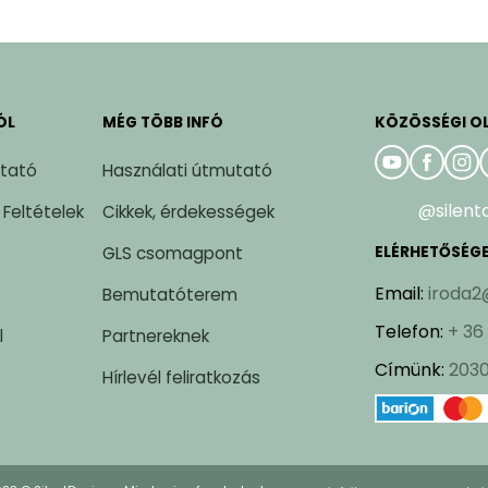
ÓL
MÉG TÖBB INFÓ
KÖZÖSSÉGI O
ztató
Használati útmutató
@silent
 Feltételek
Cikkek, érdekességek
GLS csomagpont
ELÉRHETŐSÉG
Email
:
iroda2
Bemutatóterem
Telefon
:
+ 36
l
Partnereknek
Címünk
:
2030
Hírlevél feliratkozás