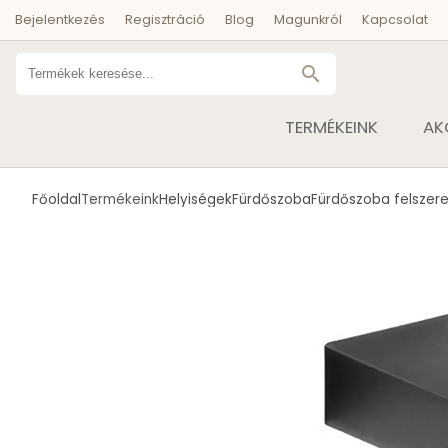
Bejelentkezés
Regisztráció
Blog
Magunkról
Kapcsolat
search
TERMÉKEINK
AK
Főoldal
Termékeink
Helyiségek
Fürdőszoba
Fürdőszoba felszere