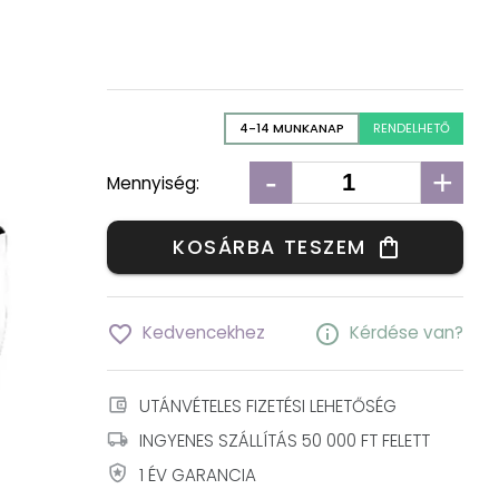
4-14 MUNKANAP
RENDELHETŐ
-
+
Mennyiség:
KOSÁRBA TESZEM
shopping_bag
favorite_border
info
Kedvencekhez
Kérdése van?
account_balance_wallet
UTÁNVÉTELES FIZETÉSI LEHETŐSÉG
local_shipping
INGYENES SZÁLLÍTÁS 50 000 FT FELETT
local_police
1 ÉV GARANCIA