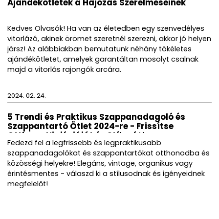
Ajándékötletek a Hajózás Szerelmeseinek
Kedves Olvasók! Ha van az életedben egy szenvedélyes
vitorlázó, akinek örömet szeretnél szerezni, akkor jó helyen
jársz! Az alábbiakban bemutatunk néhány tökéletes
ajándékötletet, amelyek garantáltan mosolyt csalnak
majd a vitorlás rajongók arcára.
2024. 02. 24.
5 Trendi és Praktikus Szappanadagoló és
Szappantartó Ötlet 2024-re - Frissítse
Otthona Higiéniáját és Stílusát!
Fedezd fel a legfrissebb és legpraktikusabb
szappanadagolókat és szappantartókat otthonodba és
közösségi helyekre! Elegáns, vintage, organikus vagy
érintésmentes - válaszd ki a stílusodnak és igényeidnek
megfelelőt!