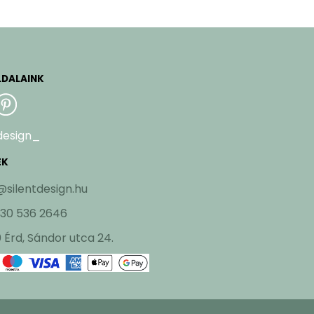
LDALAINK
design_
EK
@silentdesign.hu
 30 536 2646
 Érd, Sándor utca 24.