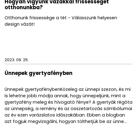
Hogyan vigyünk vázákkal frissességet
otthonunkba?
Otthonunk frissessége a tét - Válasszunk helyesen
design vázát!
2023. 09. 25.
Ünnepek gyertyafényben
Ünnepek gyertyafénybenKözeleg az ünnepi szezon, és mi
is lehetne jobb módja annak, hogy ünnepeljünk, mint a
gyertyafény meleg és hívogató fénye? A gyertyák régóta
az ünnepség, a remény és az összetartozás szimbólumai
az év ezen varázslatos időszakában. Ebben a blogban
azt fogjuk megvizsgálni, hogyan tölthetjük be az ünne...