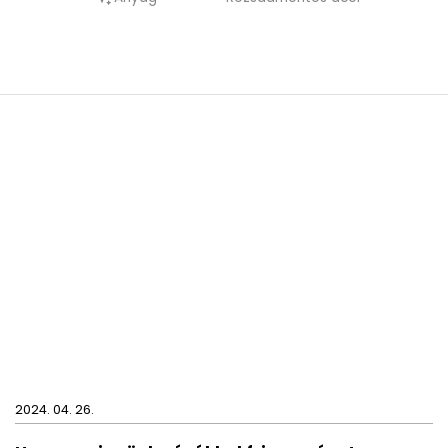
A KANSAS WC papír tartó fúrással szerelhető fel
a falra.
2024. 04. 26.