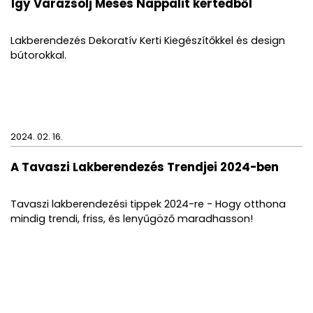
Így Varázsolj Mesés Nappalit kertedből
Lakberendezés Dekoratív Kerti Kiegészítőkkel és design
bútorokkal.
2024. 02. 16.
A Tavaszi Lakberendezés Trendjei 2024-ben
Tavaszi lakberendezési tippek 2024-re - Hogy otthona
mindig trendi, friss, és lenyűgöző maradhasson!