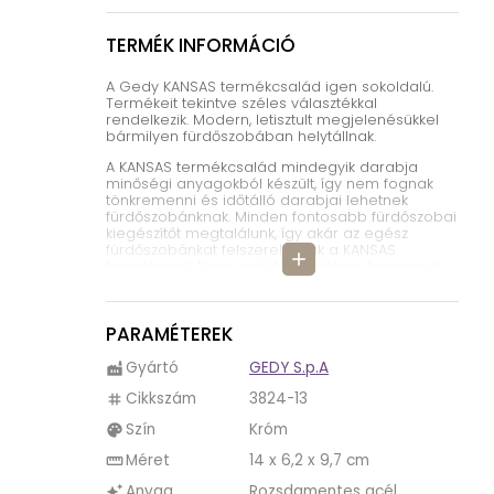
TERMÉK INFORMÁCIÓ
A Gedy KANSAS termékcsalád igen sokoldalú.
Termékeit tekintve széles választékkal
rendelkezik. Modern, letisztult megjelenésükkel
bármilyen fürdőszobában helytállnak.
A KANSAS termékcsalád mindegyik darabja
minőségi anyagokból készült, így nem fognak
tönkremenni és időtálló darabjai lehetnek
fürdőszobánknak. Minden fontosabb fürdőszobai
kiegészítőt megtalálunk, így akár az egész
fürdőszobánkat felszerelhetjük a KANSAS
add
termékeivel. Nem csak funkcióikban hasznosak,
de dekoratív szerepük is van.
A KANSAS WC papír tartó rozsdamentes acélból
és krómból áll. Ezek az anyagok teljes
PARAMÉTEREK
mértékben ellenállnak a vizes, párás
környezetnek.
Gyártó
GEDY S.p.A
factory
A KANSAS WC papír tartó használata egyszerű
Cikkszám
3824-13
tag
hiszen csak fel kell rá húzni a WC papírt.
Szín
Króm
palette
A hibátlan állapot megőrzésének érdekében
tisztításnál kerüljük a savas, maróhatású
Méret
14 x 6,2 x 9,7 cm
straighten
vegyszereket.
Anyag
Rozsdamentes acél
auto_awesome