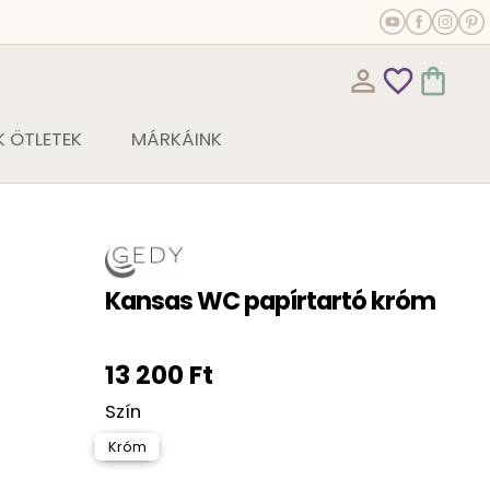
person_outline
favorite_outline
shopping_bag
 ÖTLETEK
MÁRKÁINK
Kansas WC papírtartó króm
13 200 Ft
Szín
Króm