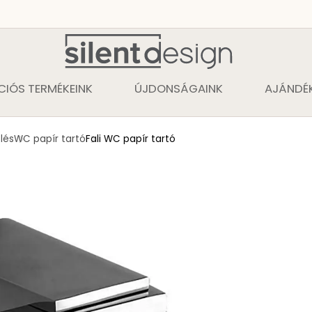
CIÓS TERMÉKEINK
ÚJDONSÁGAINK
AJÁNDÉK
lés
WC papír tartó
Fali WC papír tartó