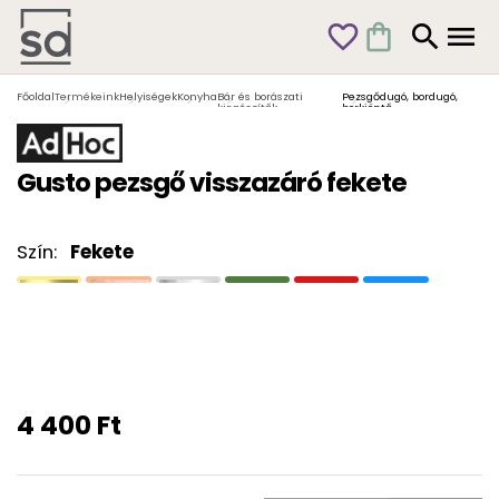
favorite_outline
shopping_bag
search
menu
Főoldal
Termékeink
Helyiségek
Konyha
Bár és borászati
Pezsgődugó, bordugó,
kiegészítők
borkiöntő
Gusto pezsgő visszazáró fekete
Szín:
Fekete
4 400 Ft