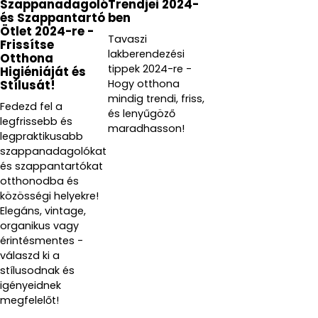
Szappanadagoló
Trendjei 2024-
és Szappantartó
ben
Ötlet 2024-re -
Tavaszi
Frissítse
lakberendezési
Otthona
tippek 2024-re -
Higiéniáját és
Hogy otthona
Stílusát!
mindig trendi, friss,
Fedezd fel a
és lenyűgöző
legfrissebb és
maradhasson!
legpraktikusabb
szappanadagolókat
és szappantartókat
otthonodba és
közösségi helyekre!
Elegáns, vintage,
organikus vagy
érintésmentes -
válaszd ki a
stílusodnak és
igényeidnek
megfelelőt!