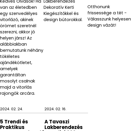
Kedves Olvasók! Ha
Lakberendezés
Otthonunk
van az életedben
Dekoratív Kerti
frissessége a tét -
egy szenvedélyes
Kiegészítőkkel és
Válasszunk helyesen
vitorlázó, akinek
design bútorokkal.
design vázát!
örömet szeretnél
szerezni, akkor jó
helyen jársz! Az
alábbiakban
bemutatunk néhány
tökéletes
ajándékötletet,
amelyek
garantáltan
mosolyt csalnak
majd a vitorlás
rajongók arcára.
2024. 02. 24.
2024. 02. 16.
5 Trendi és
A Tavaszi
Praktikus
Lakberendezés