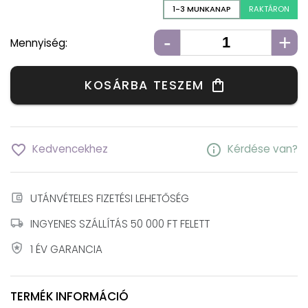
1-3 MUNKANAP
RAKTÁRON
-
+
Mennyiség:
KOSÁRBA TESZEM
shopping_bag
favorite_border
info
Kedvencekhez
Kérdése van?
account_balance_wallet
UTÁNVÉTELES FIZETÉSI LEHETŐSÉG
local_shipping
INGYENES SZÁLLÍTÁS 50 000 FT FELETT
local_police
1 ÉV GARANCIA
TERMÉK INFORMÁCIÓ