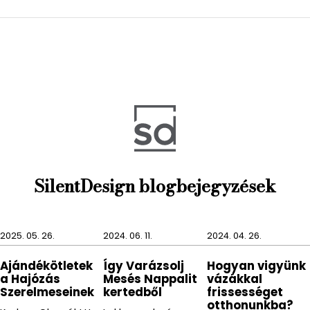
kell beakasztani a palack szája alá, amely
tökéletesen, légmentesen fogja lezárni a pezsgős
palackot, köszönhetően az AdHoc pezsgő
visszazáróján található szilikonnak!
Anyag: műanyag
Szín: fekete
Méret: 1,7 x 8,2⌀ cm
Cikkszám: FV31
SilentDesign blogbejegyzések
Gyártó: AdHoc
2025. 05. 26.
2024. 06. 11.
2024. 04. 26.
Ajándékötletek
Így Varázsolj
Hogyan vigyünk
a Hajózás
Mesés Nappalit
vázákkal
Szerelmeseinek
kertedből
frissességet
otthonunkba?