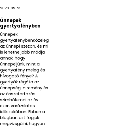
2023. 09. 25.
Ünnepek
gyertyafényben
Ünnepek
gyertyafénybenKözeleg
az ünnepi szezon, és mi
is lehetne jobb módja
annak, hogy
ünnepeljünk, mint a
gyertyafény meleg és
hívogató fénye? A
gyertyák régóta az
ünnepség, a remény és
az összetartozás
szimbólumai az év
ezen varázslatos
időszakában. Ebben a
blogban azt fogjuk
megvizsgálni, hogyan