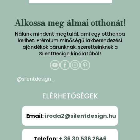
Alkossa meg álmai otthonát!
Nálunk mindent megtalál, ami egy otthonba
kellhet. Prémium minőségű lakberendezési
ajándékok párunknak, szeretteinknek a
SilentDesign kínálatából!
@silentdesign_
ELÉRHETŐSÉGEK
Email
:
iroda2@silentdesign.hu
Telefon
:
+ 36 30 536 2646