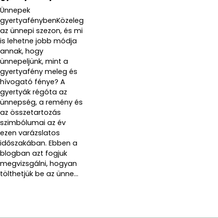
Ünnepek
gyertyafénybenKözeleg
az ünnepi szezon, és mi
is lehetne jobb módja
annak, hogy
ünnepeljünk, mint a
gyertyafény meleg és
hívogató fénye? A
gyertyák régóta az
ünnepség, a remény és
az összetartozás
szimbólumai az év
ezen varázslatos
időszakában. Ebben a
blogban azt fogjuk
megvizsgálni, hogyan
tölthetjük be az ünne...