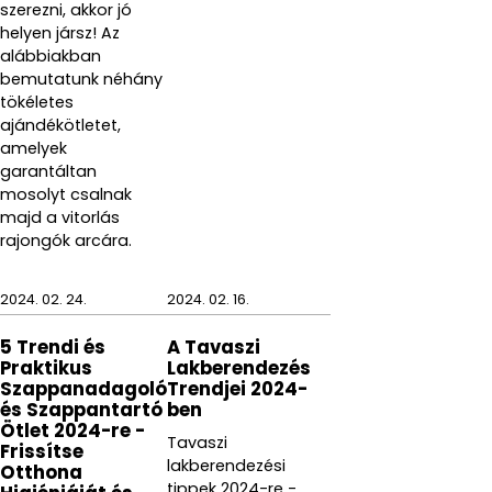
szerezni, akkor jó
helyen jársz! Az
alábbiakban
bemutatunk néhány
tökéletes
ajándékötletet,
amelyek
garantáltan
mosolyt csalnak
majd a vitorlás
rajongók arcára.
2024. 02. 24.
2024. 02. 16.
5 Trendi és
A Tavaszi
Praktikus
Lakberendezés
Szappanadagoló
Trendjei 2024-
és Szappantartó
ben
Ötlet 2024-re -
Tavaszi
Frissítse
lakberendezési
Otthona
tippek 2024-re -