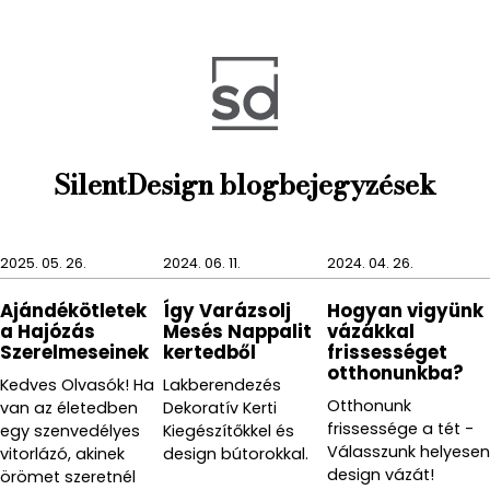
A GUSTO pezsgő visszazáróval akár
el is dönthetjük
az üveget, hiszen tökéletesen zár
.
SilentDesign blogbejegyzések
2025. 05. 26.
2024. 06. 11.
2024. 04. 26.
Ajándékötletek
Így Varázsolj
Hogyan vigyünk
a Hajózás
Mesés Nappalit
vázákkal
Szerelmeseinek
kertedből
frissességet
otthonunkba?
Kedves Olvasók! Ha
Lakberendezés
Otthonunk
van az életedben
Dekoratív Kerti
frissessége a tét -
egy szenvedélyes
Kiegészítőkkel és
Válasszunk helyesen
vitorlázó, akinek
design bútorokkal.
design vázát!
örömet szeretnél