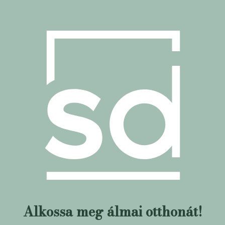
Alkossa meg álmai otthonát!