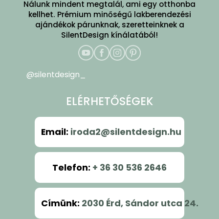
Nálunk mindent megtalál, ami egy otthonba
kellhet. Prémium minőségű lakberendezési
ajándékok párunknak, szeretteinknek a
SilentDesign kínálatából!
@silentdesign_
ELÉRHETŐSÉGEK
Email
:
iroda2@silentdesign.hu
Telefon
:
+ 36 30 536 2646
Címünk
:
2030 Érd, Sándor utca 24.