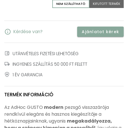
NEM SZÁLLÍTHATÓ
KIFUTOTT TERMÉK
info
Kérdése van?
Ajánlatot kérek
account_balance_wallet
UTÁNVÉTELES FIZETÉSI LEHETŐSÉG
local_shipping
INGYENES SZÁLLÍTÁS 50 000 FT FELETT
local_police
1 ÉV GARANCIA
TERMÉK INFORMÁCIÓ
Az AdHoc GUSTO
modern
pezsgő visszazárója
rendkívül elegáns és hasznos kiegészítője a
hétköznapjainknak, ugyanis
megakadályozza,
hogy a szénsav kimenjen a pezsgőből
, így végig a