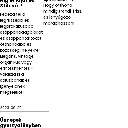
Higiéniáját és
Hogy otthona
Stílusát!
mindig trendi, friss,
Fedezd fel a
és lenyűgöző
legfrissebb és
maradhasson!
legpraktikusabb
szappanadagolókat
és szappantartókat
otthonodba és
közösségi helyekre!
Elegáns, vintage,
organikus vagy
érintésmentes -
válaszd ki a
stílusodnak és
igényeidnek
megfelelőt!
2023. 09. 25.
Ünnepek
gyertyafényben