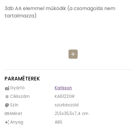
3db AA elemmel működik (a csomagolás nem
tartalmazza)
add
PARAMÉTEREK
Gyártó
Karlsson
factory
Cikkszám
KA6122GR
tag
Szín
szürkészöld
palette
Méret
21,5x35,5x7,4 cm
straighten
Anyag
ABS
auto_awesome