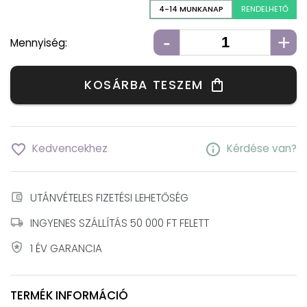
4-14 MUNKANAP
RENDELHETŐ
-
+
Mennyiség:
KOSÁRBA TESZEM
shopping_bag
favorite_border
info
Kedvencekhez
Kérdése van?
account_balance_wallet
UTÁNVÉTELES FIZETÉSI LEHETŐSÉG
local_shipping
INGYENES SZÁLLÍTÁS 50 000 FT FELETT
local_police
1 ÉV GARANCIA
TERMÉK INFORMÁCIÓ