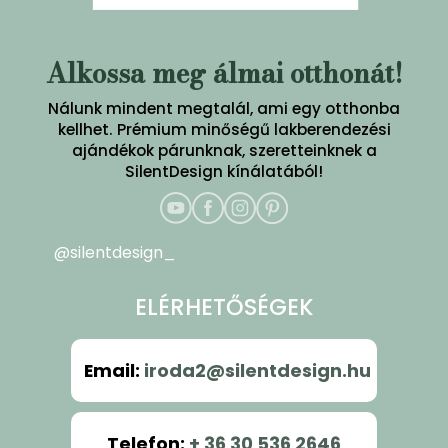
Alkossa meg álmai otthonát!
Nálunk mindent megtalál, ami egy otthonba
kellhet. Prémium minőségű lakberendezési
ajándékok párunknak, szeretteinknek a
SilentDesign kínálatából!
@silentdesign_
ELÉRHETŐSÉGEK
Email
:
iroda2@silentdesign.hu
Telefon
:
+ 36 30 536 2646