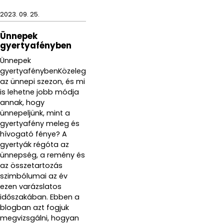
2023. 09. 25.
Ünnepek
gyertyafényben
Ünnepek
gyertyafénybenKözeleg
az ünnepi szezon, és mi
is lehetne jobb módja
annak, hogy
ünnepeljünk, mint a
gyertyafény meleg és
hívogató fénye? A
gyertyák régóta az
ünnepség, a remény és
az összetartozás
szimbólumai az év
ezen varázslatos
időszakában. Ebben a
blogban azt fogjuk
megvizsgálni, hogyan