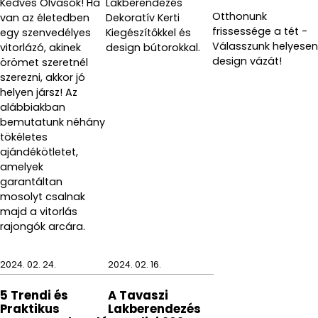
Kedves Olvasók! Ha
Lakberendezés
Otthonunk
van az életedben
Dekoratív Kerti
frissessége a tét -
egy szenvedélyes
Kiegészítőkkel és
Válasszunk helyesen
vitorlázó, akinek
design bútorokkal.
design vázát!
örömet szeretnél
szerezni, akkor jó
helyen jársz! Az
alábbiakban
bemutatunk néhány
tökéletes
ajándékötletet,
amelyek
garantáltan
mosolyt csalnak
majd a vitorlás
rajongók arcára.
2024. 02. 24.
2024. 02. 16.
5 Trendi és
A Tavaszi
Praktikus
Lakberendezés