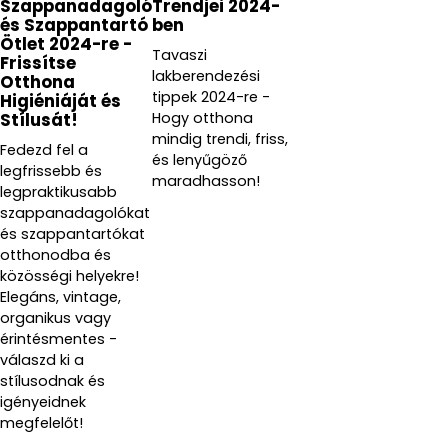
Szappanadagoló
Trendjei 2024-
és Szappantartó
ben
Ötlet 2024-re -
Tavaszi
Frissítse
lakberendezési
Otthona
tippek 2024-re -
Higiéniáját és
Hogy otthona
Stílusát!
mindig trendi, friss,
Fedezd fel a
és lenyűgöző
legfrissebb és
maradhasson!
legpraktikusabb
szappanadagolókat
és szappantartókat
otthonodba és
közösségi helyekre!
Elegáns, vintage,
organikus vagy
érintésmentes -
válaszd ki a
stílusodnak és
igényeidnek
megfelelőt!