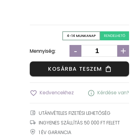
4-14 MUNKANAP
RENDELHETŐ
-
+
Mennyiség:
KOSÁRBA TESZEM
shopping_bag
favorite_border
info
Kedvencekhez
Kérdése van?
account_balance_wallet
UTÁNVÉTELES FIZETÉSI LEHETŐSÉG
local_shipping
INGYENES SZÁLLÍTÁS 50 000 FT FELETT
local_police
1 ÉV GARANCIA