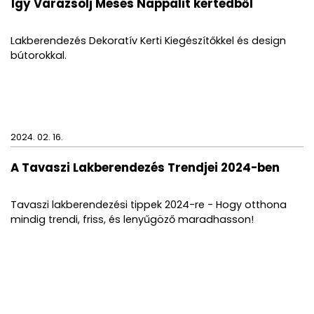
Így Varázsolj Mesés Nappalit kertedből
Lakberendezés Dekoratív Kerti Kiegészítőkkel és design
bútorokkal.
2024. 02. 16.
A Tavaszi Lakberendezés Trendjei 2024-ben
Tavaszi lakberendezési tippek 2024-re - Hogy otthona
mindig trendi, friss, és lenyűgöző maradhasson!