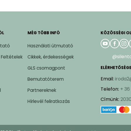
ÓL
MÉG TÖBB INFÓ
KÖZÖSSÉGI O
ztató
Használati útmutató
@silent
 Feltételek
Cikkek, érdekességek
GLS csomagpont
ELÉRHETŐSÉG
Email
:
iroda2
Bemutatóterem
Telefon
:
+ 36
l
Partnereknek
Címünk
:
2030
Hírlevél feliratkozás