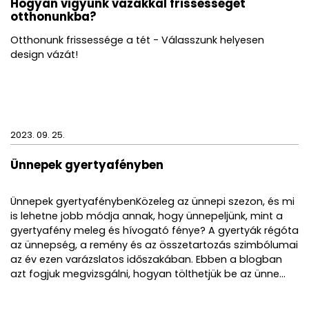
Hogyan vigyünk vázákkal frissességet
otthonunkba?
Otthonunk frissessége a tét - Válasszunk helyesen
design vázát!
2023. 09. 25.
Ünnepek gyertyafényben
Ünnepek gyertyafénybenKözeleg az ünnepi szezon, és mi
is lehetne jobb módja annak, hogy ünnepeljünk, mint a
gyertyafény meleg és hívogató fénye? A gyertyák régóta
az ünnepség, a remény és az összetartozás szimbólumai
az év ezen varázslatos időszakában. Ebben a blogban
azt fogjuk megvizsgálni, hogyan tölthetjük be az ünne...