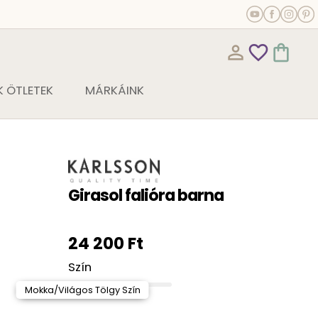
person_outline
favorite_outline
shopping_bag
 ÖTLETEK
MÁRKÁINK
Girasol falióra barna
24 200 Ft
Szín
Mokka/Világos Tölgy Szín