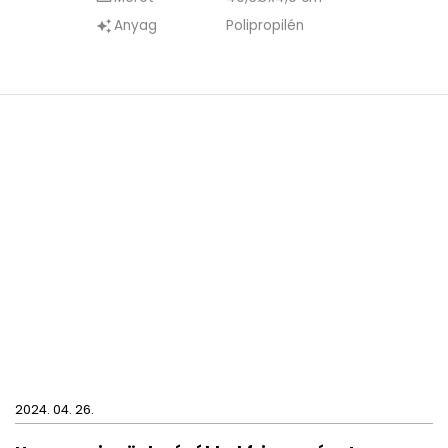
Anyag
Polipropilén
auto_awesome
2024. 04. 26.