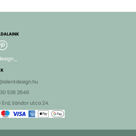
LDALAINK
design_
EK
@silentdesign.hu
 30 536 2646
 Érd, Sándor utca 24.