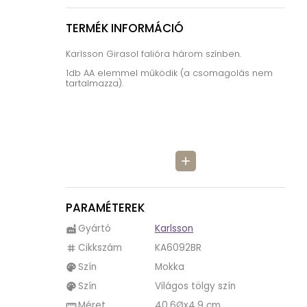
TERMÉK INFORMÁCIÓ
Karlsson Girasol falióra három színben.
1db AA elemmel működik (a csomagolás nem
tartalmazza).
add
PARAMÉTEREK
Gyártó
Karlsson
factory
Cikkszám
KA6092BR
tag
Szín
Mokka
palette
Szín
Világos tölgy szín
palette
Méret
40,6Øx4,9 cm
straighten