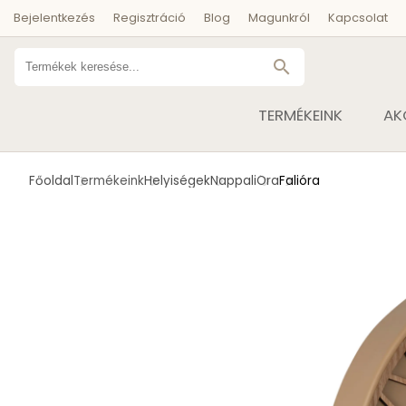
Bejelentkezés
Regisztráció
Blog
Magunkról
Kapcsolat
search
TERMÉKEINK
AK
Főoldal
Termékeink
Helyiségek
Nappali
Óra
Falióra