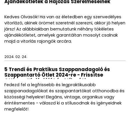
Ajándékötletek a Hajózás Szerelmeseinek
Kedves Olvasók! Ha van az életedben egy szenvedélyes
vitorlázó, akinek örömet szeretnél szerezni, akkor jó helyen
jársz! Az alábbiakban bemutatunk néhány tökéletes
ajándékötletet, amelyek garantáltan mosolyt csalnak
majd a vitorlás rajongók arcára.
2024. 02. 24.
5 Trendi és Praktikus Szappanadagoló és
Szappantartó Ötlet 2024-re - Frissítse
Otthona Higiéniáját és Stílusát!
Fedezd fel a legfrissebb és legpraktikusabb
szappanadagolókat és szappantartókat otthonodba és
közösségi helyekre! Elegáns, vintage, organikus vagy
érintésmentes - válaszd ki a stílusodnak és igényeidnek
megfelelőt!