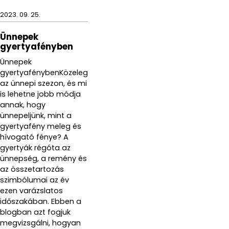
2023. 09. 25.
Ünnepek
gyertyafényben
Ünnepek
gyertyafénybenKözeleg
az ünnepi szezon, és mi
is lehetne jobb módja
annak, hogy
ünnepeljünk, mint a
gyertyafény meleg és
hívogató fénye? A
gyertyák régóta az
ünnepség, a remény és
az összetartozás
szimbólumai az év
ezen varázslatos
időszakában. Ebben a
blogban azt fogjuk
megvizsgálni, hogyan