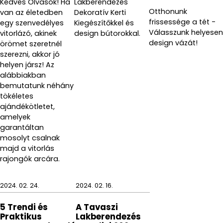
Kedves Olvasók! Ha
Lakberendezés
Otthonunk
van az életedben
Dekoratív Kerti
frissessége a tét -
egy szenvedélyes
Kiegészítőkkel és
Válasszunk helyesen
vitorlázó, akinek
design bútorokkal.
design vázát!
örömet szeretnél
szerezni, akkor jó
helyen jársz! Az
alábbiakban
bemutatunk néhány
tökéletes
ajándékötletet,
amelyek
garantáltan
mosolyt csalnak
majd a vitorlás
rajongók arcára.
2024. 02. 24.
2024. 02. 16.
5 Trendi és
A Tavaszi
Praktikus
Lakberendezés