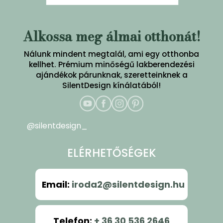
Alkossa meg álmai otthonát!
Nálunk mindent megtalál, ami egy otthonba
kellhet. Prémium minőségű lakberendezési
ajándékok párunknak, szeretteinknek a
SilentDesign kínálatából!
@silentdesign_
ELÉRHETŐSÉGEK
Email
:
iroda2@silentdesign.hu
Telefon
:
+ 36 30 536 2646