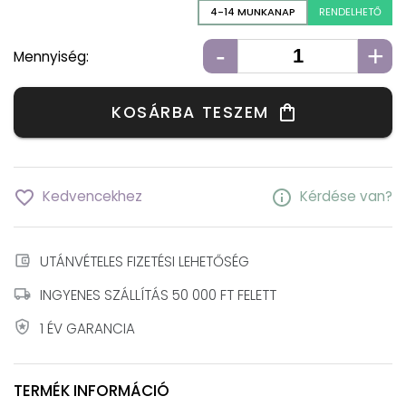
4-14 MUNKANAP
RENDELHETŐ
-
+
Mennyiség:
KOSÁRBA TESZEM
shopping_bag
favorite_border
info
Kedvencekhez
Kérdése van?
account_balance_wallet
UTÁNVÉTELES FIZETÉSI LEHETŐSÉG
local_shipping
INGYENES SZÁLLÍTÁS 50 000 FT FELETT
local_police
1 ÉV GARANCIA
TERMÉK INFORMÁCIÓ