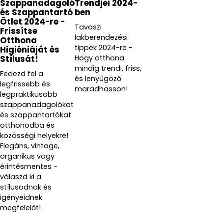
Szappanadagoló
Trendjei 2024-
és Szappantartó
ben
Ötlet 2024-re -
Tavaszi
Frissítse
lakberendezési
Otthona
tippek 2024-re -
Higiéniáját és
Hogy otthona
Stílusát!
mindig trendi, friss,
Fedezd fel a
és lenyűgöző
legfrissebb és
maradhasson!
legpraktikusabb
szappanadagolókat
és szappantartókat
otthonodba és
közösségi helyekre!
Elegáns, vintage,
organikus vagy
érintésmentes -
válaszd ki a
stílusodnak és
igényeidnek
megfelelőt!