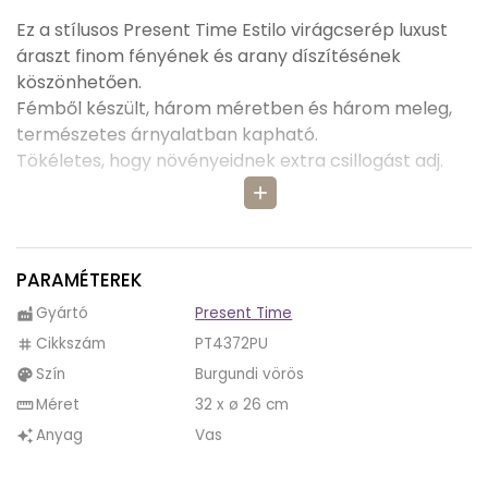
Ez a stílusos Present Time Estilo virágcserép luxust
áraszt finom fényének és arany díszítésének
köszönhetően.
Fémből készült, három méretben és három meleg,
természetes árnyalatban kapható.
Tökéletes, hogy növényeidnek extra csillogást adj.
add
PARAMÉTEREK
Gyártó
Present Time
factory
Cikkszám
PT4372PU
tag
Szín
Burgundi vörös
palette
Méret
32 x ø 26 cm
straighten
Anyag
Vas
auto_awesome