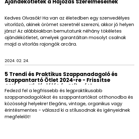
Ajándékötletek a Hajózás Szerelmeseinek
Kedves Olvasók! Ha van az életedben egy szenvedélyes
vitorlázó, akinek örömet szeretnél szerezni, akkor jó helyen
jársz! Az alábbiakban bemutatunk néhány tökéletes
ajándékötletet, amelyek garantáltan mosolyt csalnak
majd a vitorlás rajongók arcára.
2024. 02. 24.
5 Trendi és Praktikus Szappanadagoló és
Szappantartó Ötlet 2024-re - Frissítse
Otthona Higiéniáját és Stílusát!
Fedezd fel a legfrissebb és legpraktikusabb
szappanadagolókat és szappantartókat otthonodba és
közösségi helyekre! Elegáns, vintage, organikus vagy
érintésmentes - válaszd ki a stílusodnak és igényeidnek
megfelelőt!