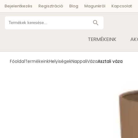
Bejelentkezés
Regisztráció
Blog
Magunkról
Kapcsolat
search
TERMÉKEINK
AK
Főoldal
Termékeink
Helyiségek
Nappali
Váza
Asztali váza