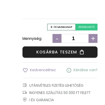
4-14 MUNKANAP
RENDELHETŐ
-
+
Mennyiség:
KOSÁRBA TESZEM
shopping_bag
favorite_border
info
Kedvencekhez
Kérdése van?
account_balance_wallet
UTÁNVÉTELES FIZETÉSI LEHETŐSÉG
local_shipping
INGYENES SZÁLLÍTÁS 50 000 FT FELETT
local_police
1 ÉV GARANCIA