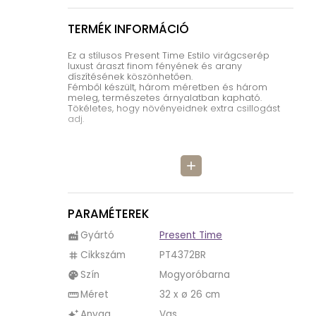
TERMÉK INFORMÁCIÓ
Ez a stílusos Present Time Estilo virágcserép
luxust áraszt finom fényének és arany
díszítésének köszönhetően.
Fémből készült, három méretben és három
meleg, természetes árnyalatban kapható.
Tökéletes, hogy növényeidnek extra csillogást
adj.
add
PARAMÉTEREK
Gyártó
Present Time
factory
Cikkszám
PT4372BR
tag
Szín
Mogyoróbarna
palette
Méret
32 x ø 26 cm
straighten
Anyag
Vas
auto_awesome