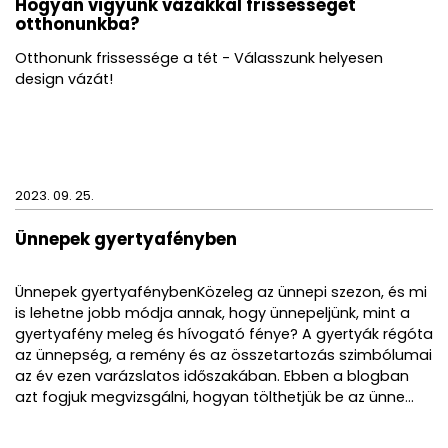
Hogyan vigyünk vázákkal frissességet
otthonunkba?
Otthonunk frissessége a tét - Válasszunk helyesen
design vázát!
2023. 09. 25.
Ünnepek gyertyafényben
Ünnepek gyertyafénybenKözeleg az ünnepi szezon, és mi
is lehetne jobb módja annak, hogy ünnepeljünk, mint a
gyertyafény meleg és hívogató fénye? A gyertyák régóta
az ünnepség, a remény és az összetartozás szimbólumai
az év ezen varázslatos időszakában. Ebben a blogban
azt fogjuk megvizsgálni, hogyan tölthetjük be az ünne...