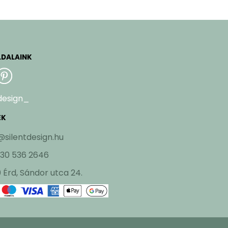
LDALAINK
design_
EK
@silentdesign.hu
 30 536 2646
 Érd, Sándor utca 24.