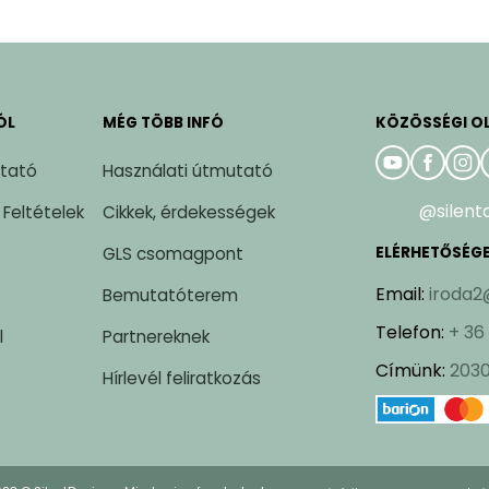
ÓL
MÉG TÖBB INFÓ
KÖZÖSSÉGI O
ztató
Használati útmutató
@silent
 Feltételek
Cikkek, érdekességek
GLS csomagpont
ELÉRHETŐSÉG
Email
:
iroda2
Bemutatóterem
Telefon
:
+ 36
l
Partnereknek
Címünk
:
2030
Hírlevél feliratkozás