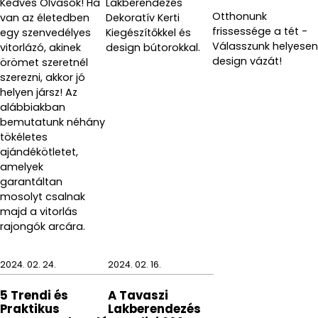
Kedves Olvasók! Ha
Lakberendezés
Otthonunk
van az életedben
Dekoratív Kerti
frissessége a tét -
egy szenvedélyes
Kiegészítőkkel és
Válasszunk helyesen
vitorlázó, akinek
design bútorokkal.
design vázát!
örömet szeretnél
szerezni, akkor jó
helyen jársz! Az
alábbiakban
bemutatunk néhány
tökéletes
ajándékötletet,
amelyek
garantáltan
mosolyt csalnak
majd a vitorlás
rajongók arcára.
2024. 02. 24.
2024. 02. 16.
5 Trendi és
A Tavaszi
Praktikus
Lakberendezés