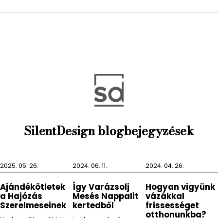
szappantartó, egy szappanadagoló, egy WC kefe
tartó és egy fogmosópohár.
A DALIA termékcsaládot a geometriai mintákat
kedvelő embereknek ajánljuk, de mindenki biztos
elégedett lesz a termékek használatával.
SilentDesign blogbejegyzések
2025. 05. 26.
2024. 06. 11.
2024. 04. 26.
Ajándékötletek
Így Varázsolj
Hogyan vigyünk
a Hajózás
Mesés Nappalit
vázákkal
Szerelmeseinek
kertedből
frissességet
otthonunkba?