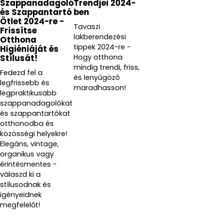
Szappanadagoló
Trendjei 2024-
és Szappantartó
ben
Ötlet 2024-re -
Tavaszi
Frissítse
lakberendezési
Otthona
tippek 2024-re -
Higiéniáját és
Hogy otthona
Stílusát!
mindig trendi, friss,
Fedezd fel a
és lenyűgöző
legfrissebb és
maradhasson!
legpraktikusabb
szappanadagolókat
és szappantartókat
otthonodba és
közösségi helyekre!
Elegáns, vintage,
organikus vagy
érintésmentes -
válaszd ki a
stílusodnak és
igényeidnek
megfelelőt!