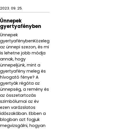
2023. 09. 25.
Ünnepek
gyertyafényben
Ünnepek
gyertyafénybenKözeleg
az ünnepi szezon, és mi
is lehetne jobb módja
annak, hogy
ünnepeljünk, mint a
gyertyafény meleg és
hívogató fénye? A
gyertyák régóta az
ünnepség, a remény és
az összetartozás
szimbólumai az év
ezen varázslatos
időszakában. Ebben a
blogban azt fogjuk
megvizsgálni, hogyan