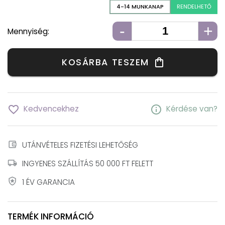
4-14 MUNKANAP
RENDELHETŐ
-
+
Mennyiség:
KOSÁRBA TESZEM
shopping_bag
favorite_border
info
Kedvencekhez
Kérdése van?
account_balance_wallet
UTÁNVÉTELES FIZETÉSI LEHETŐSÉG
local_shipping
INGYENES SZÁLLÍTÁS 50 000 FT FELETT
local_police
1 ÉV GARANCIA
TERMÉK INFORMÁCIÓ