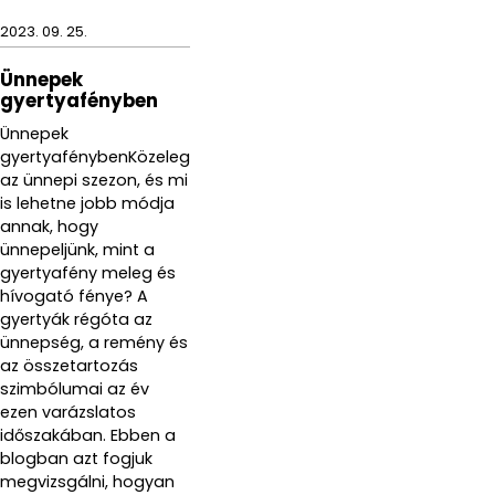
2023. 09. 25.
Ünnepek
gyertyafényben
Ünnepek
gyertyafénybenKözeleg
az ünnepi szezon, és mi
is lehetne jobb módja
annak, hogy
ünnepeljünk, mint a
gyertyafény meleg és
hívogató fénye? A
gyertyák régóta az
ünnepség, a remény és
az összetartozás
szimbólumai az év
ezen varázslatos
időszakában. Ebben a
blogban azt fogjuk
megvizsgálni, hogyan