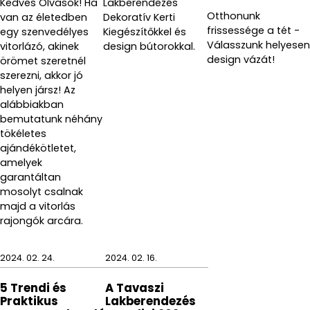
Kedves Olvasók! Ha
Lakberendezés
Otthonunk
van az életedben
Dekoratív Kerti
frissessége a tét -
egy szenvedélyes
Kiegészítőkkel és
Válasszunk helyesen
vitorlázó, akinek
design bútorokkal.
design vázát!
örömet szeretnél
szerezni, akkor jó
helyen jársz! Az
alábbiakban
bemutatunk néhány
tökéletes
ajándékötletet,
amelyek
garantáltan
mosolyt csalnak
majd a vitorlás
rajongók arcára.
2024. 02. 24.
2024. 02. 16.
5 Trendi és
A Tavaszi
Praktikus
Lakberendezés