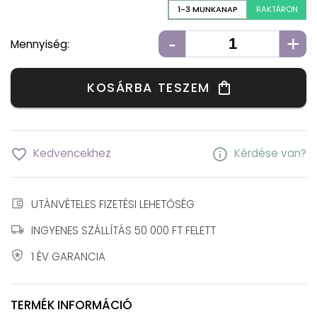
1-3 MUNKANAP
RAKTÁRON
-
+
Mennyiség:
KOSÁRBA TESZEM
shopping_bag
favorite_border
info
Kedvencekhez
Kérdése van?
account_balance_wallet
UTÁNVÉTELES FIZETÉSI LEHETŐSÉG
local_shipping
INGYENES SZÁLLÍTÁS 50 000 FT FELETT
local_police
1 ÉV GARANCIA
TERMÉK INFORMÁCIÓ