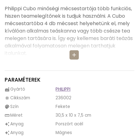
Philippi Cubo minőségi mécsestartója több funkciós,
hiszen teamelegítőnek is tudjuk használni. A Cubo
mécsestartóba 4 db mécsest helyehetünk el, mely
kíválóan alkalmas teáskanna vagy több csésze tea
melegen tartására is. Így egy kellemes baráti teázás
alkalmával folyamatosan melegen tarthatjuk
italunkat.
add
A Cubo mécsestartó matt fekete, porszórt acélból
készült, mely egyszerű eleganciát kölcsönöz neki, így
PARAMÉTEREK
nem csak az italok melegen tartására alkalmas, de
emelett nagyon szépen mutat lakásunkban is.
Gyártó
PHILIPPI
factory
Cikkszám
236002
tag
A Cubo mécsestartó mágneses, ezért a keretet meg
Szín
Fekete
palette
lehet fordítani, vagy a falra akasztani, és a tartó a
kívánt helyre állítható, a mécsestartó pedig
Méret
30,5 x 10 x 7,5 cm
straighten
tetszőleges helyre felhelyezhető rá.
Anyag
Porszórt acél
auto_awesome
Anyag
Mágnes
auto_awesome
Szögletes, modern formavilágával asztalunk