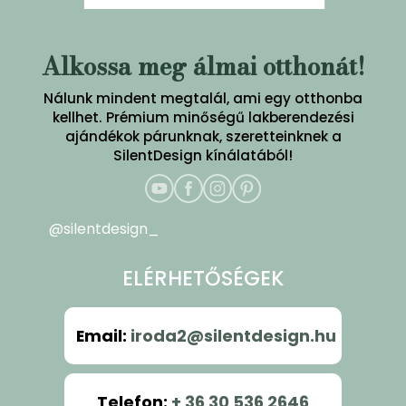
Alkossa meg álmai otthonát!
Nálunk mindent megtalál, ami egy otthonba
kellhet. Prémium minőségű lakberendezési
ajándékok párunknak, szeretteinknek a
SilentDesign kínálatából!
@silentdesign_
ELÉRHETŐSÉGEK
Email
:
iroda2@silentdesign.hu
Telefon
:
+ 36 30 536 2646