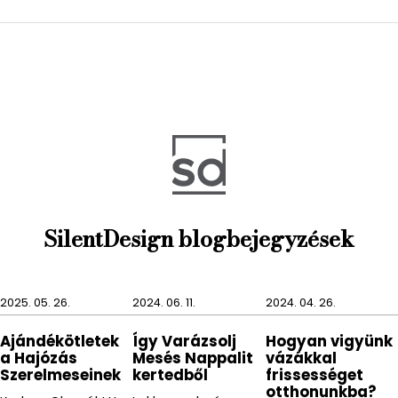
központi helyét foglalja el, mely kíváló hangulatot
teremt egy kellemes vendégség alkalmával is. A
Cubo mécsestartó nemcsak egy praktikus és
elegáns kiegészítő, de kíváló ajándékválasztás is
szerettünknek.
SilentDesign blogbejegyzések
2025. 05. 26.
2024. 06. 11.
2024. 04. 26.
Ajándékötletek
Így Varázsolj
Hogyan vigyünk
a Hajózás
Mesés Nappalit
vázákkal
Szerelmeseinek
kertedből
frissességet
otthonunkba?