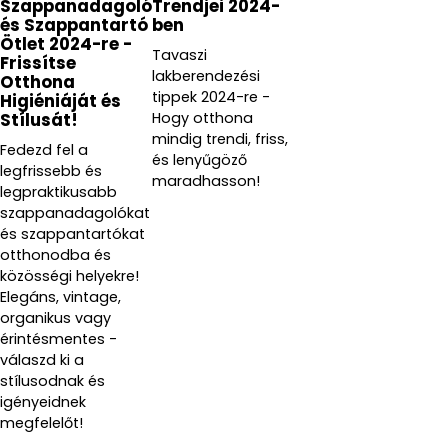
Szappanadagoló
Trendjei 2024-
és Szappantartó
ben
Ötlet 2024-re -
Tavaszi
Frissítse
lakberendezési
Otthona
tippek 2024-re -
Higiéniáját és
Hogy otthona
Stílusát!
mindig trendi, friss,
Fedezd fel a
és lenyűgöző
legfrissebb és
maradhasson!
legpraktikusabb
szappanadagolókat
és szappantartókat
otthonodba és
közösségi helyekre!
Elegáns, vintage,
organikus vagy
érintésmentes -
válaszd ki a
stílusodnak és
igényeidnek
megfelelőt!