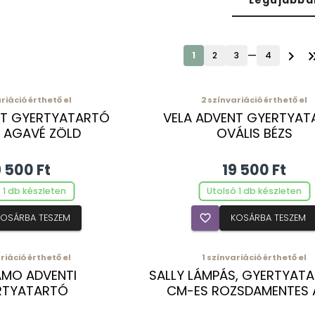
Legújabba
chevron_right
keyboard_double
—
1
2
3
4
riáció érthető el
2
színvariáció érthető el
NT GYERTYATARTÓ
VELA ADVENT GYERTYAT
S AGAVÉ ZÖLD
OVÁLIS BÉZS
9 500 Ft
19 500 Ft
 1 db készleten
Utolsó 1 db készleten
KOSÁRBA TESZEM
favorite_border
KOSÁRBA TESZEM
riáció érthető el
1
színvariáció érthető el
MO ADVENTI
SALLY LÁMPÁS, GYERTYAT
RTYATARTÓ
CM-ES ROZSDAMENTES 