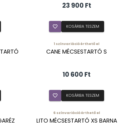
23 900 Ft
favorite_border
KOSÁRBA TESZEM
1
színvariáció érthető el
STARTÓ
CANE MÉCSESTARTÓ S
10 600 Ft
favorite_border
KOSÁRBA TESZEM
6
színvariáció érthető el
GARÉZ
LITO MÉCSESTARTÓ XS BARNA