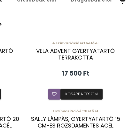
k
Olcsóbbak elől
Drágábbak elől
filter_list
_arrow_right
4
színvariáció érthető el
ARTÓ
VELA ADVENT GYERTYATARTÓ
TERRAKOTTA
17 500 Ft
favorite_border
KOSÁRBA TESZEM
1
színvariáció érthető el
ARTÓ 20
SALLY LÁMPÁS, GYERTYATARTÓ 15
ACÉL
CM-ES ROZSDAMENTES ACÉL