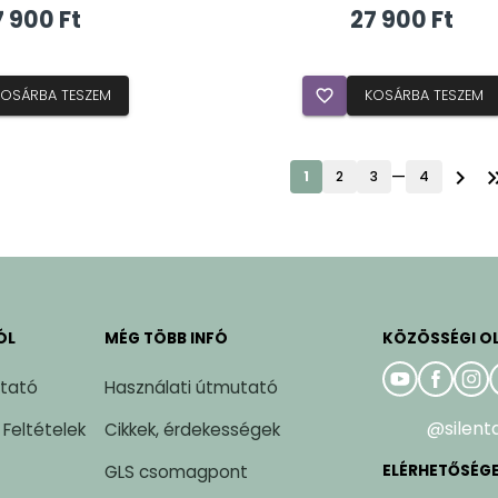
7 900 Ft
27 900 Ft
KOSÁRBA TESZEM
favorite_border
KOSÁRBA TESZEM
chevron_right
keyboard_double
—
1
2
3
4
ÓL
MÉG TÖBB INFÓ
KÖZÖSSÉGI O
ztató
Használati útmutató
@silent
 Feltételek
Cikkek, érdekességek
GLS csomagpont
ELÉRHETŐSÉG