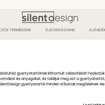
CIÓS TERMÉKEINK
ÚJDONSÁGAINK
AJÁNDÉK
áruház gyertyatartóinak kifinomult választékát! Fedezzük f
ormákat és anyagokat, és találjuk meg azt a gyertyatartót, 
ilentDesign gyertyatartói minden stílusnak megfelelnek. Ne