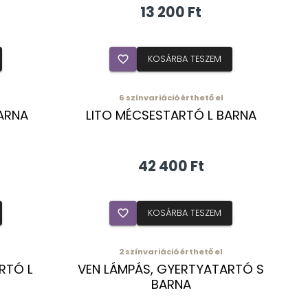
13 200 Ft
favorite_border
KOSÁRBA TESZEM
6
színvariáció érthető el
ARNA
LITO MÉCSESTARTÓ L BARNA
42 400 Ft
favorite_border
KOSÁRBA TESZEM
2
színvariáció érthető el
RTÓ L
VEN LÁMPÁS, GYERTYATARTÓ S
BARNA