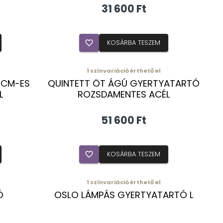
31 600 Ft
favorite_border
KOSÁRBA TESZEM
1
színvariáció érthető el
 CM-ES
QUINTETT ÖT ÁGÚ GYERTYATARTÓ
L
ROZSDAMENTES ACÉL
51 600 Ft
favorite_border
KOSÁRBA TESZEM
1
színvariáció érthető el
Ó
OSLO LÁMPÁS GYERTYATARTÓ L