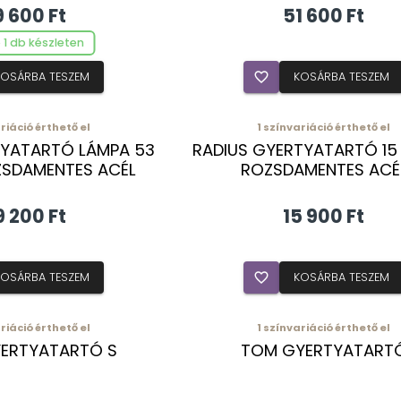
9 600 Ft
51 600 Ft
 1 db készleten
KOSÁRBA TESZEM
favorite_border
KOSÁRBA TESZEM
riáció érthető el
1
színvariáció érthető el
YATARTÓ LÁMPA 53
RADIUS GYERTYATARTÓ 15
SDAMENTES ACÉL
ROZSDAMENTES ACÉ
9 200 Ft
15 900 Ft
KOSÁRBA TESZEM
favorite_border
KOSÁRBA TESZEM
riáció érthető el
1
színvariáció érthető el
ERTYATARTÓ S
TOM GYERTYATART