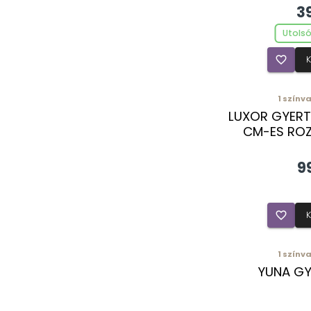
3
Utolsó
favorite_border
1
színva
LUXOR GYERT
CM-ES ROZ
9
favorite_border
1
színva
YUNA GY