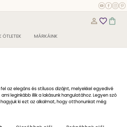
person_outline
favorite_outline
shopping_bag
 ÖTLETEK
MÁRKÁINK
el az elegáns és stílusos dizájnt, melyekkel egyedivé
ami leginkább illik a lakásunk hangulatához. Legyen szó
 hagyjuk ki ezt az alkalmat, hogy otthonunkat még