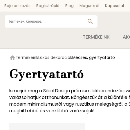
Bejelentkezés
Regisztráció
Blog
Magunkról
Kapcsolat
search
TERMÉKEINK
AK
home
Termékeink
Lakás dekorációk
Mécses, gyertyatartó
Gyertyatartó
Ismerjük meg a SilentDesign prémium lakberendezési web
varázsolhatjuk otthonunkat. Böngésszük át a különféle f
modern minimalizmusról vagy rusztikus melegségről, a S
meghittebbé és vonzóbbá varázsoljuk!