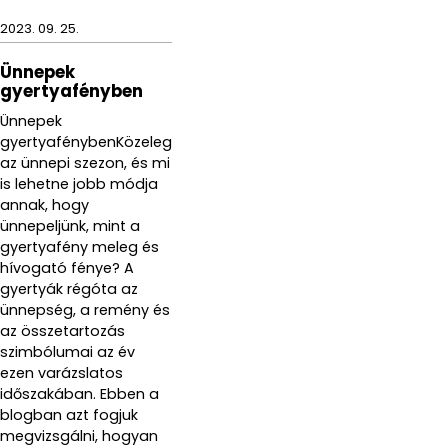
2023. 09. 25.
Ünnepek
gyertyafényben
Ünnepek
gyertyafénybenKözeleg
az ünnepi szezon, és mi
is lehetne jobb módja
annak, hogy
ünnepeljünk, mint a
gyertyafény meleg és
hívogató fénye? A
gyertyák régóta az
ünnepség, a remény és
az összetartozás
szimbólumai az év
ezen varázslatos
időszakában. Ebben a
blogban azt fogjuk
megvizsgálni, hogyan