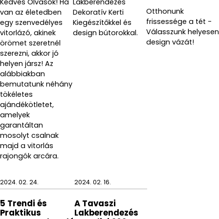
Kedves Olvasók! Ha
Lakberendezés
Otthonunk
van az életedben
Dekoratív Kerti
frissessége a tét -
egy szenvedélyes
Kiegészítőkkel és
Válasszunk helyesen
vitorlázó, akinek
design bútorokkal.
design vázát!
örömet szeretnél
szerezni, akkor jó
helyen jársz! Az
alábbiakban
bemutatunk néhány
tökéletes
ajándékötletet,
amelyek
garantáltan
mosolyt csalnak
majd a vitorlás
rajongók arcára.
2024. 02. 24.
2024. 02. 16.
5 Trendi és
A Tavaszi
Praktikus
Lakberendezés