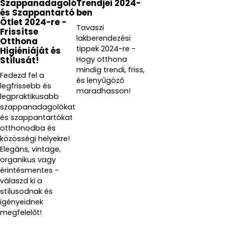
Szappanadagoló
Trendjei 2024-
és Szappantartó
ben
Ötlet 2024-re -
Tavaszi
Frissítse
lakberendezési
Otthona
tippek 2024-re -
Higiéniáját és
Hogy otthona
Stílusát!
mindig trendi, friss,
Fedezd fel a
és lenyűgöző
legfrissebb és
maradhasson!
legpraktikusabb
szappanadagolókat
és szappantartókat
otthonodba és
közösségi helyekre!
Elegáns, vintage,
organikus vagy
érintésmentes -
válaszd ki a
stílusodnak és
igényeidnek
megfelelőt!