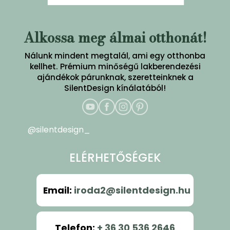
Alkossa meg álmai otthonát!
Nálunk mindent megtalál, ami egy otthonba
kellhet. Prémium minőségű lakberendezési
ajándékok párunknak, szeretteinknek a
SilentDesign kínálatából!
@silentdesign_
ELÉRHETŐSÉGEK
Email
:
iroda2@silentdesign.hu
Telefon
:
+ 36 30 536 2646