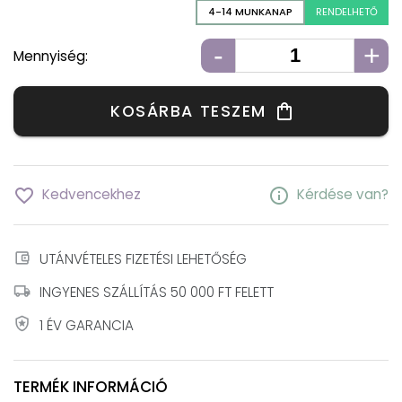
4-14 MUNKANAP
RENDELHETŐ
-
+
Mennyiség:
KOSÁRBA TESZEM
shopping_bag
favorite_border
info
Kedvencekhez
Kérdése van?
account_balance_wallet
UTÁNVÉTELES FIZETÉSI LEHETŐSÉG
local_shipping
INGYENES SZÁLLÍTÁS 50 000 FT FELETT
local_police
1 ÉV GARANCIA
TERMÉK INFORMÁCIÓ