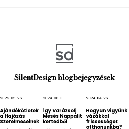
Tisztítása egyszerű, hiszen a CLOTHILDE
szappanadagolót elég átmosni langyos vízzel.
A CLOTHILDE termékcsaládban minden fontosabb
fürdőszobai kiegészítő megtalálható, hasonló
kopottas mégis elegáns kinézettel. A termékcsalád
darabjai egy szappantartó, szappanadagoló, WC
kefe tartó és egy fogmosópohár.
A CLOTHILDE termékcsalád különleges kinézetével
vidámságot és életet fog bevinni bármilyen
fürdőszobába vagy mellékhelyiségbe.
SilentDesign blogbejegyzések
2025. 05. 26.
2024. 06. 11.
2024. 04. 26.
Ajándékötletek
Így Varázsolj
Hogyan vigyünk
a Hajózás
Mesés Nappalit
vázákkal
Szerelmeseinek
kertedből
frissességet
otthonunkba?