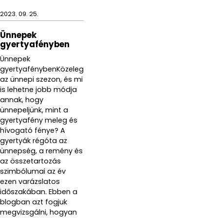
2023. 09. 25.
Ünnepek
gyertyafényben
Ünnepek
gyertyafénybenKözeleg
az ünnepi szezon, és mi
is lehetne jobb módja
annak, hogy
ünnepeljünk, mint a
gyertyafény meleg és
hívogató fénye? A
gyertyák régóta az
ünnepség, a remény és
az összetartozás
szimbólumai az év
ezen varázslatos
időszakában. Ebben a
blogban azt fogjuk
megvizsgálni, hogyan