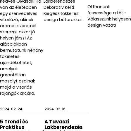
Kedves Olvasók! Ha
Lakberendezés
emiatt kevésbé minimalista mint társa, luxusabb
Otthonunk
van az életedben
Dekoratív Kerti
érzést nyújt, így sok helyiségben akár dekoratívabb
frissessége a tét -
egy szenvedélyes
Kiegészítőkkel és
is lehet.
Válasszunk helyesen
vitorlázó, akinek
design bútorokkal.
design vázát!
örömet szeretnél
A CHARM óránkba csak bele kell tennünk 1db AA
szerezni, akkor jó
elemet
(csomagolás nem tartalmazza), be kell
helyen jársz! Az
állítsuk rajta az időt, majd minden mást nyugodtan
alábbiakban
rábízhatunk innentől, hiszen Karlsson falióránk
bemutatunk néhány
tökéletes
halkan fog ketyegni, és mindig le fog venni a
ajándékötletet,
lábunkról, akármikor csak ránézünk, hogy leolvassuk
amelyek
róla az aktuális időt.
garantáltan
mosolyt csalnak
Anyag: acél
majd a vitorlás
rajongók arcára.
Szín: fehér
Méret: 30⌀ cm
2024. 02. 24.
2024. 02. 16.
Cikkszám: KA5821WH
5 Trendi és
A Tavaszi
Praktikus
Lakberendezés
Gyártó: Karlsson