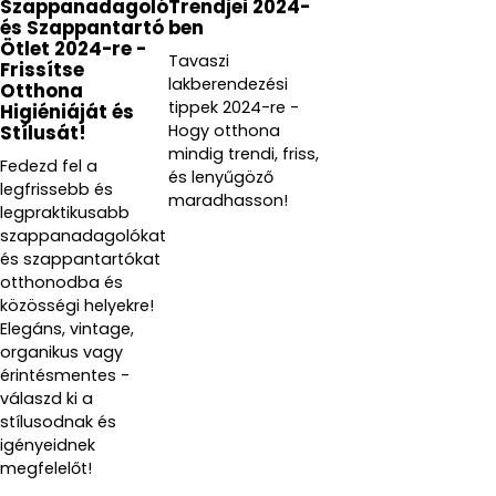
Szappanadagoló
Trendjei 2024-
és Szappantartó
ben
Ötlet 2024-re -
Tavaszi
Frissítse
lakberendezési
Otthona
tippek 2024-re -
Higiéniáját és
Hogy otthona
Stílusát!
mindig trendi, friss,
Fedezd fel a
és lenyűgöző
legfrissebb és
maradhasson!
legpraktikusabb
szappanadagolókat
és szappantartókat
otthonodba és
közösségi helyekre!
Elegáns, vintage,
organikus vagy
érintésmentes -
válaszd ki a
stílusodnak és
igényeidnek
megfelelőt!