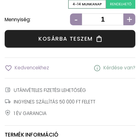
4-14 MUNKANAP
RENDELHETŐ
-
+
Mennyiség:
KOSÁRBA TESZEM
shopping_bag
favorite_border
info
Kedvencekhez
Kérdése van?
account_balance_wallet
UTÁNVÉTELES FIZETÉSI LEHETŐSÉG
local_shipping
INGYENES SZÁLLÍTÁS 50 000 FT FELETT
local_police
1 ÉV GARANCIA
TERMÉK INFORMÁCIÓ