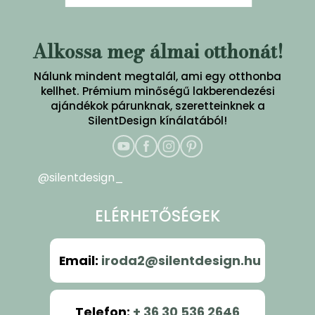
Alkossa meg álmai otthonát!
Nálunk mindent megtalál, ami egy otthonba
kellhet. Prémium minőségű lakberendezési
ajándékok párunknak, szeretteinknek a
SilentDesign kínálatából!
@silentdesign_
ELÉRHETŐSÉGEK
Email
:
iroda2@silentdesign.hu
Telefon
:
+ 36 30 536 2646