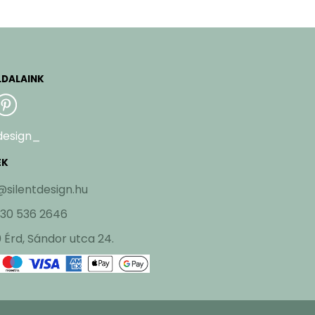
LDALAINK
design_
EK
@silentdesign.hu
 30 536 2646
 Érd, Sándor utca 24.