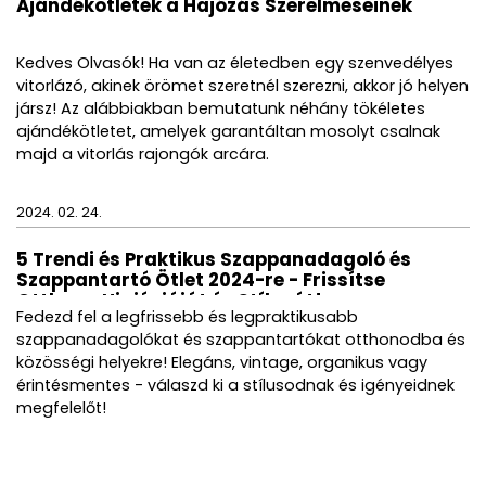
Ajándékötletek a Hajózás Szerelmeseinek
Kedves Olvasók! Ha van az életedben egy szenvedélyes
vitorlázó, akinek örömet szeretnél szerezni, akkor jó helyen
jársz! Az alábbiakban bemutatunk néhány tökéletes
ajándékötletet, amelyek garantáltan mosolyt csalnak
majd a vitorlás rajongók arcára.
2024. 02. 24.
5 Trendi és Praktikus Szappanadagoló és
Szappantartó Ötlet 2024-re - Frissítse
Otthona Higiéniáját és Stílusát!
Fedezd fel a legfrissebb és legpraktikusabb
szappanadagolókat és szappantartókat otthonodba és
közösségi helyekre! Elegáns, vintage, organikus vagy
érintésmentes - válaszd ki a stílusodnak és igényeidnek
megfelelőt!