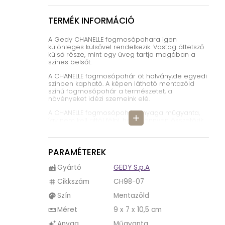
TERMÉK INFORMÁCIÓ
A Gedy CHANELLE fogmosópohara igen
különleges külsővel rendelkezik. Vastag áttetsző
külső része, mint egy üveg tartja magában a
színes belsőt.
A CHANELLE fogmosópohár öt halvány,de egyedi
színben kapható. A képen látható mentazöld
színű fogmosópohár a természetet, a
növényeket idézi szemeink elé.
A CHANELLE fogmosópohár anyaga műgyanta,
add
így nem kell attól félni, hogy könnyen összetörik.
Sokáig élvezhetjük szépségét a
fürdőszobánkban.
Tisztítása egyszerű, elég kiöblíteni vízzel.
PARAMÉTEREK
Akár 5-6 fogkefe is elfér benne, így a CHANELLE
Gyártó
GEDY S.p.A
factory
fogmosópohár tökéletes nagyobb családok
számára is.
Cikkszám
CH98-07
tag
A CHANELLE termékcsalád minden tagja öt
Szín
Mentazöld
palette
egyedi színben kapható. Minden fontos
fürdőszobai kiegészítőt megtalálunk a termékei
Méret
9 x 7 x 10,5 cm
straighten
között. A termékcsalád része egy
fogmosópohár, WC kefe tartó, szappantartó és
Anyag
Műgyanta
auto_awesome