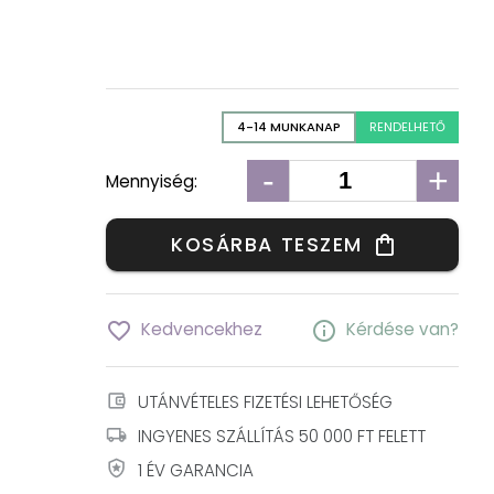
4-14 MUNKANAP
RENDELHETŐ
-
+
Mennyiség:
KOSÁRBA TESZEM
shopping_bag
favorite_border
info
Kedvencekhez
Kérdése van?
account_balance_wallet
UTÁNVÉTELES FIZETÉSI LEHETŐSÉG
local_shipping
INGYENES SZÁLLÍTÁS 50 000 FT FELETT
local_police
1 ÉV GARANCIA