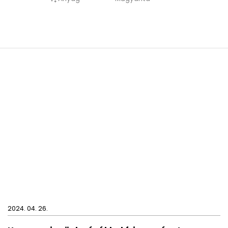
szappanadagoló is.
Ha valami nem mindennapi színre vágysz a
fürdőszobádba, akkor a CHANELLE termékcsalád
tökéletes választás számodra.
2024. 04. 26.