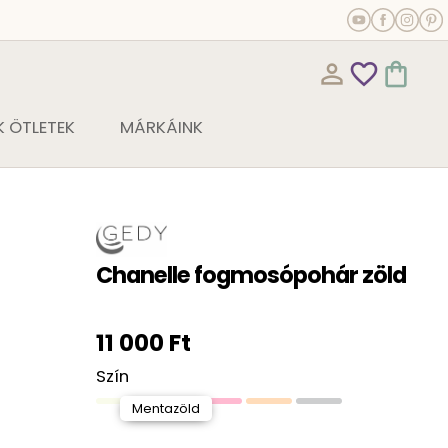
person_outline
favorite_outline
shopping_bag
 ÖTLETEK
MÁRKÁINK
Chanelle fogmosópohár zöld
11 000 Ft
Szín
Mentazöld