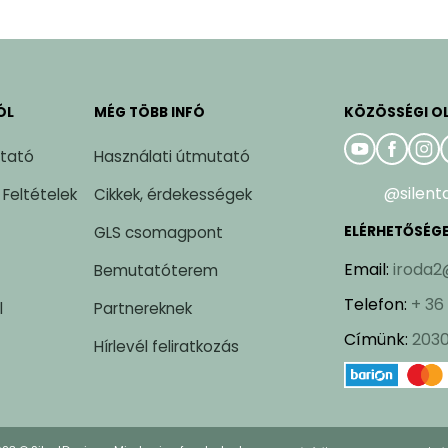
ÓL
MÉG TÖBB INFÓ
KÖZÖSSÉGI O
ztató
Használati útmutató
@silent
 Feltételek
Cikkek, érdekességek
GLS csomagpont
ELÉRHETŐSÉG
Email
:
iroda2
Bemutatóterem
Telefon
:
+ 36
l
Partnereknek
Címünk
:
2030
Hírlevél feliratkozás