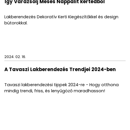
Így Varázsolj Mesés Nappalit kertedből
Lakberendezés Dekoratív Kerti Kiegészítőkkel és design
bútorokkal.
2024. 02. 16.
A Tavaszi Lakberendezés Trendjei 2024-ben
Tavaszi lakberendezési tippek 2024-re - Hogy otthona
mindig trendi, friss, és lenyűgöző maradhasson!