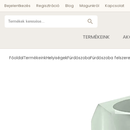
Bejelentkezés
Regisztráció
Blog
Magunkról
Kapcsolat
search
TERMÉKEINK
AK
Főoldal
Termékeink
Helyiségek
Fürdőszoba
Fürdőszoba felszere