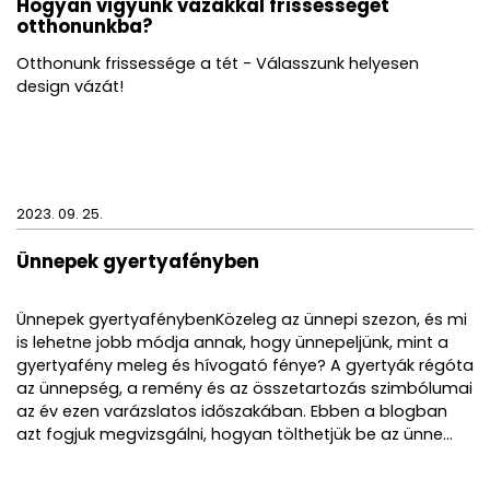
Hogyan vigyünk vázákkal frissességet
otthonunkba?
Otthonunk frissessége a tét - Válasszunk helyesen
design vázát!
2023. 09. 25.
Ünnepek gyertyafényben
Ünnepek gyertyafénybenKözeleg az ünnepi szezon, és mi
is lehetne jobb módja annak, hogy ünnepeljünk, mint a
gyertyafény meleg és hívogató fénye? A gyertyák régóta
az ünnepség, a remény és az összetartozás szimbólumai
az év ezen varázslatos időszakában. Ebben a blogban
azt fogjuk megvizsgálni, hogyan tölthetjük be az ünne...