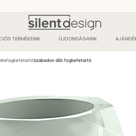
CIÓS TERMÉKEINK
ÚJDONSÁGAINK
AJÁNDÉK
lés
Fogkefetartó
Szabadon álló fogkefetartó