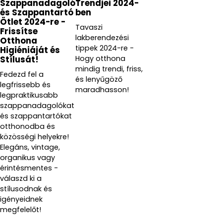
Szappanadagoló
Trendjei 2024-
és Szappantartó
ben
Ötlet 2024-re -
Tavaszi
Frissítse
lakberendezési
Otthona
tippek 2024-re -
Higiéniáját és
Hogy otthona
Stílusát!
mindig trendi, friss,
Fedezd fel a
és lenyűgöző
legfrissebb és
maradhasson!
legpraktikusabb
szappanadagolókat
és szappantartókat
otthonodba és
közösségi helyekre!
Elegáns, vintage,
organikus vagy
érintésmentes -
válaszd ki a
stílusodnak és
igényeidnek
megfelelőt!