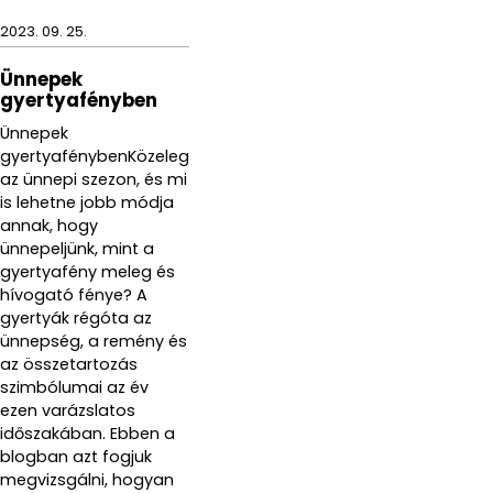
2023. 09. 25.
Ünnepek
gyertyafényben
Ünnepek
gyertyafénybenKözeleg
az ünnepi szezon, és mi
is lehetne jobb módja
annak, hogy
ünnepeljünk, mint a
gyertyafény meleg és
hívogató fénye? A
gyertyák régóta az
ünnepség, a remény és
az összetartozás
szimbólumai az év
ezen varázslatos
időszakában. Ebben a
blogban azt fogjuk
megvizsgálni, hogyan