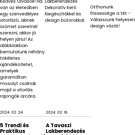
Kedves Olvasók! Ha
Lakberendezés
Otthonunk
van az életedben
Dekoratív Kerti
frissessége a tét -
egy szenvedélyes
Kiegészítőkkel és
Válasszunk helyesen
vitorlázó, akinek
design bútorokkal.
design vázát!
örömet szeretnél
szerezni, akkor jó
helyen jársz! Az
alábbiakban
bemutatunk néhány
tökéletes
ajándékötletet,
amelyek
garantáltan
mosolyt csalnak
majd a vitorlás
rajongók arcára.
2024. 02. 24.
2024. 02. 16.
5 Trendi és
A Tavaszi
Praktikus
Lakberendezés