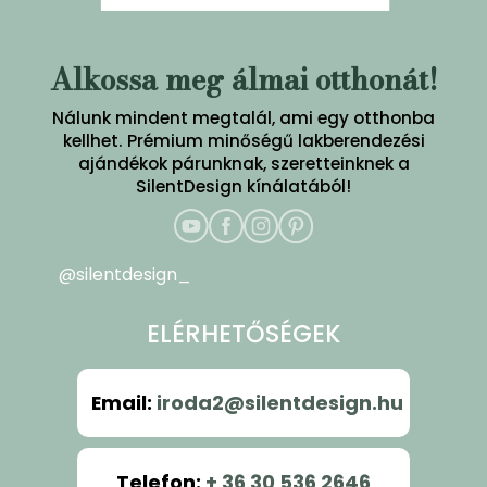
Alkossa meg álmai otthonát!
Nálunk mindent megtalál, ami egy otthonba
kellhet. Prémium minőségű lakberendezési
ajándékok párunknak, szeretteinknek a
SilentDesign kínálatából!
@silentdesign_
ELÉRHETŐSÉGEK
Email
:
iroda2@silentdesign.hu
Telefon
:
+ 36 30 536 2646