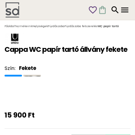
favorite_outline
shopping_bag
search
menu
Főoldal
Termékeink
Helyiségek
Fürdőszoba
Fürdőszoba felszerelés
WC papír tartó
Cappa WC papír tartó állvány fekete
Szín:
Fekete
15 900 Ft