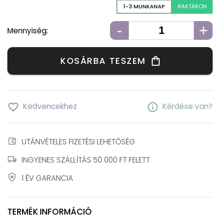
1-3 MUNKANAP
RAKTÁRON
-
+
Mennyiség:
KOSÁRBA TESZEM
shopping_bag
favorite_border
info
Kedvencekhez
Kérdése van?
account_balance_wallet
UTÁNVÉTELES FIZETÉSI LEHETŐSÉG
local_shipping
INGYENES SZÁLLÍTÁS 50 000 FT FELETT
local_police
1 ÉV GARANCIA
TERMÉK INFORMÁCIÓ