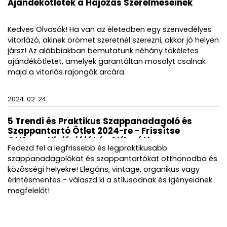
Ajándékötletek a Hajózás Szerelmeseinek
Kedves Olvasók! Ha van az életedben egy szenvedélyes
vitorlázó, akinek örömet szeretnél szerezni, akkor jó helyen
jársz! Az alábbiakban bemutatunk néhány tökéletes
ajándékötletet, amelyek garantáltan mosolyt csalnak
majd a vitorlás rajongók arcára.
2024. 02. 24.
5 Trendi és Praktikus Szappanadagoló és
Szappantartó Ötlet 2024-re - Frissítse
Otthona Higiéniáját és Stílusát!
Fedezd fel a legfrissebb és legpraktikusabb
szappanadagolókat és szappantartókat otthonodba és
közösségi helyekre! Elegáns, vintage, organikus vagy
érintésmentes - válaszd ki a stílusodnak és igényeidnek
megfelelőt!