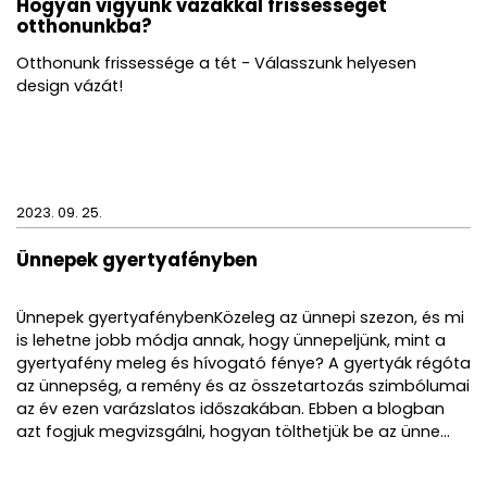
Hogyan vigyünk vázákkal frissességet
otthonunkba?
Otthonunk frissessége a tét - Válasszunk helyesen
design vázát!
2023. 09. 25.
Ünnepek gyertyafényben
Ünnepek gyertyafénybenKözeleg az ünnepi szezon, és mi
is lehetne jobb módja annak, hogy ünnepeljünk, mint a
gyertyafény meleg és hívogató fénye? A gyertyák régóta
az ünnepség, a remény és az összetartozás szimbólumai
az év ezen varázslatos időszakában. Ebben a blogban
azt fogjuk megvizsgálni, hogyan tölthetjük be az ünne...