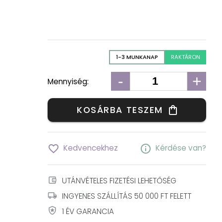
1-3 MUNKANAP
RAKTÁRON
-
+
Mennyiség:
KOSÁRBA TESZEM
shopping_bag
favorite_border
info
Kedvencekhez
Kérdése van?
account_balance_wallet
UTÁNVÉTELES FIZETÉSI LEHETŐSÉG
local_shipping
INGYENES SZÁLLÍTÁS 50 000 FT FELETT
local_police
1 ÉV GARANCIA