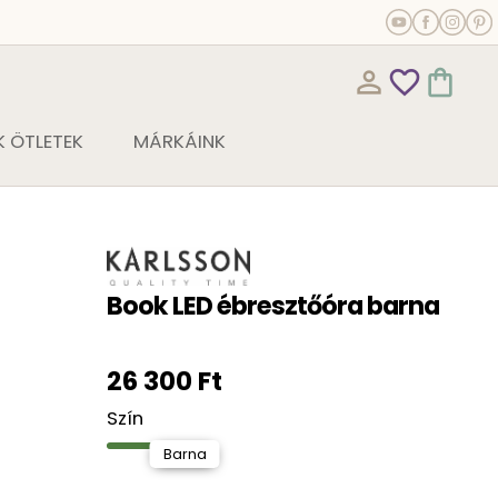
person_outline
favorite_outline
shopping_bag
 ÖTLETEK
MÁRKÁINK
Book LED ébresztőóra barna
26 300 Ft
Szín
Barna