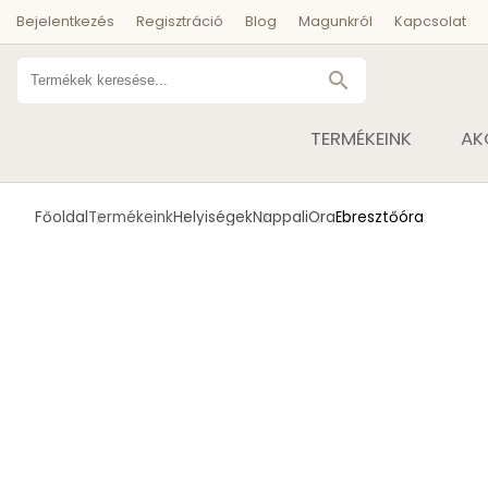
Bejelentkezés
Regisztráció
Blog
Magunkról
Kapcsolat
search
TERMÉKEINK
AK
Főoldal
Termékeink
Helyiségek
Nappali
Óra
Ébresztőóra