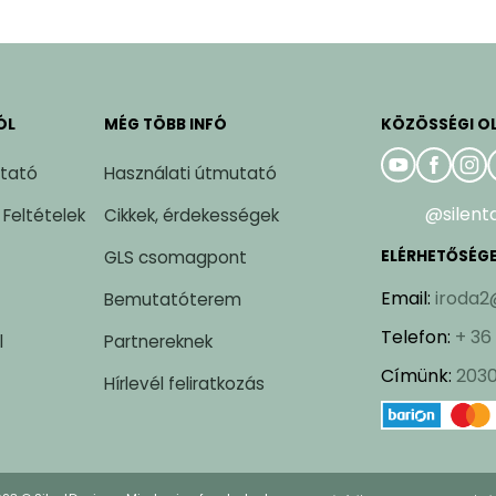
ÓL
MÉG TÖBB INFÓ
KÖZÖSSÉGI O
ztató
Használati útmutató
@silent
 Feltételek
Cikkek, érdekességek
GLS csomagpont
ELÉRHETŐSÉG
Email
:
iroda2
Bemutatóterem
Telefon
:
+ 36
l
Partnereknek
Címünk
:
2030
Hírlevél feliratkozás