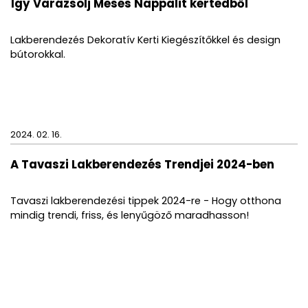
Így Varázsolj Mesés Nappalit kertedből
Lakberendezés Dekoratív Kerti Kiegészítőkkel és design
bútorokkal.
2024. 02. 16.
A Tavaszi Lakberendezés Trendjei 2024-ben
Tavaszi lakberendezési tippek 2024-re - Hogy otthona
mindig trendi, friss, és lenyűgöző maradhasson!