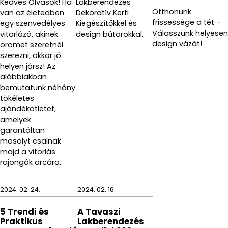
Kedves Olvasók! Ha
Lakberendezés
Otthonunk
van az életedben
Dekoratív Kerti
frissessége a tét -
egy szenvedélyes
Kiegészítőkkel és
Válasszunk helyesen
vitorlázó, akinek
design bútorokkal.
design vázát!
örömet szeretnél
szerezni, akkor jó
helyen jársz! Az
alábbiakban
bemutatunk néhány
tökéletes
ajándékötletet,
amelyek
garantáltan
mosolyt csalnak
majd a vitorlás
rajongók arcára.
2024. 02. 24.
2024. 02. 16.
5 Trendi és
A Tavaszi
Praktikus
Lakberendezés