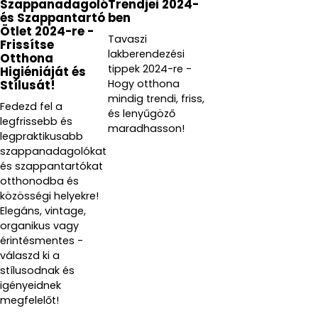
Szappanadagoló
Trendjei 2024-
és Szappantartó
ben
Ötlet 2024-re -
Tavaszi
Frissítse
lakberendezési
Otthona
tippek 2024-re -
Higiéniáját és
Hogy otthona
Stílusát!
mindig trendi, friss,
Fedezd fel a
és lenyűgöző
legfrissebb és
maradhasson!
legpraktikusabb
szappanadagolókat
és szappantartókat
otthonodba és
közösségi helyekre!
Elegáns, vintage,
organikus vagy
érintésmentes -
válaszd ki a
stílusodnak és
igényeidnek
megfelelőt!