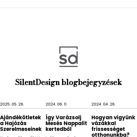
A BAGGY szennyestartó vizes lehet, de a víz nem
teszi tönkre anyagát, így néha akár a zsákot is
kimoshatjuk.
SilentDesign blogbejegyzések
2025. 05. 26.
2024. 06. 11.
2024. 04. 26.
Ajándékötletek
Így Varázsolj
Hogyan vigyünk
a Hajózás
Mesés Nappalit
vázákkal
Szerelmeseinek
kertedből
frissességet
otthonunkba?