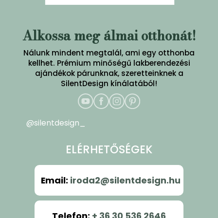
Alkossa meg álmai otthonát!
Nálunk mindent megtalál, ami egy otthonba
kellhet. Prémium minőségű lakberendezési
ajándékok párunknak, szeretteinknek a
SilentDesign kínálatából!
@silentdesign_
ELÉRHETŐSÉGEK
Email
:
iroda2@silentdesign.hu
Telefon
:
+ 36 30 536 2646