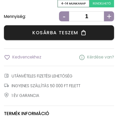
4-14 MUNKANAP
RENDELHETŐ
-
+
Mennyiség:
KOSÁRBA TESZEM
shopping_bag
favorite_border
info
Kedvencekhez
Kérdése van?
account_balance_wallet
UTÁNVÉTELES FIZETÉSI LEHETŐSÉG
local_shipping
INGYENES SZÁLLÍTÁS 50 000 FT FELETT
local_police
1 ÉV GARANCIA
TERMÉK INFORMÁCIÓ