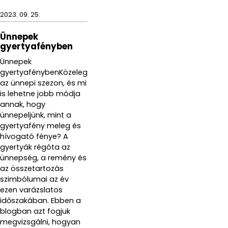
2023. 09. 25.
Ünnepek
gyertyafényben
Ünnepek
gyertyafénybenKözeleg
az ünnepi szezon, és mi
is lehetne jobb módja
annak, hogy
ünnepeljünk, mint a
gyertyafény meleg és
hívogató fénye? A
gyertyák régóta az
ünnepség, a remény és
az összetartozás
szimbólumai az év
ezen varázslatos
időszakában. Ebben a
blogban azt fogjuk
megvizsgálni, hogyan