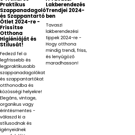
Praktikus
Lakberendezés
Szappanadagoló
Trendjei 2024-
és Szappantartó
ben
Ötlet 2024-re -
Tavaszi
Frissítse
lakberendezési
Otthona
tippek 2024-re -
Higiéniáját és
Hogy otthona
Stílusát!
mindig trendi, friss,
Fedezd fel a
és lenyűgöző
legfrissebb és
maradhasson!
legpraktikusabb
szappanadagolókat
és szappantartókat
otthonodba és
közösségi helyekre!
Elegáns, vintage,
organikus vagy
érintésmentes -
válaszd ki a
stílusodnak és
igényeidnek