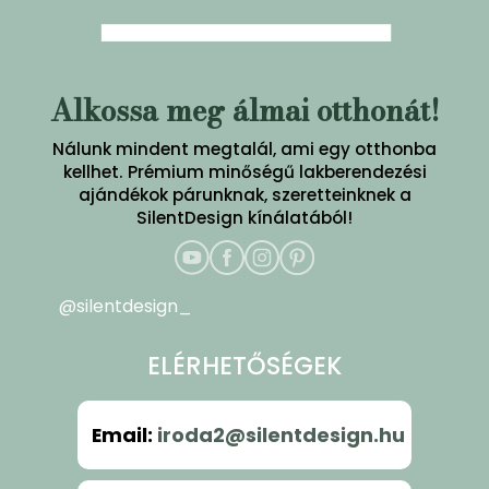
Alkossa meg álmai otthonát!
Nálunk mindent megtalál, ami egy otthonba
kellhet. Prémium minőségű lakberendezési
ajándékok párunknak, szeretteinknek a
SilentDesign kínálatából!
@silentdesign_
ELÉRHETŐSÉGEK
Email
:
iroda2@silentdesign.hu