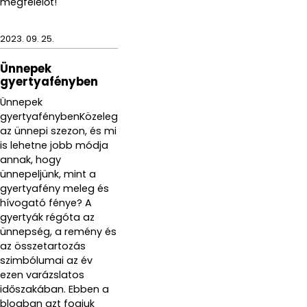
megfelelőt!
2023. 09. 25.
Ünnepek
gyertyafényben
Ünnepek
gyertyafénybenKözeleg
az ünnepi szezon, és mi
is lehetne jobb módja
annak, hogy
ünnepeljünk, mint a
gyertyafény meleg és
hívogató fénye? A
gyertyák régóta az
ünnepség, a remény és
az összetartozás
szimbólumai az év
ezen varázslatos
időszakában. Ebben a
blogban azt fogjuk