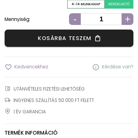
4-14 MUNKANAP
RENDELHETŐ
-
+
Mennyiség:
KOSÁRBA TESZEM
shopping_bag
favorite_border
info
Kedvencekhez
Kérdése van?
account_balance_wallet
UTÁNVÉTELES FIZETÉSI LEHETŐSÉG
local_shipping
INGYENES SZÁLLÍTÁS 50 000 FT FELETT
local_police
1 ÉV GARANCIA
TERMÉK INFORMÁCIÓ