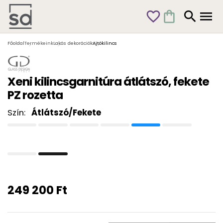
favorite_outline
shopping_bag
search
menu
Főoldal
Termékeink
Lakás dekorációk
Ajtókilincs
Xeni kilincsgarnitúra átlátszó, fekete
PZ rozetta
Szín:
Átlátszó/Fekete
249 200 Ft