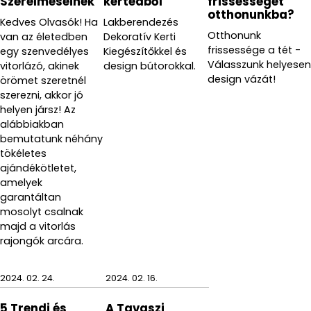
Szerelmeseinek
kertedből
frissességet
otthonunkba?
Kedves Olvasók! Ha
Lakberendezés
Otthonunk
van az életedben
Dekoratív Kerti
frissessége a tét -
egy szenvedélyes
Kiegészítőkkel és
Válasszunk helyesen
vitorlázó, akinek
design bútorokkal.
design vázát!
örömet szeretnél
szerezni, akkor jó
helyen jársz! Az
alábbiakban
bemutatunk néhány
tökéletes
ajándékötletet,
amelyek
garantáltan
mosolyt csalnak
majd a vitorlás
rajongók arcára.
2024. 02. 24.
2024. 02. 16.
5 Trendi és
A Tavaszi