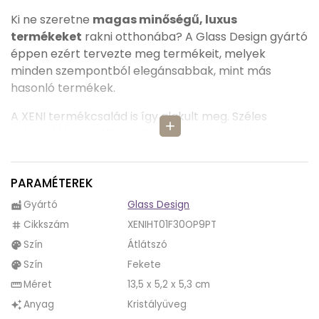
Ki ne szeretne
magas minőségű, luxus
termékeket
rakni otthonába? A Glass Design gyártó
éppen ezért tervezte meg termékeit, melyek
minden szempontból elegánsabbak, mint más
hasonló termékek.
A XENI termékcsalád is így alakult meg. Széles
add
választékban találunk kilincsgarnitúrákat benne,
melyek mindegyike egy kicsit eltér, de mégis
összeillőek, ha esetleg sokszínűbbé tennénk
PARAMÉTEREK
lakásunk és nem csak egy félét választanánk.
Gyártó
Glass Design
factory
A XENI kilincsgarnitúrák, ahogy nevük is mutatják,
Cikkszám
XENIHT01F30OP9PT
tag
minden darabot tartalmaznak, melyek kellenek
Szín
Átlátszó
palette
a felszerelésükhöz.
Szín
Fekete
palette
Széles választékát az adja a XENI termékcsaládnak,
Méret
13,5 x 5,2 x 5,3 cm
straighten
hogy
többféle kivitelben és szín kombinációban
Anyag
Kristályüveg
auto_awesome
is kaphatóak
.