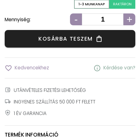
1-3 MUNKANAP
RAKTÁRON
-
+
Mennyiség:
KOSÁRBA TESZEM
shopping_bag
favorite_border
info
Kedvencekhez
Kérdése van?
account_balance_wallet
UTÁNVÉTELES FIZETÉSI LEHETŐSÉG
local_shipping
INGYENES SZÁLLÍTÁS 50 000 FT FELETT
local_police
1 ÉV GARANCIA
TERMÉK INFORMÁCIÓ