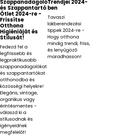
Szappanadagoló
Trendjei 2024-
és Szappantartó
ben
Ötlet 2024-re -
Tavaszi
Frissítse
lakberendezési
Otthona
tippek 2024-re -
Higiéniáját és
Hogy otthona
Stílusát!
mindig trendi, friss,
Fedezd fel a
és lenyűgöző
legfrissebb és
maradhasson!
legpraktikusabb
szappanadagolókat
és szappantartókat
otthonodba és
közösségi helyekre!
Elegáns, vintage,
organikus vagy
érintésmentes -
válaszd ki a
stílusodnak és
igényeidnek
megfelelőt!