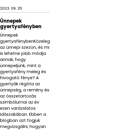
2023. 09. 25.
Ünnepek
gyertyafényben
Ünnepek
gyertyafénybenKözeleg
az ünnepi szezon, és mi
is lehetne jobb módja
annak, hogy
ünnepeljünk, mint a
gyertyafény meleg és
hívogató fénye? A
gyertyák régóta az
ünnepség, a remény és
az összetartozás
szimbólumai az év
ezen varázslatos
időszakában. Ebben a
blogban azt fogjuk
megvizsgálni, hogyan