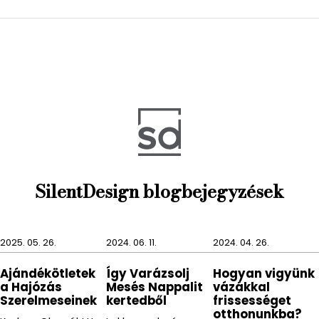
gyártó által kínált TRIGG asztali változatával is.
A csomagolás tartalmazza a rögzítéshez szükséges
kiegészítőket.
Szett tartalma: 2 db
SilentDesign blogbejegyzések
2025. 05. 26.
2024. 06. 11.
2024. 04. 26.
Ajándékötletek
Így Varázsolj
Hogyan vigyünk
a Hajózás
Mesés Nappalit
vázákkal
Szerelmeseinek
kertedből
frissességet
otthonunkba?