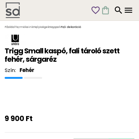
favorite_outline
shopping_bag
search
menu
Főoldal
Termékeink
Helyiségek
Nappali
Fali dekoráció
Trigg Small kaspó, fali tároló szett
fehér, sárgaréz
Szín:
Fehér
9 900 Ft