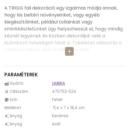
A TRIGG fali dekoráció egy izgalmas módja annak,
hogy kis beltéri növényeinket, vagy egyéb
kiegészítőinket, például tollainkat vagy
sminkkészletünket úgy helyezhessük el, hogy mindig
kéznél legyenek és közben dekoráljuk vele a
különböző helyiségek falait is. Tökéletes választás a
rendszerezésre, akár irodánkba, akár
add
fürdőszobánkba, de a lakásunk más részére is.
A TRIGG tartó modern, geometrikus alakjával
PARAMÉTEREK
feldobja az egyszerű, festett falakat. Ha több tárolót
helyezünk egymás mellé, egész kompozíciót
Gyártó
UMBRA
factory
hozhatunk létre például a beltéri pozsgás
Cikkszám
470753-524
tag
növényekkel vagy egyéb kiegészítőkkel.
Szín
Fehér
palette
A kerámia tartót elegánsan fogja körül a fém
Méret
11,4 x 7 x 18,4 cm
straighten
akasztó.
Anyag
Kerámia
auto_awesome
Anyag
Acél
auto_awesome
A TRIGG fali dekorációt kiegészítheti az Umbra