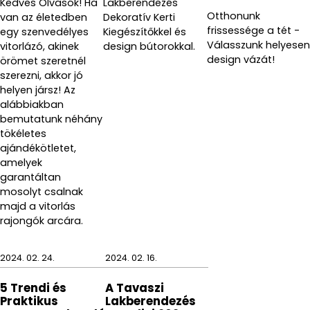
Kedves Olvasók! Ha
Lakberendezés
Otthonunk
van az életedben
Dekoratív Kerti
frissessége a tét -
egy szenvedélyes
Kiegészítőkkel és
Válasszunk helyesen
vitorlázó, akinek
design bútorokkal.
design vázát!
örömet szeretnél
szerezni, akkor jó
helyen jársz! Az
alábbiakban
bemutatunk néhány
tökéletes
ajándékötletet,
amelyek
garantáltan
mosolyt csalnak
majd a vitorlás
rajongók arcára.
2024. 02. 24.
2024. 02. 16.
5 Trendi és
A Tavaszi
Praktikus
Lakberendezés