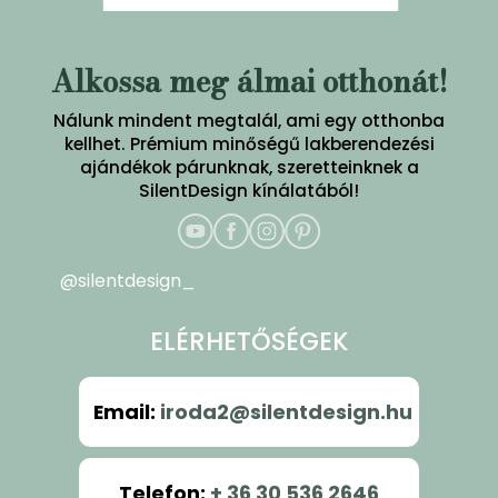
Alkossa meg álmai otthonát!
Nálunk mindent megtalál, ami egy otthonba
kellhet. Prémium minőségű lakberendezési
ajándékok párunknak, szeretteinknek a
SilentDesign kínálatából!
@silentdesign_
ELÉRHETŐSÉGEK
Email
:
iroda2@silentdesign.hu
Telefon
:
+ 36 30 536 2646