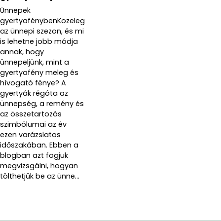
Ünnepek
gyertyafénybenKözeleg
az ünnepi szezon, és mi
is lehetne jobb módja
annak, hogy
ünnepeljünk, mint a
gyertyafény meleg és
hívogató fénye? A
gyertyák régóta az
ünnepség, a remény és
az összetartozás
szimbólumai az év
ezen varázslatos
időszakában. Ebben a
blogban azt fogjuk
megvizsgálni, hogyan
tölthetjük be az ünne...