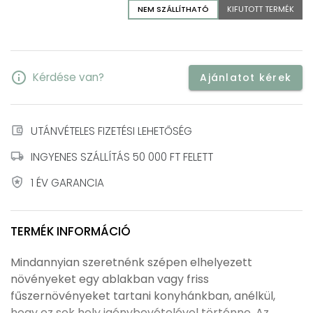
NEM SZÁLLÍTHATÓ
KIFUTOTT TERMÉK
info
Kérdése van?
Ajánlatot kérek
account_balance_wallet
UTÁNVÉTELES FIZETÉSI LEHETŐSÉG
local_shipping
INGYENES SZÁLLÍTÁS 50 000 FT FELETT
local_police
1 ÉV GARANCIA
TERMÉK INFORMÁCIÓ
Mindannyian szeretnénk szépen elhelyezett
növényeket egy ablakban vagy friss
fűszernövényeket tartani konyhánkban, anélkül,
hogy ez sok hely igénybevételével történne. Az