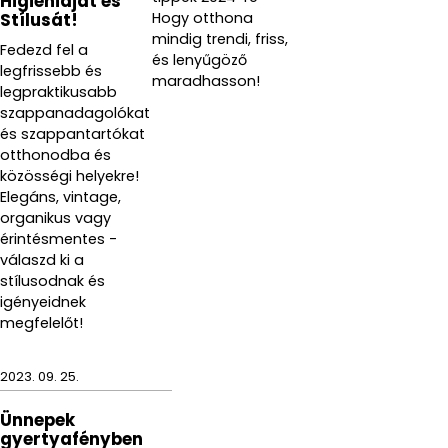
Higiéniáját és
Hogy otthona
Stílusát!
mindig trendi, friss,
Fedezd fel a
és lenyűgöző
legfrissebb és
maradhasson!
legpraktikusabb
szappanadagolókat
és szappantartókat
otthonodba és
közösségi helyekre!
Elegáns, vintage,
organikus vagy
érintésmentes -
válaszd ki a
stílusodnak és
igényeidnek
megfelelőt!
2023. 09. 25.
Ünnepek
gyertyafényben