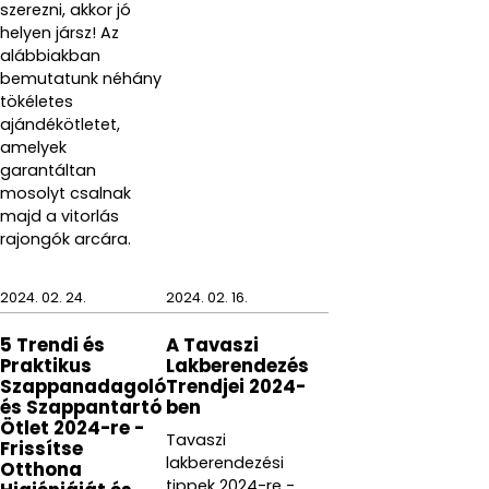
szerezni, akkor jó
helyen jársz! Az
alábbiakban
bemutatunk néhány
tökéletes
ajándékötletet,
amelyek
garantáltan
mosolyt csalnak
majd a vitorlás
rajongók arcára.
2024. 02. 24.
2024. 02. 16.
5 Trendi és
A Tavaszi
Praktikus
Lakberendezés
Szappanadagoló
Trendjei 2024-
és Szappantartó
ben
Ötlet 2024-re -
Tavaszi
Frissítse
lakberendezési
Otthona
tippek 2024-re -