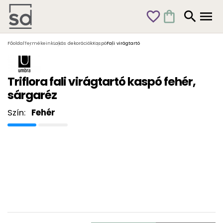
favorite_outline
shopping_bag
search
menu
Főoldal
Termékeink
Lakás dekorációk
Kaspó
Fali virágtartó
Triflora fali virágtartó kaspó fehér,
sárgaréz
Szín:
Fehér