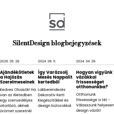
tartásához.
Anyag: acél
Szín: fehér/sárgaréz
Méret: 63,2 x 14,6 x 106,7 cm
SilentDesign blogbejegyzések
Cikkszám: 1011748-524
Gyártó: Umbra
2025. 05. 26.
2024. 06. 11.
2024. 04. 26.
Ajándékötletek
Így Varázsolj
Hogyan vigyünk
a Hajózás
Mesés Nappalit
vázákkal
Szerelmeseinek
kertedből
frissességet
otthonunkba?
Kedves Olvasók! Ha
Lakberendezés
Otthonunk
van az életedben
Dekoratív Kerti
frissessége a tét -
egy szenvedélyes
Kiegészítőkkel és
Válasszunk helyesen
vitorlázó, akinek
design bútorokkal.
design vázát!
örömet szeretnél