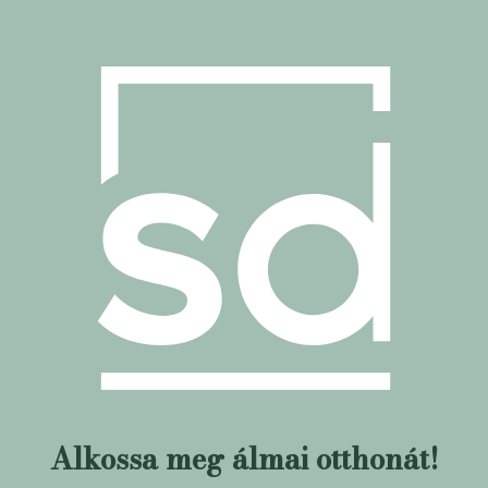
Alkossa meg álmai otthonát!