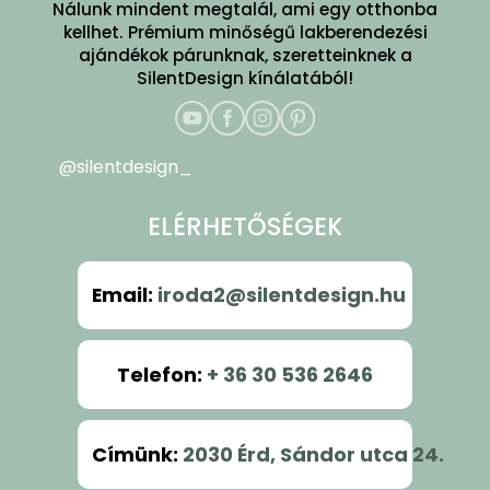
Nálunk mindent megtalál, ami egy otthonba
kellhet. Prémium minőségű lakberendezési
ajándékok párunknak, szeretteinknek a
SilentDesign kínálatából!
@silentdesign_
ELÉRHETŐSÉGEK
Email
:
iroda2@silentdesign.hu
Telefon
:
+ 36 30 536 2646
Címünk
:
2030 Érd, Sándor utca 24.