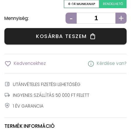
4-14 MUNKANAP
RENDELHETŐ
-
+
Mennyiség:
KOSÁRBA TESZEM
shopping_bag
favorite_border
info
Kedvencekhez
Kérdése van?
account_balance_wallet
UTÁNVÉTELES FIZETÉSI LEHETŐSÉG
local_shipping
INGYENES SZÁLLÍTÁS 50 000 FT FELETT
local_police
1 ÉV GARANCIA
TERMÉK INFORMÁCIÓ