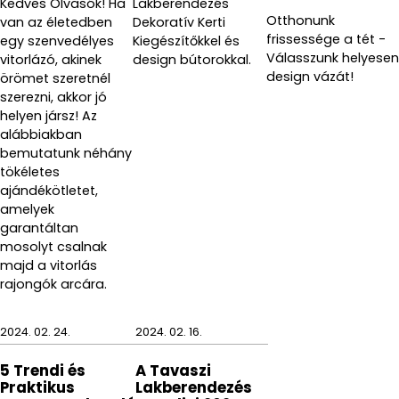
Kedves Olvasók! Ha
Lakberendezés
Otthonunk
van az életedben
Dekoratív Kerti
frissessége a tét -
egy szenvedélyes
Kiegészítőkkel és
Válasszunk helyesen
vitorlázó, akinek
design bútorokkal.
design vázát!
örömet szeretnél
szerezni, akkor jó
helyen jársz! Az
alábbiakban
bemutatunk néhány
tökéletes
ajándékötletet,
amelyek
garantáltan
mosolyt csalnak
majd a vitorlás
rajongók arcára.
2024. 02. 24.
2024. 02. 16.
5 Trendi és
A Tavaszi
Praktikus
Lakberendezés