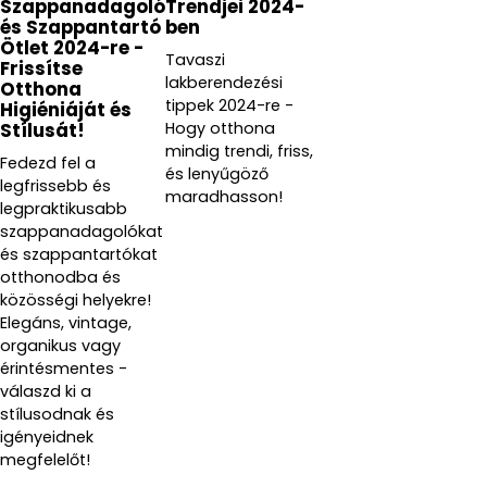
Szappanadagoló
Trendjei 2024-
és Szappantartó
ben
Ötlet 2024-re -
Tavaszi
Frissítse
lakberendezési
Otthona
tippek 2024-re -
Higiéniáját és
Hogy otthona
Stílusát!
mindig trendi, friss,
Fedezd fel a
és lenyűgöző
legfrissebb és
maradhasson!
legpraktikusabb
szappanadagolókat
és szappantartókat
otthonodba és
közösségi helyekre!
Elegáns, vintage,
organikus vagy
érintésmentes -
válaszd ki a
stílusodnak és
igényeidnek
megfelelőt!