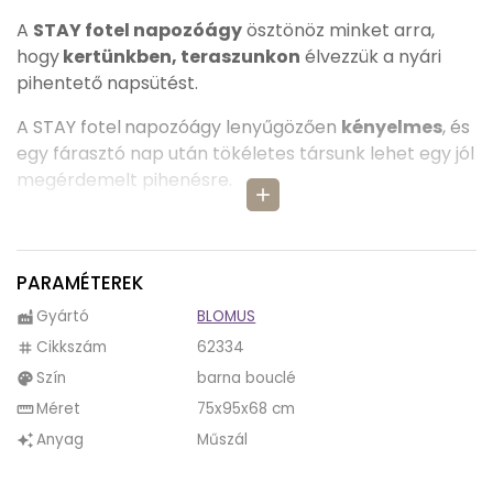
A
STAY fotel napozóágy
ösztönöz minket arra,
hogy
kertünkben, teraszunkon
élvezzük a nyári
pihentető napsütést.
A STAY fotel
napozóágy lenyűgözően
kényelmes
, és
egy fárasztó nap után tökéletes társunk lehet egy jól
megérdemelt pihenésre.
add
A Blomus vízlepergető anyagból készítette a STAY
napozóágyat, így nem kell aggódnunk, hogy
borúsabb időben kint hagyjuk a kertben vagy
PARAMÉTEREK
teraszunkon, hiszen
az garantáltan nem fog
Gyártó
BLOMUS
factory
átázni.
Cikkszám
62334
tag
Köszönhetően a STAY napozóágy
könnyű súlyának,
Szín
barna bouclé
palette
azt bármikor kedvünkre arrébb vihetjük,
ezzel
Méret
75x95x68 cm
straighten
biztosítva, hogy egy nyári délutánon egész végig
Anyag
Műszál
auto_awesome
ránk süthessen a Nap.