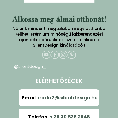
Alkossa meg álmai otthonát!
Nálunk mindent megtalál, ami egy otthonba
kellhet. Prémium minőségű lakberendezési
ajándékok párunknak, szeretteinknek a
SilentDesign kínálatából!
@silentdesign_
ELÉRHETŐSÉGEK
Email
:
iroda2@silentdesign.hu
Telefon
:
+ 36 30 536 2646