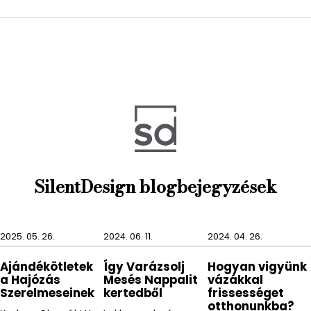
A STAY fotel napozóágy elérhető több színben, így
garantáltan minden teraszra és kerti környezetbe
találunk megfelelőt.
SilentDesign blogbejegyzések
2025. 05. 26.
2024. 06. 11.
2024. 04. 26.
Ajándékötletek
Így Varázsolj
Hogyan vigyünk
a Hajózás
Mesés Nappalit
vázákkal
Szerelmeseinek
kertedből
frissességet
otthonunkba?