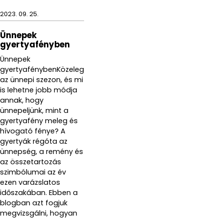
2023. 09. 25.
Ünnepek
gyertyafényben
Ünnepek
gyertyafénybenKözeleg
az ünnepi szezon, és mi
is lehetne jobb módja
annak, hogy
ünnepeljünk, mint a
gyertyafény meleg és
hívogató fénye? A
gyertyák régóta az
ünnepség, a remény és
az összetartozás
szimbólumai az év
ezen varázslatos
időszakában. Ebben a
blogban azt fogjuk
megvizsgálni, hogyan