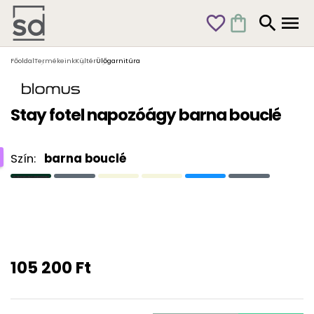
favorite_outline
shopping_bag
search
menu
Főoldal
Termékeink
Kültér
Ülőgarnitúra
Stay fotel napozóágy barna bouclé
Szín:
barna bouclé
105 200 Ft