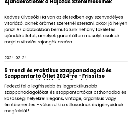
Ajándékötletek a Hajózás Szerelmeseinek
Kedves Olvasók! Ha van az életedben egy szenvedélyes
vitorlázó, akinek örömet szeretnél szerezni, akkor jó helyen
jársz! Az alábbiakban bemutatunk néhány tökéletes
ajándékötletet, amelyek garantáltan mosolyt csalnak
majd a vitorlás rajongók arcára.
2024. 02. 24.
5 Trendi és Praktikus Szappanadagoló és
Szappantartó Ötlet 2024-re - Frissítse
Otthona Higiéniáját és Stílusát!
Fedezd fel a legfrissebb és legpraktikusabb
szappanadagolókat és szappantartókat otthonodba és
közösségi helyekre! Elegáns, vintage, organikus vagy
érintésmentes - válaszd ki a stílusodnak és igényeidnek
megfelelőt!