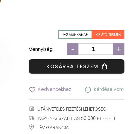
1-3 MUNKANAP
KIFUTÓ TERMÉK
-
+
Mennyiség:
KOSÁRBA TESZEM
shopping_bag
favorite_border
info
Kedvencekhez
Kérdése van?
account_balance_wallet
UTÁNVÉTELES FIZETÉSI LEHETŐSÉG
local_shipping
INGYENES SZÁLLÍTÁS 50 000 FT FELETT
local_police
1 ÉV GARANCIA