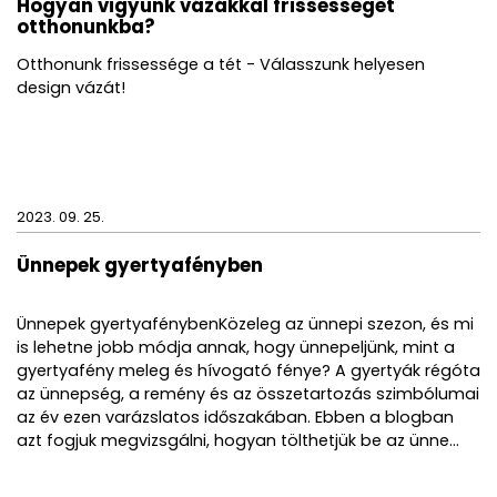
Hogyan vigyünk vázákkal frissességet
otthonunkba?
Otthonunk frissessége a tét - Válasszunk helyesen
design vázát!
2023. 09. 25.
Ünnepek gyertyafényben
Ünnepek gyertyafénybenKözeleg az ünnepi szezon, és mi
is lehetne jobb módja annak, hogy ünnepeljünk, mint a
gyertyafény meleg és hívogató fénye? A gyertyák régóta
az ünnepség, a remény és az összetartozás szimbólumai
az év ezen varázslatos időszakában. Ebben a blogban
azt fogjuk megvizsgálni, hogyan tölthetjük be az ünne...