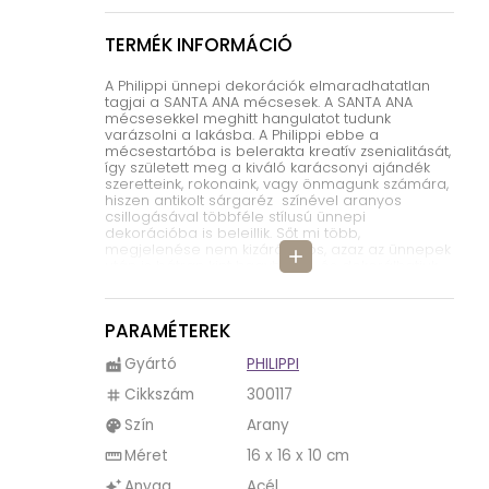
TERMÉK INFORMÁCIÓ
A Philippi ünnepi dekorációk elmaradhatatlan
tagjai a SANTA ANA mécsesek. A SANTA ANA
mécsesekkel meghitt hangulatot tudunk
varázsolni a lakásba. A Philippi ebbe a
mécsestartóba is belerakta kreatív zsenialitását,
így született meg a kiváló karácsonyi ajándék
szeretteink, rokonaink, vagy önmagunk számára,
hiszen antikolt sárgaréz színével aranyos
csillogásával többféle stílusú ünnepi
dekorációba is beleillik. Sőt mi több,
megjelenése nem kizárólagos, azaz az ünnepek
add
után is bátran kint hagyhatjuk, és dekorálhatjuk
vele otthonunk bármely részét!
A SANTA ANA mécseseket a finom muffin
PARAMÉTEREK
sütemények legyezőszerű csomagoló papírja
ihlette. 3 féle méretben érhetőek el, ezek az
igazán szemet gyönyörködtető teamécsesek.
Gyártó
PHILIPPI
factory
Egymás melelt csodásan mutatnak a csillogó-
Cikkszám
300117
villogó mécsesek.
tag
Szín
Arany
A karácsony a legtöbb ember számára az év
palette
legfontosabb időszaka, a család összejön, és az
Méret
16 x 16 x 10 cm
straighten
együttlét a legfontosabb, az ünnepi asztalról
nem híányozhat a mécses sem, ezért az ünnepi
Anyag
Acél
auto_awesome