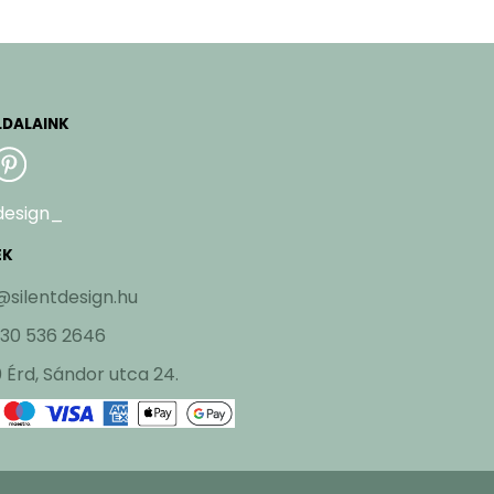
LDALAINK
design_
EK
@silentdesign.hu
 30 536 2646
 Érd, Sándor utca 24.