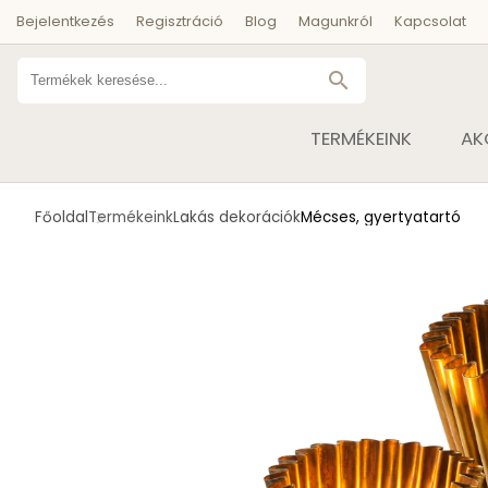
Bejelentkezés
Regisztráció
Blog
Magunkról
Kapcsolat
search
TERMÉKEINK
AK
Főoldal
Termékeink
Lakás dekorációk
Mécses, gyertyatartó