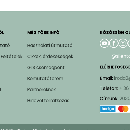
ÓL
MÉG TÖBB INFÓ
KÖZÖSSÉGI O
ztató
Használati útmutató
@silent
 Feltételek
Cikkek, érdekességek
GLS csomagpont
ELÉRHETŐSÉG
Email
:
iroda2
Bemutatóterem
Telefon
:
+ 36
l
Partnereknek
Címünk
:
2030
Hírlevél feliratkozás