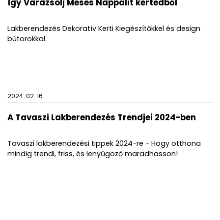
Így Varázsolj Mesés Nappalit kertedből
Lakberendezés Dekoratív Kerti Kiegészítőkkel és design
bútorokkal.
2024. 02. 16.
A Tavaszi Lakberendezés Trendjei 2024-ben
Tavaszi lakberendezési tippek 2024-re - Hogy otthona
mindig trendi, friss, és lenyűgöző maradhasson!