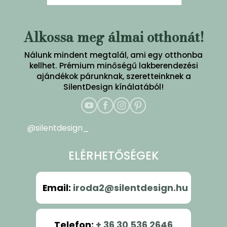
Alkossa meg álmai otthonát!
Nálunk mindent megtalál, ami egy otthonba
kellhet. Prémium minőségű lakberendezési
ajándékok párunknak, szeretteinknek a
SilentDesign kínálatából!
@silentdesign_
ELÉRHETŐSÉGEK
Email
:
iroda2@silentdesign.hu
Telefon
:
+ 36 30 536 2646