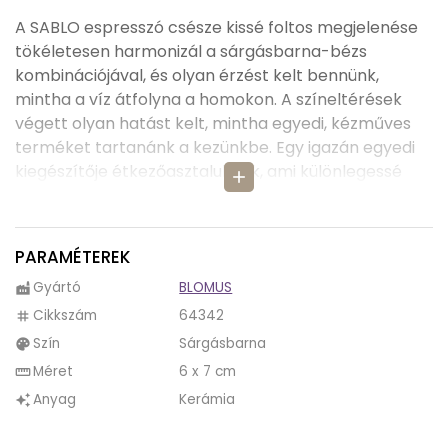
A SABLO espresszó csésze kissé foltos megjelenése
tökéletesen harmonizál a sárgásbarna-bézs
kombinációjával, és olyan érzést kelt bennünk,
mintha a víz átfolyna a homokon. A színeltérések
végett olyan hatást kelt, mintha egyedi, kézműves
terméket tartanánk a kezünkbe. Egy igazán egyedi
kiegészítője étkezőasztaluknak, ami különlegessé
add
varázsolja a kávézás élményét.
A SABLO kerámia oldalsó eleme színes agyag, kvarc,
PARAMÉTEREK
ásványi anyagok és oxidok egyedi keverékéből áll.
Gyártó
BLOMUS
factory
Válogasson a SABLO család többi kiegészítőjéből is,
Cikkszám
64342
tag
hogy teljes legyen a készlet, kombinálja a színeket is
Szín
Sárgásbarna
palette
bátran. Extravagáns teritéket minden asztalra
ajánlunk.
Méret
6 x 7 cm
straighten
Anyag
Kerámia
auto_awesome
Mosogatógépben és mikrohullámú sütőben is
biztonságosan használható.