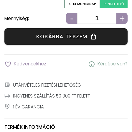
4-14 MUNKANAP
RENDELHETŐ
-
+
Mennyiség:
KOSÁRBA TESZEM
shopping_bag
favorite_border
info
Kedvencekhez
Kérdése van?
account_balance_wallet
UTÁNVÉTELES FIZETÉSI LEHETŐSÉG
local_shipping
INGYENES SZÁLLÍTÁS 50 000 FT FELETT
local_police
1 ÉV GARANCIA
TERMÉK INFORMÁCIÓ