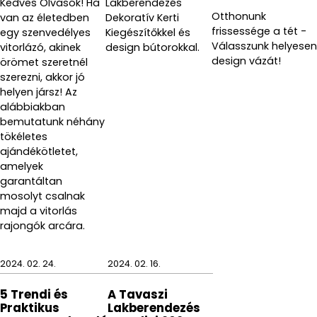
Kedves Olvasók! Ha
Lakberendezés
Otthonunk
van az életedben
Dekoratív Kerti
frissessége a tét -
egy szenvedélyes
Kiegészítőkkel és
Válasszunk helyesen
vitorlázó, akinek
design bútorokkal.
design vázát!
örömet szeretnél
szerezni, akkor jó
helyen jársz! Az
alábbiakban
bemutatunk néhány
tökéletes
ajándékötletet,
amelyek
garantáltan
mosolyt csalnak
majd a vitorlás
rajongók arcára.
2024. 02. 24.
2024. 02. 16.
5 Trendi és
A Tavaszi
Praktikus
Lakberendezés