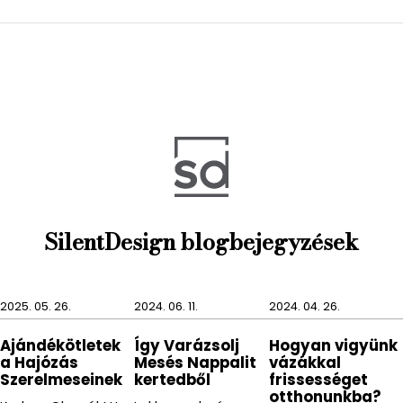
A német BLOMUS gyártó luxus lakberendezési
tárgyai magas minőséget képviselnek mind az
anyagválasztásban, mind pedig a letisztult
vonalvezetésben és elegáns formavilágában,
kompromisszum nélkül. A német termékeknél a
funkció és design harmóniát alkot.
Paraméterek: átmérő 5,5 cm - 0,7 ml
SilentDesign blogbejegyzések
2025. 05. 26.
2024. 06. 11.
2024. 04. 26.
Ajándékötletek
Így Varázsolj
Hogyan vigyünk
a Hajózás
Mesés Nappalit
vázákkal
Szerelmeseinek
kertedből
frissességet
otthonunkba?