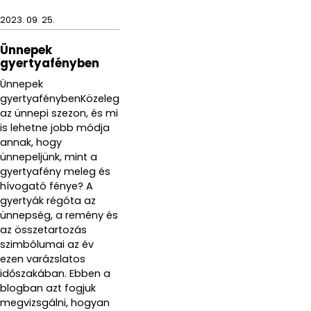
2023. 09. 25.
Ünnepek
gyertyafényben
Ünnepek
gyertyafénybenKözeleg
az ünnepi szezon, és mi
is lehetne jobb módja
annak, hogy
ünnepeljünk, mint a
gyertyafény meleg és
hívogató fénye? A
gyertyák régóta az
ünnepség, a remény és
az összetartozás
szimbólumai az év
ezen varázslatos
időszakában. Ebben a
blogban azt fogjuk
megvizsgálni, hogyan