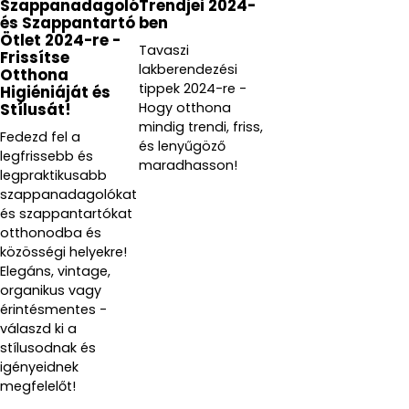
Szappanadagoló
Trendjei 2024-
és Szappantartó
ben
Ötlet 2024-re -
Tavaszi
Frissítse
lakberendezési
Otthona
tippek 2024-re -
Higiéniáját és
Hogy otthona
Stílusát!
mindig trendi, friss,
Fedezd fel a
és lenyűgöző
legfrissebb és
maradhasson!
legpraktikusabb
szappanadagolókat
és szappantartókat
otthonodba és
közösségi helyekre!
Elegáns, vintage,
organikus vagy
érintésmentes -
válaszd ki a
stílusodnak és
igényeidnek
megfelelőt!