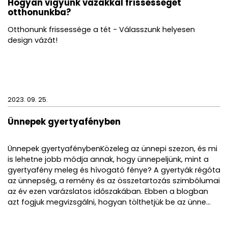
Hogyan vigyünk vázákkal frissességet
otthonunkba?
Otthonunk frissessége a tét - Válasszunk helyesen
design vázát!
2023. 09. 25.
Ünnepek gyertyafényben
Ünnepek gyertyafénybenKözeleg az ünnepi szezon, és mi
is lehetne jobb módja annak, hogy ünnepeljünk, mint a
gyertyafény meleg és hívogató fénye? A gyertyák régóta
az ünnepség, a remény és az összetartozás szimbólumai
az év ezen varázslatos időszakában. Ebben a blogban
azt fogjuk megvizsgálni, hogyan tölthetjük be az ünne...