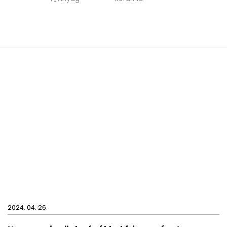
hiszen moshatóak mosogatógépben és
melegíthetőek mikrohullámú sütőben.
Űrtartalom: 2,8 dl
2024. 04. 26.