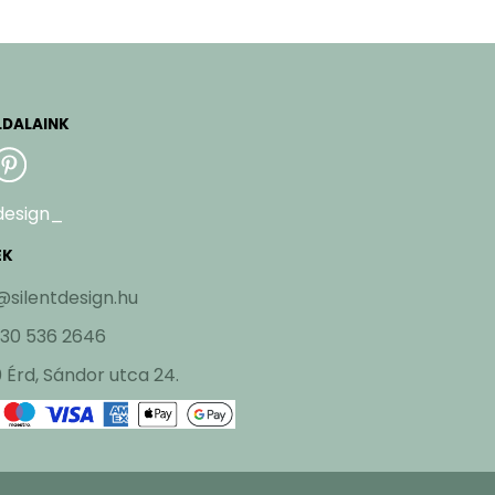
LDALAINK
design_
EK
@silentdesign.hu
 30 536 2646
 Érd, Sándor utca 24.