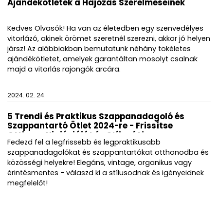
Ajándékötletek a Hajózás Szerelmeseinek
Kedves Olvasók! Ha van az életedben egy szenvedélyes
vitorlázó, akinek örömet szeretnél szerezni, akkor jó helyen
jársz! Az alábbiakban bemutatunk néhány tökéletes
ajándékötletet, amelyek garantáltan mosolyt csalnak
majd a vitorlás rajongók arcára.
2024. 02. 24.
5 Trendi és Praktikus Szappanadagoló és
Szappantartó Ötlet 2024-re - Frissítse
Otthona Higiéniáját és Stílusát!
Fedezd fel a legfrissebb és legpraktikusabb
szappanadagolókat és szappantartókat otthonodba és
közösségi helyekre! Elegáns, vintage, organikus vagy
érintésmentes - válaszd ki a stílusodnak és igényeidnek
megfelelőt!