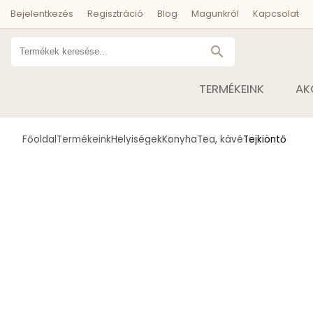
Bejelentkezés
Regisztráció
Blog
Magunkról
Kapcsolat
search
TERMÉKEINK
AK
Főoldal
Termékeink
Helyiségek
Konyha
Tea, kávé
Tejkiöntő