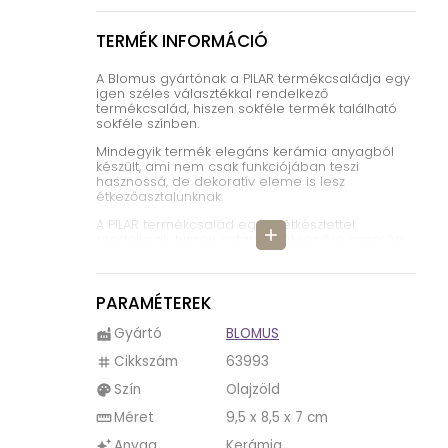
TERMÉK INFORMÁCIÓ
A Blomus gyártónak a PILAR termékcsaládja egy
igen széles választékkal rendelkező
termékcsalád, hiszen sokféle termék található
sokféle színben.
Mindegyik termék elegáns kerámia anyagból
készült, ami nem csak funkciójában teszi
hasznossá, de dekoratív eleme is lesz
étkezőasztalunknak.
A PILAR termékcsalád egész étkészlettel
add
rendelkezik, hiszen kistányértól kezdve kancsón
keresztül mindenféle terméket találunk, amiket
hasznosíthatunk tálalásnál, étkezésnél.
A képen látható termék egy tejkiöntő, amivel
PARAMÉTEREK
akár igazán elegánsan is fel tudjuk szolgálni a
tejet a kávéhoz.
Gyártó
BLOMUS
factory
A PILAR széles választéka nem csak a termékek
Cikkszám
63993
tag
fajtáiból ered, hanem színskáláján is, hiszen
négy különböző színben kaphatóak. A színeket
Szín
Olajzöld
palette
akár variálhatjuk is egymással egy terméken
belül vagy termékek között is.
Méret
9,5 x 8,5 x 7 cm
straighten
Használatuk egyszerű a PILAR termékeknek,
Anyag
Kerámia
auto_awesome