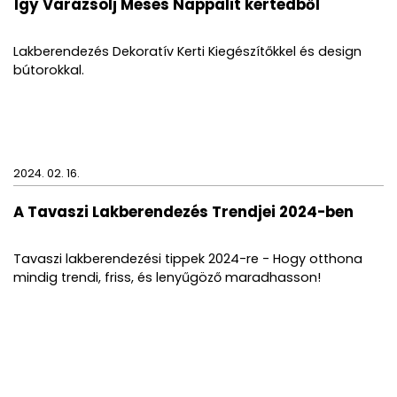
Így Varázsolj Mesés Nappalit kertedből
Lakberendezés Dekoratív Kerti Kiegészítőkkel és design
bútorokkal.
2024. 02. 16.
A Tavaszi Lakberendezés Trendjei 2024-ben
Tavaszi lakberendezési tippek 2024-re - Hogy otthona
mindig trendi, friss, és lenyűgöző maradhasson!