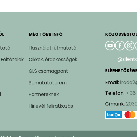
ÓL
MÉG TÖBB INFÓ
KÖZÖSSÉGI O
ztató
Használati útmutató
@silent
 Feltételek
Cikkek, érdekességek
GLS csomagpont
ELÉRHETŐSÉG
Email
:
iroda2
Bemutatóterem
Telefon
:
+ 36
l
Partnereknek
Címünk
:
2030
Hírlevél feliratkozás