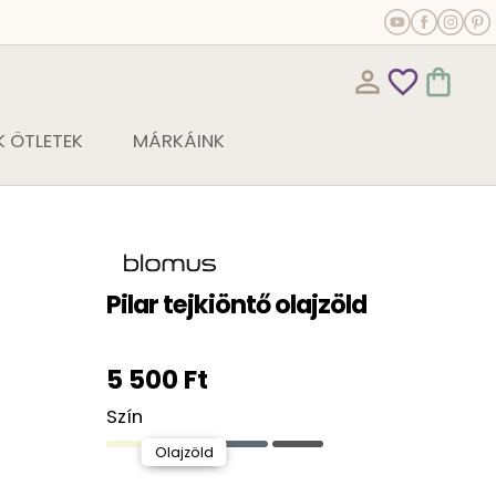
person_outline
favorite_outline
shopping_bag
 ÖTLETEK
MÁRKÁINK
Pilar tejkiöntő olajzöld
5 500 Ft
Szín
Olajzöld