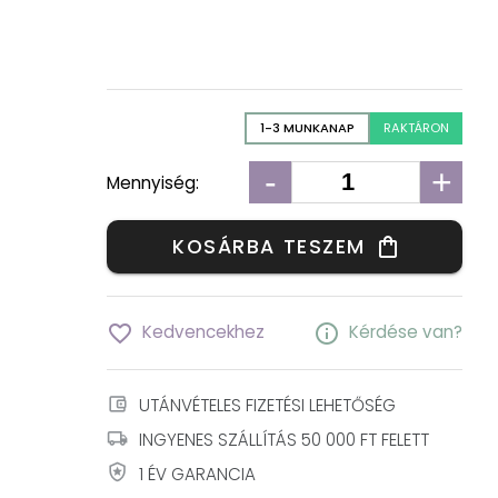
1-3 MUNKANAP
RAKTÁRON
-
+
Mennyiség:
KOSÁRBA TESZEM
shopping_bag
favorite_border
info
Kedvencekhez
Kérdése van?
account_balance_wallet
UTÁNVÉTELES FIZETÉSI LEHETŐSÉG
local_shipping
INGYENES SZÁLLÍTÁS 50 000 FT FELETT
local_police
1 ÉV GARANCIA