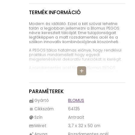
TERMÉK INFORMÁCIÓ
Modern és időtálló. Ezzel a két szóval lehetne
talán a legjobban jellemezni a Blomus PEGOS
névre keresztelt tálcáját. Eme tulajdonságait
legfőképpen a matt rozsdamentes acél és a
szilikon innovatív kombinációjának köszönheti.
A PEGOS tálca hatalmas előnye, hogy rendkívül
praktikus mindamellett hogy egyedi
megjelenésével dekoratív funkciókat is kielégít.
A rozsdamentes acél fogó a Blomus PEGOS
add
tálcáján mindig stabil fogást fog biztosítani a
tálcának, nem kell aggódnunk, hogy elejthetjük
azt, továbbá nyugodtan érheti víz is, a Blomus
tálcájának garantáltan nem esik bántódása.
PARAMÉTEREK
A PEGOS tálca középső része szilikonból készült,
mely dekoratív megjelenése mellett
Gyártó
BLOMUS
factory
csúszásmentes felületet biztosít edényeink,
evőeszközeink számára, így könnyedebbé téve
Cikkszám
64135
tag
a tálalást.
Szín
Antracit
palette
Méret
3,7 x 32 x 50 cm
straighten
Anyag
Rozsdamentes acél
auto_awesome