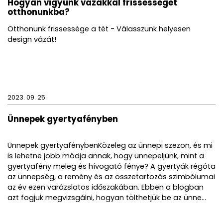
Hogyan vigyünk vázákkal frissességet
otthonunkba?
Otthonunk frissessége a tét - Válasszunk helyesen
design vázát!
2023. 09. 25.
Ünnepek gyertyafényben
Ünnepek gyertyafénybenKözeleg az ünnepi szezon, és mi
is lehetne jobb módja annak, hogy ünnepeljünk, mint a
gyertyafény meleg és hívogató fénye? A gyertyák régóta
az ünnepség, a remény és az összetartozás szimbólumai
az év ezen varázslatos időszakában. Ebben a blogban
azt fogjuk megvizsgálni, hogyan tölthetjük be az ünne...