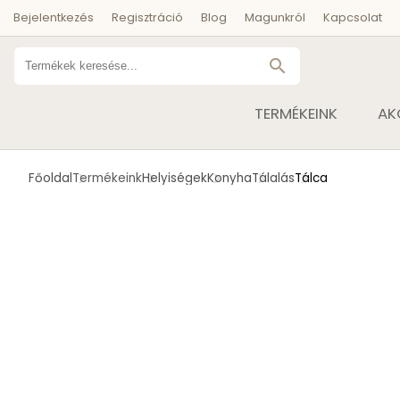
Bejelentkezés
Regisztráció
Blog
Magunkról
Kapcsolat
search
TERMÉKEINK
AK
Főoldal
Termékeink
Helyiségek
Konyha
Tálalás
Tálca