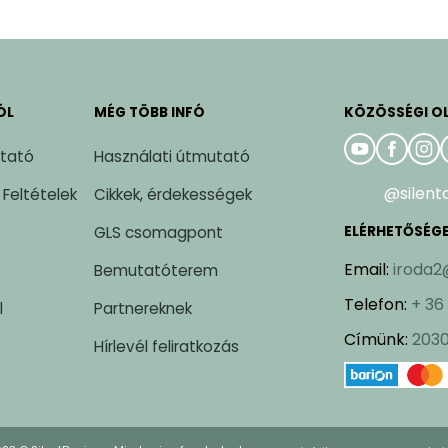
ÓL
MÉG TÖBB INFÓ
KÖZÖSSÉGI O
ztató
Használati útmutató
@silent
 Feltételek
Cikkek, érdekességek
GLS csomagpont
ELÉRHETŐSÉG
Email
:
iroda2
Bemutatóterem
Telefon
:
+ 36
l
Partnereknek
Címünk
:
2030
Hírlevél feliratkozás