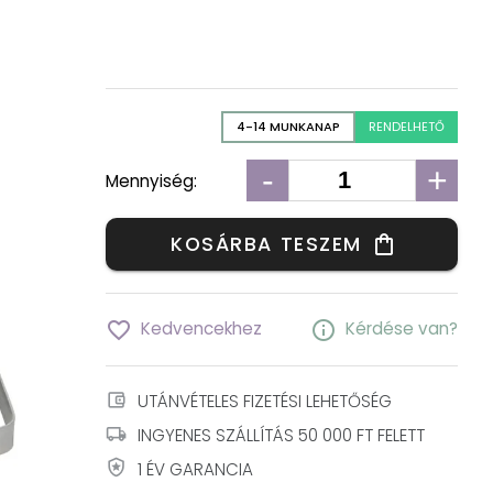
4-14 MUNKANAP
RENDELHETŐ
-
+
Mennyiség:
KOSÁRBA TESZEM
shopping_bag
favorite_border
info
Kedvencekhez
Kérdése van?
account_balance_wallet
UTÁNVÉTELES FIZETÉSI LEHETŐSÉG
local_shipping
INGYENES SZÁLLÍTÁS 50 000 FT FELETT
local_police
1 ÉV GARANCIA