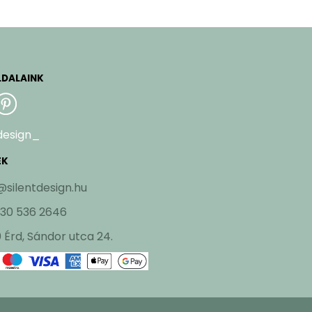
LDALAINK
design_
EK
@silentdesign.hu
 30 536 2646
 Érd, Sándor utca 24.