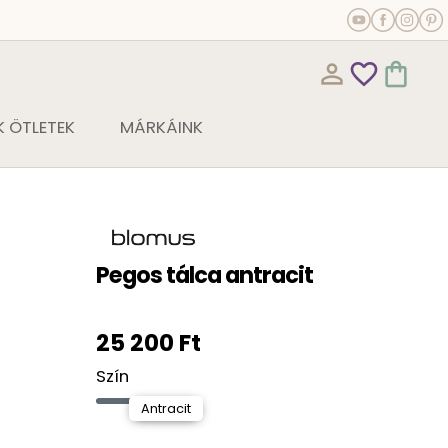
person_outline
favorite_outline
shopping_bag
 ÖTLETEK
MÁRKÁINK
Pegos tálca antracit
25 200 Ft
Szín
Antracit