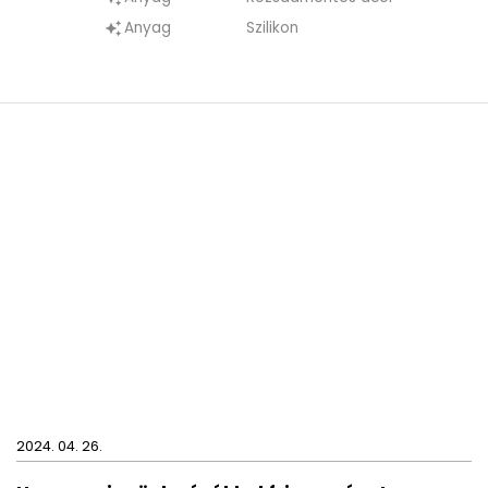
Anyag
Szilikon
auto_awesome
2024. 04. 26.