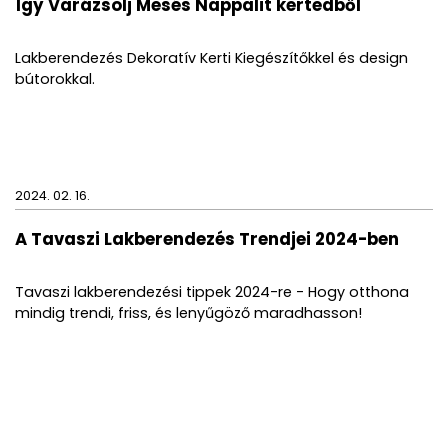
Így Varázsolj Mesés Nappalit kertedből
Lakberendezés Dekoratív Kerti Kiegészítőkkel és design
bútorokkal.
2024. 02. 16.
A Tavaszi Lakberendezés Trendjei 2024-ben
Tavaszi lakberendezési tippek 2024-re - Hogy otthona
mindig trendi, friss, és lenyűgöző maradhasson!