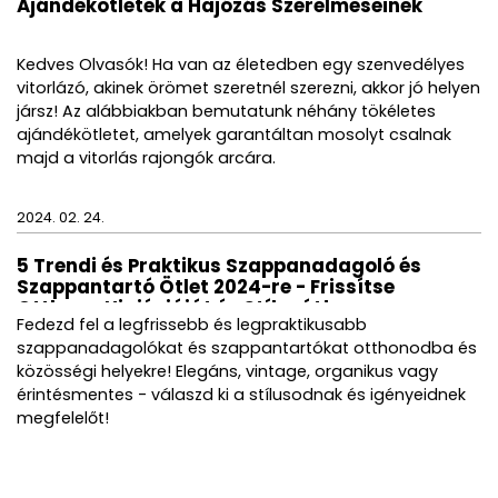
Ajándékötletek a Hajózás Szerelmeseinek
Kedves Olvasók! Ha van az életedben egy szenvedélyes
vitorlázó, akinek örömet szeretnél szerezni, akkor jó helyen
jársz! Az alábbiakban bemutatunk néhány tökéletes
ajándékötletet, amelyek garantáltan mosolyt csalnak
majd a vitorlás rajongók arcára.
2024. 02. 24.
5 Trendi és Praktikus Szappanadagoló és
Szappantartó Ötlet 2024-re - Frissítse
Otthona Higiéniáját és Stílusát!
Fedezd fel a legfrissebb és legpraktikusabb
szappanadagolókat és szappantartókat otthonodba és
közösségi helyekre! Elegáns, vintage, organikus vagy
érintésmentes - válaszd ki a stílusodnak és igényeidnek
megfelelőt!