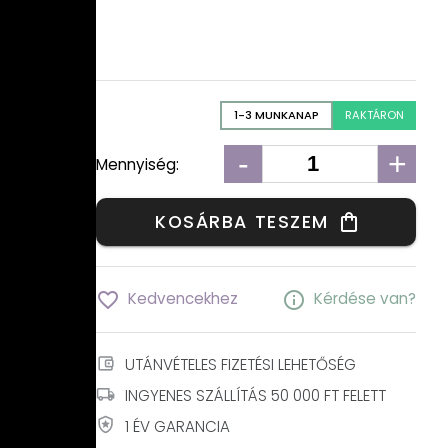
1-3 MUNKANAP
RAKTÁRON
-
+
Mennyiség:
KOSÁRBA TESZEM
shopping_bag
favorite_border
info
Kedvencekhez
Kérdése van?
account_balance_wallet
UTÁNVÉTELES FIZETÉSI LEHETŐSÉG
local_shipping
INGYENES SZÁLLÍTÁS 50 000 FT FELETT
local_police
1 ÉV GARANCIA