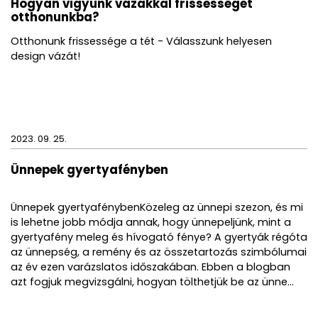
Hogyan vigyünk vázákkal frissességet
2. amiben megjelennek az érzelmek
otthonunkba?
3. és mindezt az öko fenntarthatóság jegyében
Otthonunk frissessége a tét - Válasszunk helyesen
megvalósítva.
design vázát!
Lámpa adatai:
Fehér LED világítás, 4.200°K / 24 volt - 12 W/Mt,
Kábelhosszúság
Fogyasztás:
4W
Kábelhosszúság:
160 cm
2023. 09. 25.
Alap vastagság:
20mm
Ünnepek gyertyafényben
Test vastagség: 8 mm
Tisztítási tippek:
Ünnepek gyertyafénybenKözeleg az ünnepi szezon, és mi
Használjon puha törlőkendőt üvegtisztító
is lehetne jobb módja annak, hogy ünnepeljünk, mint a
szerekkel (feltéve, hogy azok nem tartalmaznak
alkoholos vagy súroló hatású anyagokat).
gyertyafény meleg és hívogató fénye? A gyertyák régóta
az ünnepség, a remény és az összetartozás szimbólumai
Az enyhe karcolások folyékony fényezőanyaggal
és puha mikroszálas kendővel eltávolíthatók.
az év ezen varázslatos időszakában. Ebben a blogban
azt fogjuk megvizsgálni, hogyan tölthetjük be az ünne...