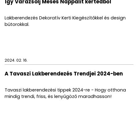
Így Varázsolj Mesés Nappalit kertedből
Lakberendezés Dekoratív Kerti Kiegészítőkkel és design
bútorokkal.
2024. 02. 16.
A Tavaszi Lakberendezés Trendjei 2024-ben
Tavaszi lakberendezési tippek 2024-re - Hogy otthona
mindig trendi, friss, és lenyűgöző maradhasson!