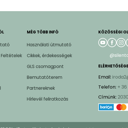
ÓL
MÉG TÖBB INFÓ
KÖZÖSSÉGI O
ztató
Használati útmutató
@silent
 Feltételek
Cikkek, érdekességek
GLS csomagpont
ELÉRHETŐSÉG
Email
:
iroda2
Bemutatóterem
Telefon
:
+ 36
l
Partnereknek
Címünk
:
2030
Hírlevél feliratkozás