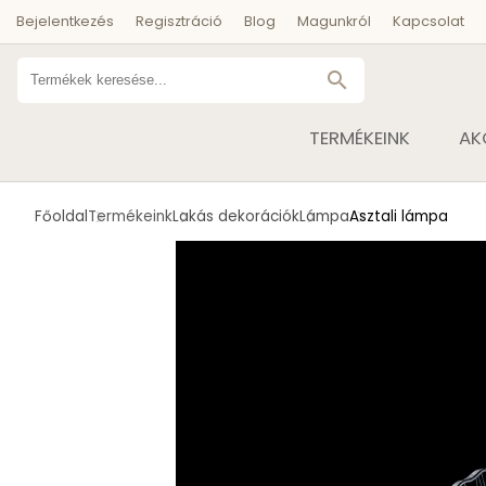
Bejelentkezés
Regisztráció
Blog
Magunkról
Kapcsolat
search
TERMÉKEINK
AK
Főoldal
Termékeink
Lakás dekorációk
Lámpa
Asztali lámpa