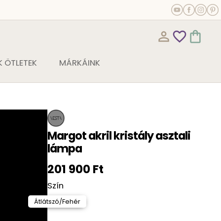
person_outline
favorite_outline
shopping_bag
 ÖTLETEK
MÁRKÁINK
Margot akril kristály asztali
lámpa
201 900 Ft
Szín
Átlátszó/Fehér