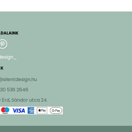
LDALAINK
design_
EK
@silentdesign.hu
 30 536 2646
 Érd, Sándor utca 24.