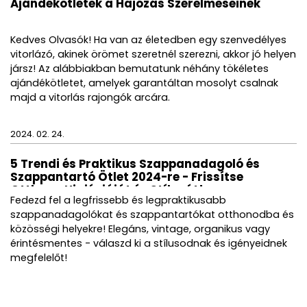
Ajándékötletek a Hajózás Szerelmeseinek
Kedves Olvasók! Ha van az életedben egy szenvedélyes
vitorlázó, akinek örömet szeretnél szerezni, akkor jó helyen
jársz! Az alábbiakban bemutatunk néhány tökéletes
ajándékötletet, amelyek garantáltan mosolyt csalnak
majd a vitorlás rajongók arcára.
2024. 02. 24.
5 Trendi és Praktikus Szappanadagoló és
Szappantartó Ötlet 2024-re - Frissítse
Otthona Higiéniáját és Stílusát!
Fedezd fel a legfrissebb és legpraktikusabb
szappanadagolókat és szappantartókat otthonodba és
közösségi helyekre! Elegáns, vintage, organikus vagy
érintésmentes - válaszd ki a stílusodnak és igényeidnek
megfelelőt!