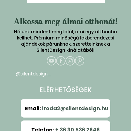
Alkossa meg álmai otthonát!
Nálunk mindent megtalál, ami egy otthonba
kellhet. Prémium minőségű lakberendezési
ajándékok párunknak, szeretteinknek a
SilentDesign kínálatából!
@silentdesign_
ELÉRHETŐSÉGEK
Email
:
iroda2@silentdesign.hu
Telefon
:
+ 36 30 536 2646