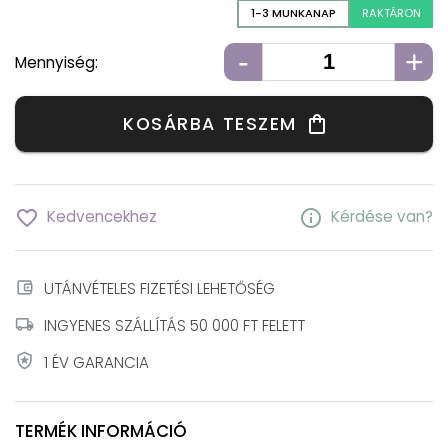
1-3 MUNKANAP
RAKTÁRON
-
+
Mennyiség:
KOSÁRBA TESZEM
shopping_bag
favorite_border
info
Kedvencekhez
Kérdése van?
account_balance_wallet
UTÁNVÉTELES FIZETÉSI LEHETŐSÉG
local_shipping
INGYENES SZÁLLÍTÁS 50 000 FT FELETT
local_police
1 ÉV GARANCIA
TERMÉK INFORMÁCIÓ