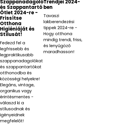
Szappanadagoló
Trendjei 2024-
és Szappantartó
ben
Ötlet 2024-re -
Tavaszi
Frissítse
lakberendezési
Otthona
tippek 2024-re -
Higiéniáját és
Hogy otthona
Stílusát!
mindig trendi, friss,
Fedezd fel a
és lenyűgöző
legfrissebb és
maradhasson!
legpraktikusabb
szappanadagolókat
és szappantartókat
otthonodba és
közösségi helyekre!
Elegáns, vintage,
organikus vagy
érintésmentes -
válaszd ki a
stílusodnak és
igényeidnek
megfelelőt!