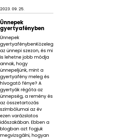
2023. 09. 25.
Ünnepek
gyertyafényben
Ünnepek
gyertyafénybenKözeleg
az ünnepi szezon, és mi
is lehetne jobb módja
annak, hogy
ünnepeljünk, mint a
gyertyafény meleg és
hívogató fénye? A
gyertyák régóta az
ünnepség, a remény és
az összetartozás
szimbólumai az év
ezen varázslatos
időszakában. Ebben a
blogban azt fogjuk
megvizsgálni, hogyan