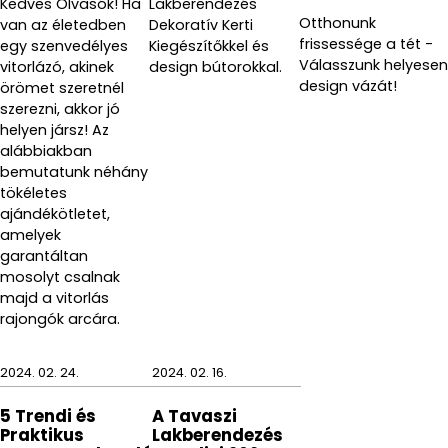
Kedves Olvasók! Ha
Lakberendezés
Otthonunk
van az életedben
Dekoratív Kerti
frissessége a tét -
egy szenvedélyes
Kiegészítőkkel és
Válasszunk helyesen
vitorlázó, akinek
design bútorokkal.
design vázát!
örömet szeretnél
szerezni, akkor jó
helyen jársz! Az
alábbiakban
bemutatunk néhány
tökéletes
ajándékötletet,
amelyek
garantáltan
mosolyt csalnak
majd a vitorlás
rajongók arcára.
2024. 02. 24.
2024. 02. 16.
5 Trendi és
A Tavaszi
Praktikus
Lakberendezés