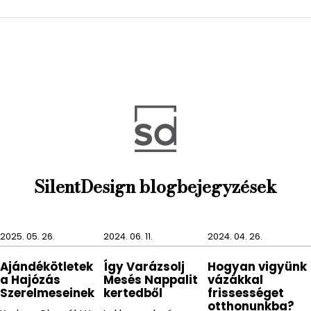
minden korosztály s
zámára.
A Philippi gyártó olyan termékeket kínál, melyek
meghódítják a szíveket, és melyeket szívesen
ajándékozol másoknak vagy önmagadnak.
Szenvedély, stílus, személyiség, funkcionalitás,
szépség, egyediség, kivitelezés, ez jellemzi Jan
Philippi minden termékét.
SilentDesign blogbejegyzések
2025. 05. 26.
2024. 06. 11.
2024. 04. 26.
Ajándékötletek
Így Varázsolj
Hogyan vigyünk
a Hajózás
Mesés Nappalit
vázákkal
Szerelmeseinek
kertedből
frissességet
otthonunkba?