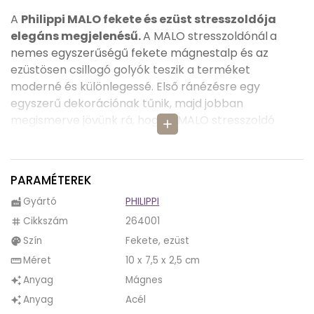
A
Philippi MALO fekete és ezüst stresszoldója
elegáns megjelenésű.
A MALO stresszoldónál
a
nemes egyszerűségű fekete mágnestalp és az
ezüstösen csillogó golyók teszik a terméket
moderné és különlegessé. Első ránézésre egy
egyszerű dekorációnak tűnik, majd jobban
megismerve jövünk rá, hogy a MALO stresszoldó
add
több mint egy egyszerű dekoráció, hiszen funkcióval
is felruházta alkotója.
PARAMÉTEREK
A
MALO tervezője nem egy hétköznapi tárgyat
alkotott, hanem egyszerre stresszoldót,
Gyártó
PHILIPPI
factory
unaloműzőt és valahol egy gyermeki játékot
. A
Cikkszám
264001
tag
200 különböző acélgolyót pillanatok alatt újra és újra
Szín
Fekete, ezüst
palette
átrendezhetjük.
Méret
10 x 7,5 x 2,5 cm
straighten
Az elegáns
fekete és ezüst kivitel
felkelti mindenki
Anyag
Mágnes
auto_awesome
figyelmét, nagyon jól funkcionál nappalink és irodánk
Anyag
Acél
auto_awesome
díszeként is. Játékossága lévén remek ajándék