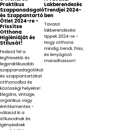
Praktikus
Lakberendezés
Szappanadagoló
Trendjei 2024-
és Szappantartó
ben
Ötlet 2024-re -
Tavaszi
Frissítse
lakberendezési
Otthona
tippek 2024-re -
Higiéniáját és
Hogy otthona
Stílusát!
mindig trendi, friss,
Fedezd fel a
és lenyűgöző
legfrissebb és
maradhasson!
legpraktikusabb
szappanadagolókat
és szappantartókat
otthonodba és
közösségi helyekre!
Elegáns, vintage,
organikus vagy
érintésmentes -
válaszd ki a
stílusodnak és
igényeidnek