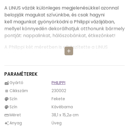
A LINUS vázák különleges megjelenésükkel azonnal
belopják magukat szívünkbe, és csak hagyni
kell magunkat gyönyörködni a Philippi vázájában,
mellyel könnyedén dekorálhatjuk otthonunk bármely
pontját: nappalinkat, hálószobánkat, étkezőnket!
A Philippi két méretben is elkészítette a LINUS
add
vázákat, így ha kedvenc szobanövényünk esetleg
nagyobb termetű, akkor sincs mitől félni, ugyanis az L
méretű LINUS vázába nagy valószínűséggel belefér.
PARAMÉTEREK
További előnye még annak, hogy két méret közül is
Gyártó
PHILIPPI
factory
válogathatunk a Philippi LINUS vázák esetében, hogy
Cikkszám
230002
tag
azokat variálhatjuk vagy kombinálhatjuk házunk
Szín
Fekete
palette
különböző pontjain, hogy egy igazán sajátos és
szemet kápráztató összképet teremtsünk!
Szín
Kávébarna
palette
Méret
38,1 x 15,2⌀ cm
straighten
A Philippi hihetetlenül ízléses módon variálta a
Anyag
Üveg
auto_awesome
kávébarnára színezett üveget a fekete nikkel