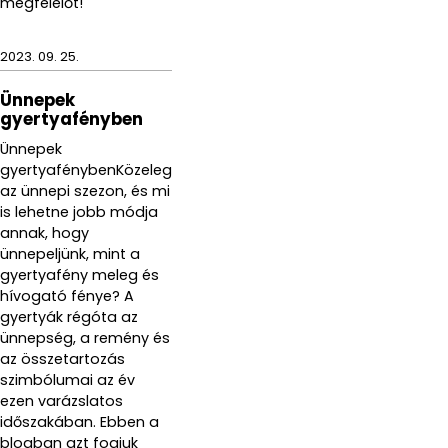
megfelelőt!
2023. 09. 25.
Ünnepek
gyertyafényben
Ünnepek
gyertyafénybenKözeleg
az ünnepi szezon, és mi
is lehetne jobb módja
annak, hogy
ünnepeljünk, mint a
gyertyafény meleg és
hívogató fénye? A
gyertyák régóta az
ünnepség, a remény és
az összetartozás
szimbólumai az év
ezen varázslatos
időszakában. Ebben a
blogban azt fogjuk