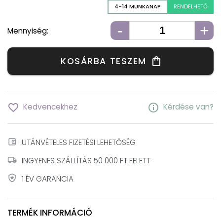
4-14 MUNKANAP
RENDELHETŐ
-
+
Mennyiség:
KOSÁRBA TESZEM
shopping_bag
favorite_border
info
Kedvencekhez
Kérdése van?
account_balance_wallet
UTÁNVÉTELES FIZETÉSI LEHETŐSÉG
local_shipping
INGYENES SZÁLLÍTÁS 50 000 FT FELETT
local_police
1 ÉV GARANCIA
TERMÉK INFORMÁCIÓ