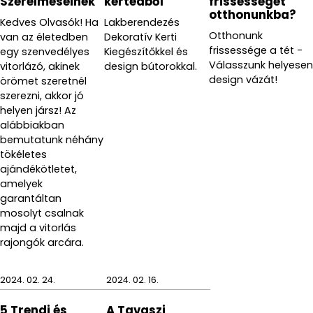
Szerelmeseinek
kertedből
frissességet
otthonunkba?
Kedves Olvasók! Ha
Lakberendezés
Otthonunk
van az életedben
Dekoratív Kerti
frissessége a tét -
egy szenvedélyes
Kiegészítőkkel és
Válasszunk helyesen
vitorlázó, akinek
design bútorokkal.
design vázát!
örömet szeretnél
szerezni, akkor jó
helyen jársz! Az
alábbiakban
bemutatunk néhány
tökéletes
ajándékötletet,
amelyek
garantáltan
mosolyt csalnak
majd a vitorlás
rajongók arcára.
2024. 02. 24.
2024. 02. 16.
5 Trendi és
A Tavaszi