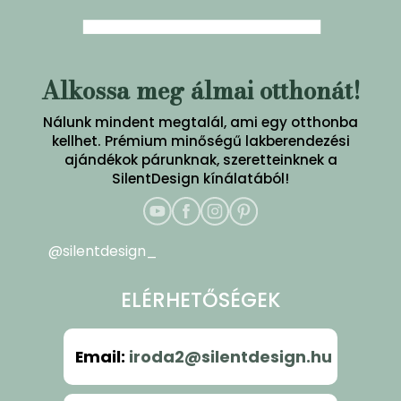
Alkossa meg álmai otthonát!
Nálunk mindent megtalál, ami egy otthonba
kellhet. Prémium minőségű lakberendezési
ajándékok párunknak, szeretteinknek a
SilentDesign kínálatából!
@silentdesign_
ELÉRHETŐSÉGEK
Email
:
iroda2@silentdesign.hu