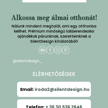
Alkossa meg álmai otthonát!
Nálunk mindent megtalál, ami egy otthonba
kellhet. Prémium minőségű lakberendezési
ajándékok párunknak, szeretteinknek a
SilentDesign kínálatából!
@silentdesign_
ELÉRHETŐSÉGEK
Email
:
iroda2@silentdesign.hu
Telefon
:
+ 36 30 536 2646