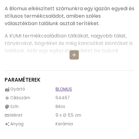
A Blomus elkészített számunkra egy igazán egyedi és
stílusos termékcsaládot, amiben széles
választékban találunk asztali terítéket.
A KUMI termékcsaládban tálkákat, nagyobb tálat,
tányérokat, bögréket és még kancsókat kiöntőket is
találunk. Akár egy egész étkészletet be tudunk
add
szerezni a KUMI termékeiből.
A KUMI bögre a Japán stílust eleveníti meg szemünk
előtt. Igazán egyedi és stílusos megjelenést tár a
PARAMÉTEREK
szemünk elé. Tökéletesen illik a KUMI termékcsalád
Gyártó
BLOMUS
factory
többi tagjához, főleg a teáskannához és a
Cikkszám
64467
tag
kávéscsészékhez.
Szín
Bézs
palette
Több színben is kapható a KUMI bögre. Két színben
Méret
9 x Ø 11,5 cm
straighten
kapható: barna és bézs. Mindkét szín egyszerű és
Anyag
Kerámia
auto_awesome
letisztult, így elegánsan fogja prezentálni ételeinket.