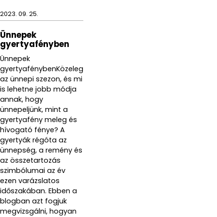
2023. 09. 25.
Ünnepek
gyertyafényben
Ünnepek
gyertyafénybenKözeleg
az ünnepi szezon, és mi
is lehetne jobb módja
annak, hogy
ünnepeljünk, mint a
gyertyafény meleg és
hívogató fénye? A
gyertyák régóta az
ünnepség, a remény és
az összetartozás
szimbólumai az év
ezen varázslatos
időszakában. Ebben a
blogban azt fogjuk
megvizsgálni, hogyan