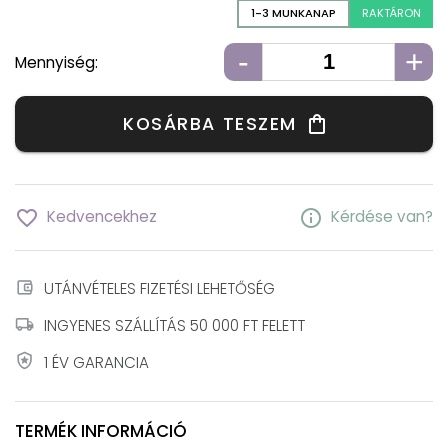
1-3 MUNKANAP
RAKTÁRON
-
+
Mennyiség:
KOSÁRBA TESZEM
shopping_bag
favorite_border
info
Kedvencekhez
Kérdése van?
account_balance_wallet
UTÁNVÉTELES FIZETÉSI LEHETŐSÉG
local_shipping
INGYENES SZÁLLÍTÁS 50 000 FT FELETT
local_police
1 ÉV GARANCIA
TERMÉK INFORMÁCIÓ