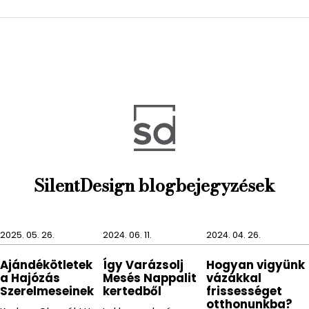
Minőségi anyagból készült, hiszen kerámia a KUMI
bögre. Anyagának és díszes külsejének
köszönhetően rakhatjuk mosogatógépbe és
mikrózható is.
SilentDesign blogbejegyzések
2025. 05. 26.
2024. 06. 11.
2024. 04. 26.
Ajándékötletek
Így Varázsolj
Hogyan vigyünk
a Hajózás
Mesés Nappalit
vázákkal
Szerelmeseinek
kertedből
frissességet
otthonunkba?