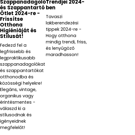
Szappanadagoló
Trendjei 2024-
és Szappantartó
ben
Ötlet 2024-re -
Tavaszi
Frissítse
lakberendezési
Otthona
tippek 2024-re -
Higiéniáját és
Hogy otthona
Stílusát!
mindig trendi, friss,
Fedezd fel a
és lenyűgöző
legfrissebb és
maradhasson!
legpraktikusabb
szappanadagolókat
és szappantartókat
otthonodba és
közösségi helyekre!
Elegáns, vintage,
organikus vagy
érintésmentes -
válaszd ki a
stílusodnak és
igényeidnek
megfelelőt!