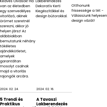
Kedves Olvasók! Ha
Lakberendezés
Otthonunk
van az életedben
Dekoratív Kerti
frissessége a tét -
egy szenvedélyes
Kiegészítőkkel és
Válasszunk helyesen
vitorlázó, akinek
design bútorokkal.
design vázát!
örömet szeretnél
szerezni, akkor jó
helyen jársz! Az
alábbiakban
bemutatunk néhány
tökéletes
ajándékötletet,
amelyek
garantáltan
mosolyt csalnak
majd a vitorlás
rajongók arcára.
2024. 02. 24.
2024. 02. 16.
5 Trendi és
A Tavaszi
Praktikus
Lakberendezés