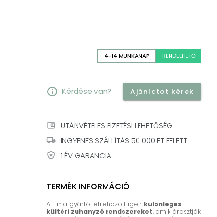
4-14 MUNKANAP
RENDELHETŐ
info
Kérdése van?
Ajánlatot kérek
account_balance_wallet
UTÁNVÉTELES FIZETÉSI LEHETŐSÉG
local_shipping
INGYENES SZÁLLÍTÁS 50 000 FT FELETT
local_police
1 ÉV GARANCIA
TERMÉK INFORMÁCIÓ
A Fima gyártó létrehozott igen
különleges
kültéri zuhanyzó rendszereket
, amik árasztják