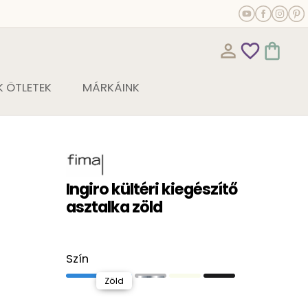
person_outline
favorite_outline
shopping_bag
 ÖTLETEK
MÁRKÁINK
Ingiro kültéri kiegészítő
asztalka zöld
Szín
Zöld