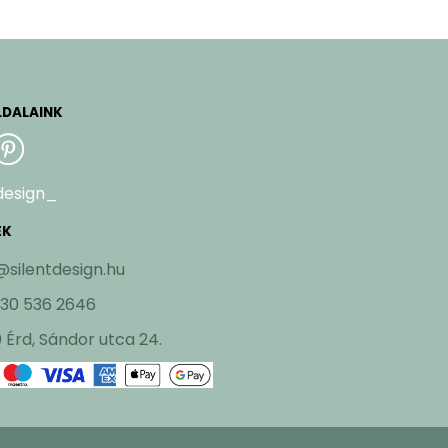
LDALAINK
design_
EK
@silentdesign.hu
 30 536 2646
 Érd, Sándor utca 24.