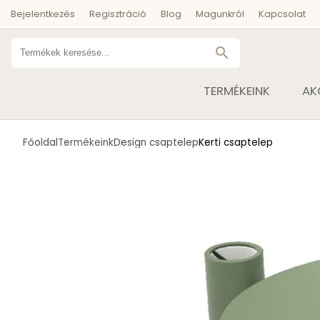
Bejelentkezés
Regisztráció
Blog
Magunkról
Kapcsolat
search
TERMÉKEINK
AK
Főoldal
Termékeink
Design csaptelep
Kerti csaptelep