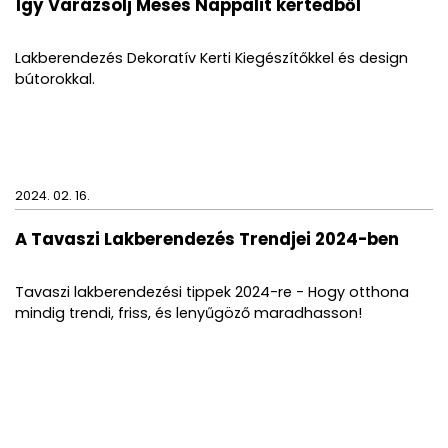
Így Varázsolj Mesés Nappalit kertedből
Lakberendezés Dekoratív Kerti Kiegészítőkkel és design
bútorokkal.
2024. 02. 16.
A Tavaszi Lakberendezés Trendjei 2024-ben
Tavaszi lakberendezési tippek 2024-re - Hogy otthona
mindig trendi, friss, és lenyűgöző maradhasson!