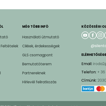
ÓL
MÉG TÖBB INFÓ
KÖZÖSSÉGI O
ztató
Használati útmutató
@silent
 Feltételek
Cikkek, érdekességek
GLS csomagpont
ELÉRHETŐSÉG
Email
:
iroda2
Bemutatóterem
Telefon
:
+ 36
l
Partnereknek
Címünk
:
2030
Hírlevél feliratkozás