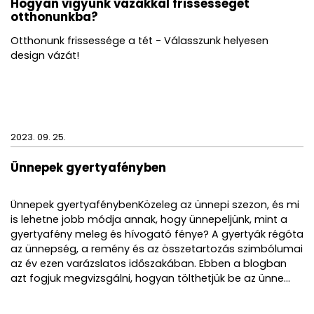
Hogyan vigyünk vázákkal frissességet
otthonunkba?
Otthonunk frissessége a tét - Válasszunk helyesen
design vázát!
2023. 09. 25.
Ünnepek gyertyafényben
Ünnepek gyertyafénybenKözeleg az ünnepi szezon, és mi
is lehetne jobb módja annak, hogy ünnepeljünk, mint a
gyertyafény meleg és hívogató fénye? A gyertyák régóta
az ünnepség, a remény és az összetartozás szimbólumai
az év ezen varázslatos időszakában. Ebben a blogban
azt fogjuk megvizsgálni, hogyan tölthetjük be az ünne...