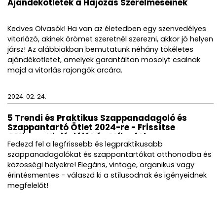
Ajándékötletek a Hajózás Szerelmeseinek
Kedves Olvasók! Ha van az életedben egy szenvedélyes
vitorlázó, akinek örömet szeretnél szerezni, akkor jó helyen
jársz! Az alábbiakban bemutatunk néhány tökéletes
ajándékötletet, amelyek garantáltan mosolyt csalnak
majd a vitorlás rajongók arcára.
2024. 02. 24.
5 Trendi és Praktikus Szappanadagoló és
Szappantartó Ötlet 2024-re - Frissítse
Otthona Higiéniáját és Stílusát!
Fedezd fel a legfrissebb és legpraktikusabb
szappanadagolókat és szappantartókat otthonodba és
közösségi helyekre! Elegáns, vintage, organikus vagy
érintésmentes - válaszd ki a stílusodnak és igényeidnek
megfelelőt!