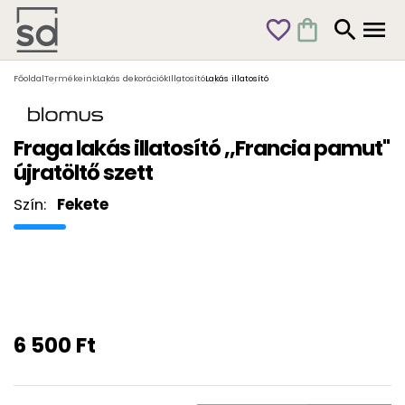
favorite_outline
shopping_bag
search
menu
Főoldal
Termékeink
Lakás dekorációk
Illatosító
Lakás illatosító
Fraga lakás illatosító ,,Francia pamut"
újratöltő szett
Szín:
Fekete
6 500 Ft