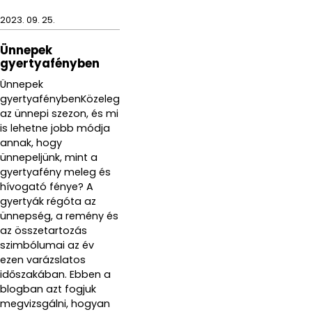
2023. 09. 25.
Ünnepek
gyertyafényben
Ünnepek
gyertyafénybenKözeleg
az ünnepi szezon, és mi
is lehetne jobb módja
annak, hogy
ünnepeljünk, mint a
gyertyafény meleg és
hívogató fénye? A
gyertyák régóta az
ünnepség, a remény és
az összetartozás
szimbólumai az év
ezen varázslatos
időszakában. Ebben a
blogban azt fogjuk
megvizsgálni, hogyan