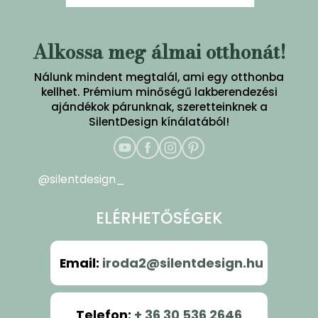
Alkossa meg álmai otthonát!
Nálunk mindent megtalál, ami egy otthonba
kellhet. Prémium minőségű lakberendezési
ajándékok párunknak, szeretteinknek a
SilentDesign kínálatából!
@silentdesign_
ELÉRHETŐSÉGEK
Email
:
iroda2@silentdesign.hu
Telefon
:
+ 36 30 536 2646