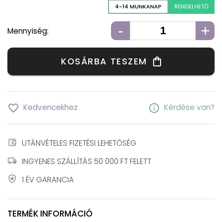
4-14 MUNKANAP
RENDELHETŐ
-
+
Mennyiség:
KOSÁRBA TESZEM
shopping_bag
favorite_border
info
Kedvencekhez
Kérdése van?
account_balance_wallet
UTÁNVÉTELES FIZETÉSI LEHETŐSÉG
local_shipping
INGYENES SZÁLLÍTÁS 50 000 FT FELETT
local_police
1 ÉV GARANCIA
TERMÉK INFORMÁCIÓ