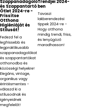
Szappanadagoló
Trendjei 2024-
és Szappantartó
ben
Ötlet 2024-re -
Tavaszi
Frissítse
lakberendezési
Otthona
tippek 2024-re -
Higiéniáját és
Hogy otthona
Stílusát!
mindig trendi, friss,
Fedezd fel a
és lenyűgöző
legfrissebb és
maradhasson!
legpraktikusabb
szappanadagolókat
és szappantartókat
otthonodba és
közösségi helyekre!
Elegáns, vintage,
organikus vagy
érintésmentes -
válaszd ki a
stílusodnak és
igényeidnek
megfelelőt!