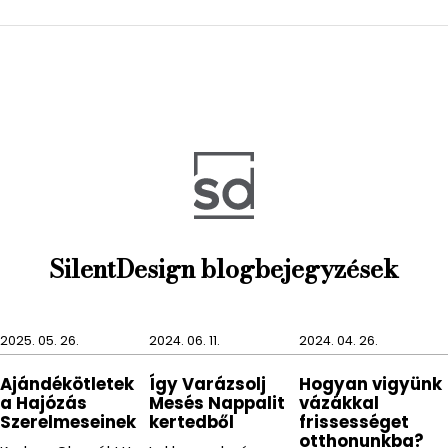
A FRAGA szemet gyönyörködtető elegáns beton
tárolója akkor is kiváló dekorációként szolgál minket,
amikor nem használjuk az illatosítót.
SilentDesign blogbejegyzések
2025. 05. 26.
2024. 06. 11.
2024. 04. 26.
Ajándékötletek
Így Varázsolj
Hogyan vigyünk
a Hajózás
Mesés Nappalit
vázákkal
Szerelmeseinek
kertedből
frissességet
otthonunkba?