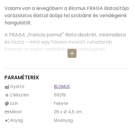
Valami van a levegőben! a Blomus FRAGA illatosítója
varázslatos illattal dobja fel szobáink és vendégeink
hangulatát.
A FRAGA ,,francia pamut" illata diszkrét, minimalista
és tiszta - mint egy frissen mosott ruhadarab.
Beteríti az egész szobánkat frissességével.
add
A Blomus FRAGA újratöltő szettje rendkívül
gazdaságos, továbbá lehetőséget nyit, hogy
kipróbálhassuk a további illatokat is!
PARAMÉTEREK
Gyártó
BLOMUS
factory
A FRAGA illatosított folyadéka egy újratölthető
üvegcsében található, mely el van rejtve az elegáns
Cikkszám
69219
tag
beton tárolóba.
Szín
Fekete
palette
Méret
26 x Ø 4,5 cm
straighten
A Blomus gondolt az ügyfelek egyedi ízlésvilágára is,
Anyag
Műanyag
auto_awesome
így az illat intenzitása az 5 pálcikával változtatható,
így mindenki élvezheti a FRAGA kellemes illatát.