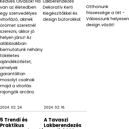
Kedves Olvasók! Ha
Lakberendezés
Otthonunk
van az életedben
Dekoratív Kerti
frissessége a tét -
egy szenvedélyes
Kiegészítőkkel és
Válasszunk helyesen
vitorlázó, akinek
design bútorokkal.
design vázát!
örömet szeretnél
szerezni, akkor jó
helyen jársz! Az
alábbiakban
bemutatunk néhány
tökéletes
ajándékötletet,
amelyek
garantáltan
mosolyt csalnak
majd a vitorlás
rajongók arcára.
2024. 02. 24.
2024. 02. 16.
5 Trendi és
A Tavaszi
Praktikus
Lakberendezés