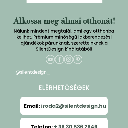
Alkossa meg álmai otthonát!
Nálunk mindent megtalál, ami egy otthonba
kellhet. Prémium minőségű lakberendezési
ajándékok párunknak, szeretteinknek a
SilentDesign kínálatából!
@silentdesign_
ELÉRHETŐSÉGEK
Email
:
iroda2@silentdesign.hu
Telefon
:
+ 36 30 536 2646