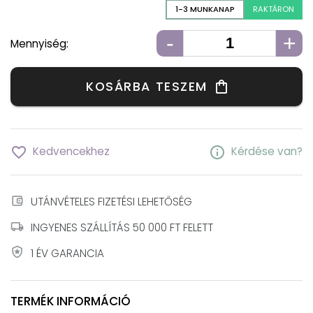
1-3 MUNKANAP
RAKTÁRON
-
+
Mennyiség:
KOSÁRBA TESZEM
shopping_bag
favorite_border
info
Kedvencekhez
Kérdése van?
account_balance_wallet
UTÁNVÉTELES FIZETÉSI LEHETŐSÉG
local_shipping
INGYENES SZÁLLÍTÁS 50 000 FT FELETT
local_police
1 ÉV GARANCIA
TERMÉK INFORMÁCIÓ