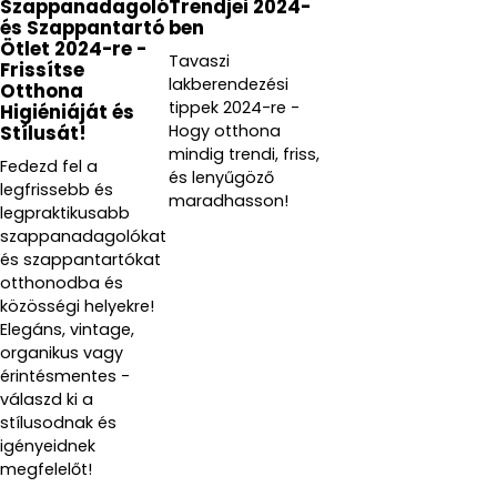
Szappanadagoló
Trendjei 2024-
és Szappantartó
ben
Ötlet 2024-re -
Tavaszi
Frissítse
lakberendezési
Otthona
tippek 2024-re -
Higiéniáját és
Hogy otthona
Stílusát!
mindig trendi, friss,
Fedezd fel a
és lenyűgöző
legfrissebb és
maradhasson!
legpraktikusabb
szappanadagolókat
és szappantartókat
otthonodba és
közösségi helyekre!
Elegáns, vintage,
organikus vagy
érintésmentes -
válaszd ki a
stílusodnak és
igényeidnek
megfelelőt!