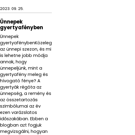
2023. 09. 25.
Ünnepek
gyertyafényben
Ünnepek
gyertyafénybenKözeleg
az ünnepi szezon, és mi
is lehetne jobb módja
annak, hogy
ünnepeljünk, mint a
gyertyafény meleg és
hívogató fénye? A
gyertyák régóta az
ünnepség, a remény és
az összetartozás
szimbólumai az év
ezen varázslatos
időszakában. Ebben a
blogban azt fogjuk
megvizsgálni, hogyan