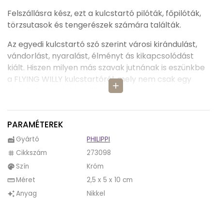
Felszállásra kész, ezt a kulcstartó pilóták, főpilóták,
törzsutasok és tengerészek számára találták.
Az egyedi kulcstartó szó szerint városi kirándulást,
vándorlást, nyaralást, élményt ás kikapcsolódást
kiált. Hiszen milyen más szavak jutnának is eszünkbe
a FLYING WILLY kulcstartóról, mely nem csak egy
add
sima kulcstartó, hisz világít is.
A repülő orrába rejtett LED-nek köszönhetően a
FLYING WILLY kulcstartó még a legnagyobb
PARAMÉTEREK
sötétségben is a zárba juttatja kulcsunkat. És még
Gyártó
PHILIPPI
factory
pilóta engedély sem kell hozzá.
Cikkszám
273098
tag
A fényesre csiszolt FLYING WILLY kulcstartót még egy
Szín
Króm
palette
nagyobb táskában is könnyen kézbe kaparintjuk
Méret
2,5 x 5 x 10 cm
straighten
majd, illetve majd tenyerünkbe és kényelmesen
Anyag
Nikkel
auto_awesome
belesimul az aranyos repülőcske.