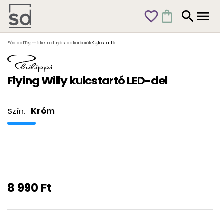
favorite_outline
shopping_bag
search
menu
Főoldal
Termékeink
Lakás dekorációk
Kulcstartó
Flying Willy kulcstartó LED-del
Szín:
Króm
8 990 Ft