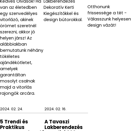
Kedves Olvasók! Ha
Lakberendezés
Otthonunk
van az életedben
Dekoratív Kerti
frissessége a tét -
egy szenvedélyes
Kiegészítőkkel és
Válasszunk helyesen
vitorlázó, akinek
design bútorokkal.
design vázát!
örömet szeretnél
szerezni, akkor jó
helyen jársz! Az
alábbiakban
bemutatunk néhány
tökéletes
ajándékötletet,
amelyek
garantáltan
mosolyt csalnak
majd a vitorlás
rajongók arcára.
2024. 02. 24.
2024. 02. 16.
5 Trendi és
A Tavaszi
Praktikus
Lakberendezés