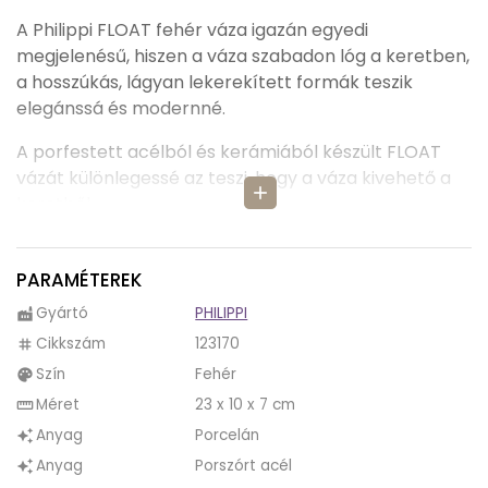
A Philippi FLOAT fehér váza igazán egyedi
megjelenésű, hiszen a váza szabadon lóg a keretben,
a hosszúkás, lágyan lekerekített formák teszik
elegánssá és modernné.
A porfestett acélból és kerámiából készült FLOAT
vázát különlegessé az teszi, hogy a váza kivehető a
add
keretből.
A tervező, Andreas Ostwald igazi remekműve a
FLOAT váza, hiszen az elegancia, a finomság és
PARAMÉTEREK
egyszerűség érződik benne, néhány meseszép
Gyártó
PHILIPPI
factory
virággal igazán csodásan ragyog.
Cikkszám
123170
tag
A váza ragyogását nem csak nappalijában, de
Szín
Fehér
palette
irodájában is élvezheti.
Méret
23 x 10 x 7 cm
straighten
Anyag
Porcelán
auto_awesome
A Philippi gyártó olyan termékeket kínál, melyek
meghódítják a szíveket, és melyeket szívesen
Anyag
Porszórt acél
auto_awesome