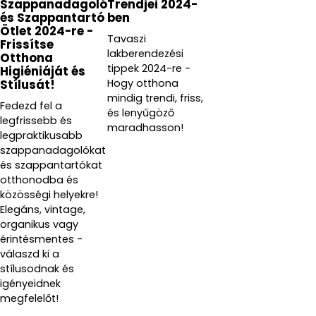
Szappanadagoló
Trendjei 2024-
és Szappantartó
ben
Ötlet 2024-re -
Tavaszi
Frissítse
lakberendezési
Otthona
tippek 2024-re -
Higiéniáját és
Hogy otthona
Stílusát!
mindig trendi, friss,
Fedezd fel a
és lenyűgöző
legfrissebb és
maradhasson!
legpraktikusabb
szappanadagolókat
és szappantartókat
otthonodba és
közösségi helyekre!
Elegáns, vintage,
organikus vagy
érintésmentes -
válaszd ki a
stílusodnak és
igényeidnek
megfelelőt!