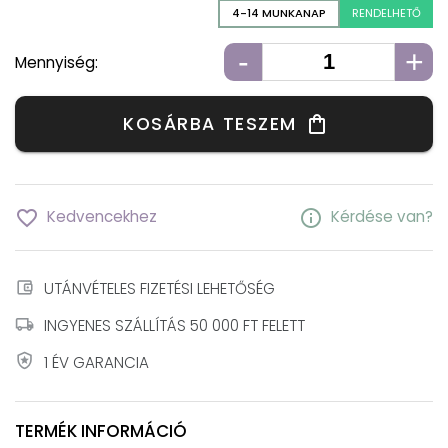
4-14 MUNKANAP
RENDELHETŐ
-
+
Mennyiség:
KOSÁRBA TESZEM
shopping_bag
favorite_border
info
Kedvencekhez
Kérdése van?
account_balance_wallet
UTÁNVÉTELES FIZETÉSI LEHETŐSÉG
local_shipping
INGYENES SZÁLLÍTÁS 50 000 FT FELETT
local_police
1 ÉV GARANCIA
TERMÉK INFORMÁCIÓ