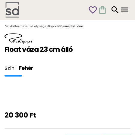
favorite_outline
shopping_bag
search
menu
Főoldal
Termékeink
Helyiségek
Nappali
Váza
Asztali váza
Float váza 23 cm álló
Szín:
Fehér
20 300 Ft