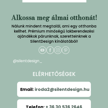
Alkossa meg álmai otthonát!
Nálunk mindent megtalál, ami egy otthonba
kellhet. Prémium minőségű lakberendezési
ajándékok párunknak, szeretteinknek a
SilentDesign kínálatából!
@silentdesign_
ELÉRHETŐSÉGEK
Email
:
iroda2@silentdesign.hu
Telefon
:
+ 36 30 536 2646