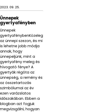
2023. 09. 25.
Ünnepek
gyertyafényben
Ünnepek
gyertyafénybenKözeleg
az ünnepi szezon, és mi
is lehetne jobb módja
annak, hogy
ünnepeljünk, mint a
gyertyafény meleg és
hívogató fénye? A
gyertyák régóta az
ünnepség, a remény és
az összetartozás
szimbólumai az év
ezen varázslatos
időszakában. Ebben a
blogban azt fogjuk
megvizsgálni, hogyan