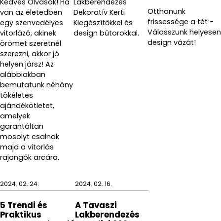
Kedves Olvasók! Ha
Lakberendezés
Otthonunk
van az életedben
Dekoratív Kerti
frissessége a tét -
egy szenvedélyes
Kiegészítőkkel és
Válasszunk helyesen
vitorlázó, akinek
design bútorokkal.
design vázát!
örömet szeretnél
szerezni, akkor jó
helyen jársz! Az
alábbiakban
bemutatunk néhány
tökéletes
ajándékötletet,
amelyek
garantáltan
mosolyt csalnak
majd a vitorlás
rajongók arcára.
2024. 02. 24.
2024. 02. 16.
5 Trendi és
A Tavaszi
Praktikus
Lakberendezés