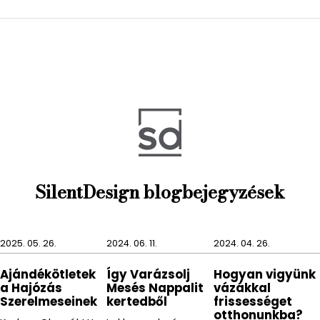
ajándékozol másoknak vagy önmagadnak.
Szenvedély, stílus, személyiség, funkcionalitás,
szépség, egyediség, kivitelezés, ez jellemzi Jan
Philippi minden termékét.
SilentDesign blogbejegyzések
2025. 05. 26.
2024. 06. 11.
2024. 04. 26.
Ajándékötletek
Így Varázsolj
Hogyan vigyünk
a Hajózás
Mesés Nappalit
vázákkal
Szerelmeseinek
kertedből
frissességet
otthonunkba?