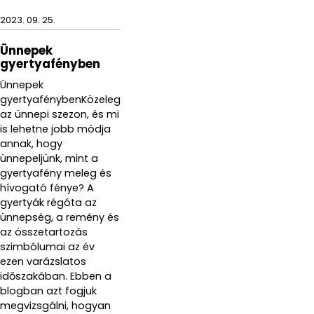
2023. 09. 25.
Ünnepek
gyertyafényben
Ünnepek
gyertyafénybenKözeleg
az ünnepi szezon, és mi
is lehetne jobb módja
annak, hogy
ünnepeljünk, mint a
gyertyafény meleg és
hívogató fénye? A
gyertyák régóta az
ünnepség, a remény és
az összetartozás
szimbólumai az év
ezen varázslatos
időszakában. Ebben a
blogban azt fogjuk
megvizsgálni, hogyan