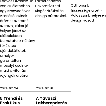
Kedves Olvasók! Ha
Lakberendezés
Otthonunk
van az életedben
Dekoratív Kerti
frissessége a tét -
egy szenvedélyes
Kiegészítőkkel és
Válasszunk helyesen
vitorlázó, akinek
design bútorokkal.
design vázát!
örömet szeretnél
szerezni, akkor jó
helyen jársz! Az
alábbiakban
bemutatunk néhány
tökéletes
ajándékötletet,
amelyek
garantáltan
mosolyt csalnak
majd a vitorlás
rajongók arcára.
2024. 02. 24.
2024. 02. 16.
5 Trendi és
A Tavaszi
Praktikus
Lakberendezés