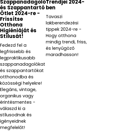
Szappanadagoló
Trendjei 2024-
és Szappantartó
ben
Ötlet 2024-re -
Tavaszi
Frissítse
lakberendezési
Otthona
tippek 2024-re -
Higiéniáját és
Hogy otthona
Stílusát!
mindig trendi, friss,
Fedezd fel a
és lenyűgöző
legfrissebb és
maradhasson!
legpraktikusabb
szappanadagolókat
és szappantartókat
otthonodba és
közösségi helyekre!
Elegáns, vintage,
organikus vagy
érintésmentes -
válaszd ki a
stílusodnak és
igényeidnek
megfelelőt!