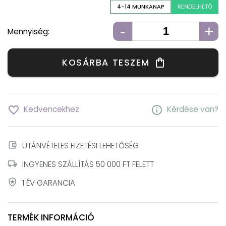
4-14 MUNKANAP
RENDELHETŐ
-
+
Mennyiség:
KOSÁRBA TESZEM
shopping_bag
favorite_border
info
Kedvencekhez
Kérdése van?
account_balance_wallet
UTÁNVÉTELES FIZETÉSI LEHETŐSÉG
local_shipping
INGYENES SZÁLLÍTÁS 50 000 FT FELETT
local_police
1 ÉV GARANCIA
TERMÉK INFORMÁCIÓ