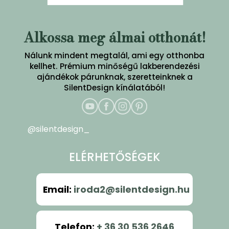
Alkossa meg álmai otthonát!
Nálunk mindent megtalál, ami egy otthonba
kellhet. Prémium minőségű lakberendezési
ajándékok párunknak, szeretteinknek a
SilentDesign kínálatából!
@silentdesign_
ELÉRHETŐSÉGEK
Email
:
iroda2@silentdesign.hu
Telefon
:
+ 36 30 536 2646