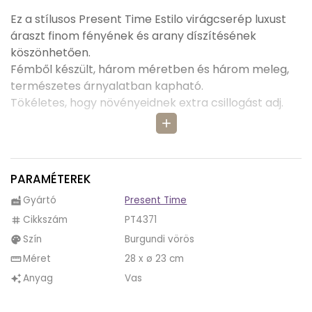
Ez a stílusos Present Time Estilo virágcserép luxust
áraszt finom fényének és arany díszítésének
köszönhetően.
Fémből készült, három méretben és három meleg,
természetes árnyalatban kapható.
Tökéletes, hogy növényeidnek extra csillogást adj.
add
PARAMÉTEREK
Gyártó
Present Time
factory
Cikkszám
PT4371
tag
Szín
Burgundi vörös
palette
Méret
28 x ø 23 cm
straighten
Anyag
Vas
auto_awesome