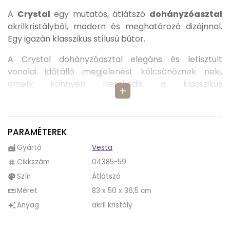
A
Crystal
egy mutatós, átlátszó
dohányzóasztal
akrilkristályból, modern és meghatározó dizájnnal.
Egy igazán klasszikus stílusú bútor.
A Crystal dohányzóasztal elegáns és letisztult
vonalai időtálló megjelenést kölcsönöznek neki,
amely könnyen illeszkedik a klasszikus
add
berendezéshez, de kitűnő fénypont lehet kortárs
vagy modern környezetben is.
Helyezze a kanapé elé praktikus dohányzóasztalként
PARAMÉTEREK
vagy polcként izgalmas középpontként!
Gyártó
Vesta
factory
Konzisztencia, amely a minőség szinonimája; a
Cikkszám
04385-59
tag
Crystal egy elegáns dohányzóasztal, amely egyetlen
Szín
Átlátszó
palette
hőformázott akrilüveg lapból áll, ami szilárdságot és
Méret
83 x 50 x 36,5 cm
straighten
stabilitást kölcsönöz neki.
Anyag
akril kristály
auto_awesome
A Crystal dohányzóasztal
minta nélkül
,
pöttyös
és