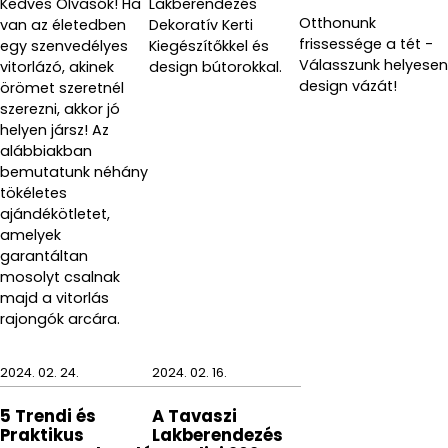
Kedves Olvasók! Ha
Lakberendezés
kivitelezett terméke ötvözi a három Vesta által
Otthonunk
van az életedben
Dekoratív Kerti
legfontosabbnak tartott tulajdonságokat:
frissessége a tét -
egy szenvedélyes
Kiegészítőkkel és
Válasszunk helyesen
vitorlázó, akinek
design bútorokkal.
1. a divatos hátteret
design vázát!
örömet szeretnél
szerezni, akkor jó
2. érzelmek megjelenítését
helyen jársz! Az
alábbiakban
3. mindezt az öko fenntarthatóság jegyében
bemutatunk néhány
tökéletes
ajándékötletet,
Tisztítási tippek:
amelyek
garantáltan
Használjon puha törlőkendőt üvegtisztító szerekkel
mosolyt csalnak
(feltéve, hogy azok nem tartalmaznak alkoholos
majd a vitorlás
vagy súroló hatású anyagokat).
rajongók arcára.
Az enyhe karcolások folyékony fényezőanyaggal és
puha mikroszálas kendővel eltávolíthatók.a
2024. 02. 24.
2024. 02. 16.
5 Trendi és
A Tavaszi
Praktikus
Lakberendezés