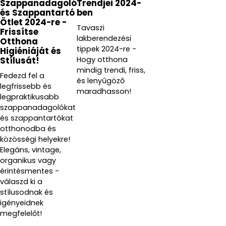
Szappanadagoló
Trendjei 2024-
és Szappantartó
ben
Ötlet 2024-re -
Tavaszi
Frissítse
lakberendezési
Otthona
tippek 2024-re -
Higiéniáját és
Hogy otthona
Stílusát!
mindig trendi, friss,
Fedezd fel a
és lenyűgöző
legfrissebb és
maradhasson!
legpraktikusabb
szappanadagolókat
és szappantartókat
otthonodba és
közösségi helyekre!
Elegáns, vintage,
organikus vagy
érintésmentes -
válaszd ki a
stílusodnak és
igényeidnek
megfelelőt!