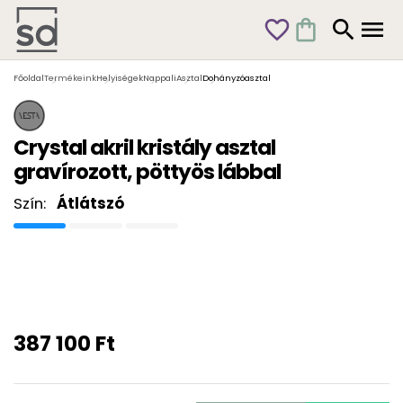
favorite_outline
shopping_bag
search
menu
Főoldal
Termékeink
Helyiségek
Nappali
Asztal
Dohányzóasztal
Crystal akril kristály asztal
gravírozott, pöttyös lábbal
Szín:
Átlátszó
387 100 Ft