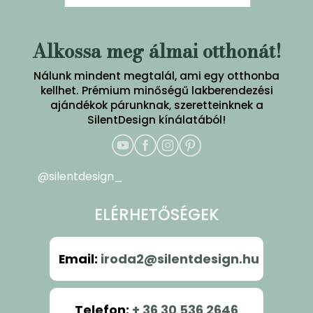
Alkossa meg álmai otthonát!
Nálunk mindent megtalál, ami egy otthonba
kellhet. Prémium minőségű lakberendezési
ajándékok párunknak, szeretteinknek a
SilentDesign kínálatából!
@silentdesign_
ELÉRHETŐSÉGEK
Email
:
iroda2@silentdesign.hu
Telefon
:
+ 36 30 536 2646