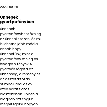
2023. 09. 25.
Ünnepek
gyertyafényben
Ünnepek
gyertyafénybenKözeleg
az ünnepi szezon, és mi
is lehetne jobb módja
annak, hogy
ünnepeljünk, mint a
gyertyafény meleg és
hívogató fénye? A
gyertyák régóta az
ünnepség, a remény és
az összetartozás
szimbólumai az év
ezen varázslatos
időszakában. Ebben a
blogban azt fogjuk
megvizsgálni, hogyan