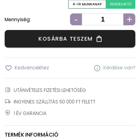
4-14 MUNKANAP
RENDELHETŐ
-
+
Mennyiség:
KOSÁRBA TESZEM
shopping_bag
favorite_border
info
Kedvencekhez
Kérdése van?
account_balance_wallet
UTÁNVÉTELES FIZETÉSI LEHETŐSÉG
local_shipping
INGYENES SZÁLLÍTÁS 50 000 FT FELETT
local_police
1 ÉV GARANCIA
TERMÉK INFORMÁCIÓ