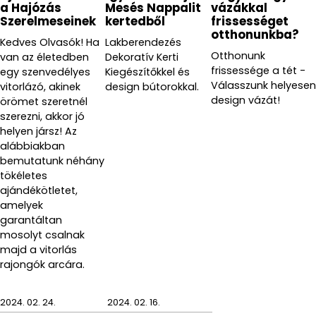
a Hajózás
Mesés Nappalit
vázákkal
Szerelmeseinek
kertedből
frissességet
otthonunkba?
Kedves Olvasók! Ha
Lakberendezés
Otthonunk
van az életedben
Dekoratív Kerti
frissessége a tét -
egy szenvedélyes
Kiegészítőkkel és
Válasszunk helyesen
vitorlázó, akinek
design bútorokkal.
design vázát!
örömet szeretnél
A Vesta kiemelten fontosnak tartja a környezet
szerezni, akkor jó
védelmét! A különleges akril kristály anyag magas
helyen jársz! Az
alábbiakban
minőségű műanyagból, öko fenntartható (PET
bemutatunk néhány
palack) újrahasznosított forrásból készülnek. Az akril
tökéletes
kristály továbbá nem törik, mint az üveg, ezáltal
ajándékötletet,
biztonságos és tartós dekorációs-, és funkcionális
amelyek
eleme lehet otthonunknak! A virágmotívumok a
garantáltan
Vesta ismertető jegye!
mosolyt csalnak
majd a vitorlás
rajongók arcára.
A Vesta minden egyes termékének meg van a maga
története. A Vesta márka képviseli az olasz dizájnt,
2024. 02. 24.
2024. 02. 16.
hiszen minden művészien megálmodott és