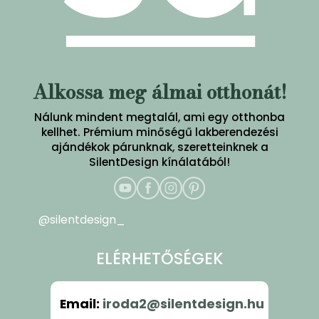
Alkossa meg álmai otthonát!
Nálunk mindent megtalál, ami egy otthonba
kellhet. Prémium minőségű lakberendezési
ajándékok párunknak, szeretteinknek a
SilentDesign kínálatából!
@silentdesign_
ELÉRHETŐSÉGEK
Email
:
iroda2@silentdesign.hu