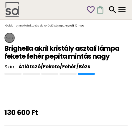
favorite_outline
shopping_bag
search
menu
Főoldal
Termékeink
Lakás dekorációk
Lámpa
Asztali lámpa
Brighella akril kristály asztali lámpa
fekete fehér pepita mintás nagy
Szín:
Átlátszó/Fekete/Fehér/Bézs
130 600 Ft