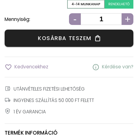
4-14 MUNKANAP
RENDELHETŐ
-
+
Mennyiség:
KOSÁRBA TESZEM
shopping_bag
favorite_border
info
Kedvencekhez
Kérdése van?
account_balance_wallet
UTÁNVÉTELES FIZETÉSI LEHETŐSÉG
local_shipping
INGYENES SZÁLLÍTÁS 50 000 FT FELETT
local_police
1 ÉV GARANCIA
TERMÉK INFORMÁCIÓ