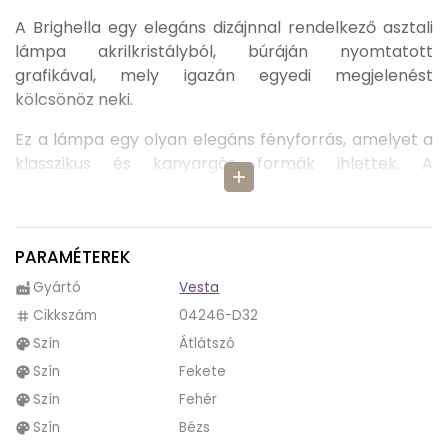
A Brighella egy elegáns dizájnnal rendelkező asztali
lámpa akrilkristályból, búráján nyomtatott
grafikával, mely igazán egyedi megjelenést
kölcsönöz neki.
Ez a lámpa egy olyan elegáns fényforrás, amelyet a
klasszikus és kanyargós formák ihlettek. A
add
polipropilén lámpaernyő lágyan szórja a fényt,
barátságos és pihentető légkört teremtve.
Garantáltan eredeti hangulattal díszíti fel
PARAMÉTEREK
otthonunkat!
Gyártó
Vesta
factory
A Brighella asztali lámpa egyaránt lehet a hálószoba
Cikkszám
04246-D32
tag
vagy a nappali kiegészítője; ideális az éjjeliszekrényre
Szín
Átlátszó
palette
vagy egy kis asztalra a kanapé mellett.
Szín
Fekete
palette
Szín
Fehér
palette
Világítani eleganciával és némi szín hozzáadásával,
ez a Brighella különlegessége. A lámpaernyőre
Szín
Bézs
palette