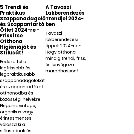
kivitelezett terméke ötvözi a három Vesta által
5 Trendi és
A Tavaszi
legfontosabbnak tartott tulajdonságokat:
Praktikus
Lakberendezés
Szappanadagoló
Trendjei 2024-
1. a divatos hátteret
és Szappantartó
ben
Ötlet 2024-re -
Tavaszi
Frissítse
2. érzelmek megjelenítését
lakberendezési
Otthona
tippek 2024-re -
Higiéniáját és
3. mindezt az öko fenntarthatóság jegyében
Hogy otthona
Stílusát!
mindig trendi, friss,
Fedezd fel a
és lenyűgöző
Tisztítási tippek:
legfrissebb és
maradhasson!
legpraktikusabb
Használjon puha törlőkendőt üvegtisztító szerekkel
szappanadagolókat
(feltéve, hogy azok nem tartalmaznak alkoholos
és szappantartókat
otthonodba és
vagy súroló hatású anyagokat).
közösségi helyekre!
Az enyhe karcolások folyékony fényezőanyaggal és
Elegáns, vintage,
organikus vagy
puha mikroszálas kendővel eltávolíthatók.
érintésmentes -
válaszd ki a
stílusodnak és