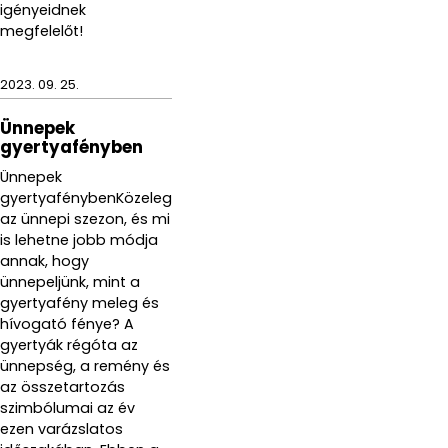
igényeidnek
megfelelőt!
2023. 09. 25.
Ünnepek
gyertyafényben
Ünnepek
gyertyafénybenKözeleg
az ünnepi szezon, és mi
is lehetne jobb módja
annak, hogy
ünnepeljünk, mint a
gyertyafény meleg és
hívogató fénye? A
gyertyák régóta az
ünnepség, a remény és
az összetartozás
szimbólumai az év
ezen varázslatos