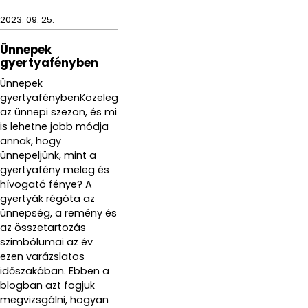
2023. 09. 25.
Ünnepek
gyertyafényben
Ünnepek
gyertyafénybenKözeleg
az ünnepi szezon, és mi
is lehetne jobb módja
annak, hogy
ünnepeljünk, mint a
gyertyafény meleg és
hívogató fénye? A
gyertyák régóta az
ünnepség, a remény és
az összetartozás
szimbólumai az év
ezen varázslatos
időszakában. Ebben a
blogban azt fogjuk
megvizsgálni, hogyan