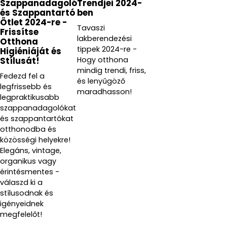
Szappanadagoló
Trendjei 2024-
és Szappantartó
ben
Ötlet 2024-re -
Tavaszi
Frissítse
lakberendezési
Otthona
tippek 2024-re -
Higiéniáját és
Hogy otthona
Stílusát!
mindig trendi, friss,
Fedezd fel a
és lenyűgöző
legfrissebb és
maradhasson!
legpraktikusabb
szappanadagolókat
és szappantartókat
otthonodba és
közösségi helyekre!
Elegáns, vintage,
organikus vagy
érintésmentes -
válaszd ki a
stílusodnak és
igényeidnek
megfelelőt!