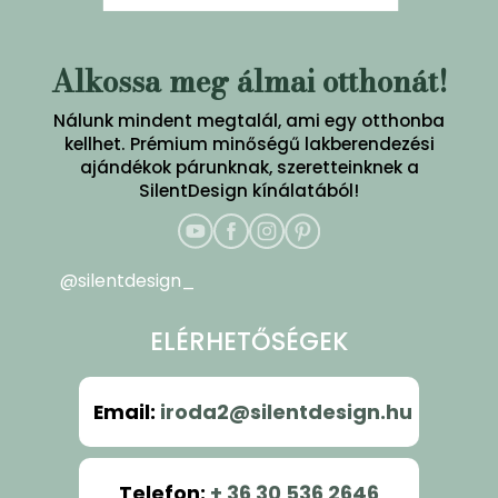
Alkossa meg álmai otthonát!
Nálunk mindent megtalál, ami egy otthonba
kellhet. Prémium minőségű lakberendezési
ajándékok párunknak, szeretteinknek a
SilentDesign kínálatából!
@silentdesign_
ELÉRHETŐSÉGEK
Email
:
iroda2@silentdesign.hu
Telefon
:
+ 36 30 536 2646