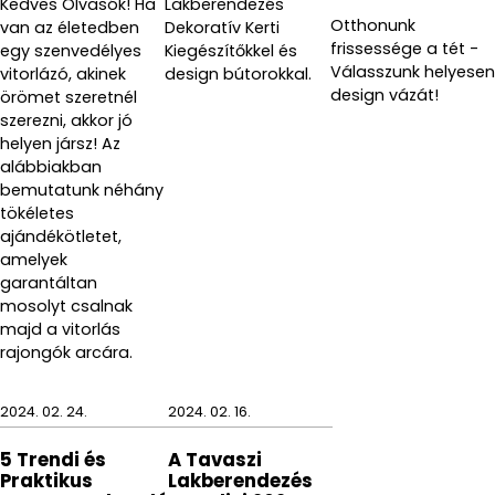
Kedves Olvasók! Ha
Lakberendezés
Otthonunk
van az életedben
Dekoratív Kerti
A BELLWOOD az Umbra egyedi kerete, amely natúr
frissessége a tét -
egy szenvedélyes
Kiegészítőkkel és
és dió színben és vonzó kivitelekben kapható, amely
Válasszunk helyesen
vitorlázó, akinek
design bútorokkal.
csodálatos dekorációs eleme lesz oothonuknak.
design vázát!
örömet szeretnél
szerezni, akkor jó
helyen jársz! Az
alábbiakban
bemutatunk néhány
tökéletes
ajándékötletet,
amelyek
garantáltan
mosolyt csalnak
majd a vitorlás
rajongók arcára.
2024. 02. 24.
2024. 02. 16.
5 Trendi és
A Tavaszi
Praktikus
Lakberendezés