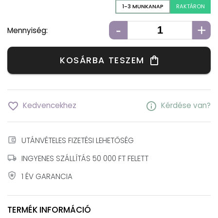
1-3 MUNKANAP
RAKTÁRON
-
+
Mennyiség:
KOSÁRBA TESZEM
shopping_bag
favorite_border
info
Kedvencekhez
Kérdése van?
account_balance_wallet
UTÁNVÉTELES FIZETÉSI LEHETŐSÉG
local_shipping
INGYENES SZÁLLÍTÁS 50 000 FT FELETT
local_police
1 ÉV GARANCIA
TERMÉK INFORMÁCIÓ