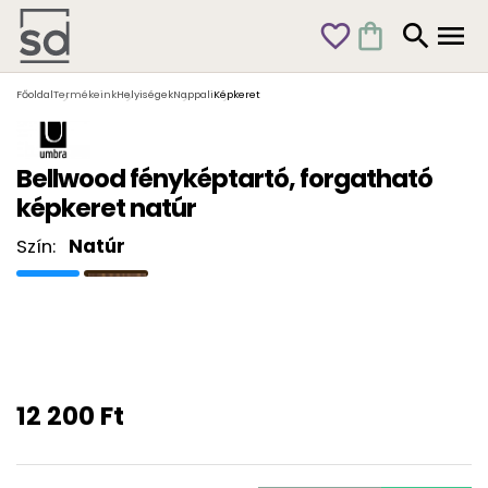
favorite_outline
shopping_bag
search
menu
Főoldal
Termékeink
Helyiségek
Nappali
Képkeret
Bellwood fényképtartó, forgatható
képkeret natúr
Szín:
Natúr
12 200 Ft