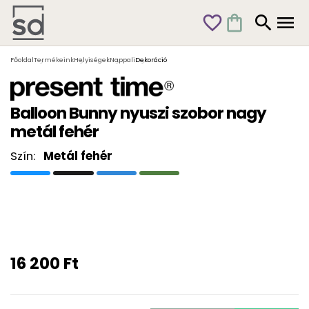
favorite_outline
shopping_bag
search
menu
Főoldal
Termékeink
Helyiségek
Nappali
Dekoráció
Balloon Bunny nyuszi szobor nagy
metál fehér
Szín:
Metál fehér
16 200 Ft