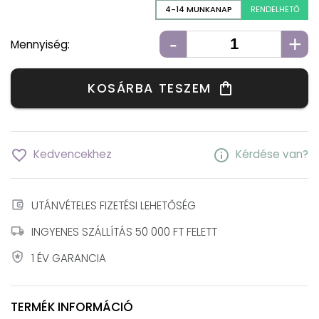
4-14 MUNKANAP
RENDELHETŐ
-
+
Mennyiség:
KOSÁRBA TESZEM
shopping_bag
favorite_border
info
Kedvencekhez
Kérdése van?
account_balance_wallet
UTÁNVÉTELES FIZETÉSI LEHETŐSÉG
local_shipping
INGYENES SZÁLLÍTÁS 50 000 FT FELETT
local_police
1 ÉV GARANCIA
TERMÉK INFORMÁCIÓ