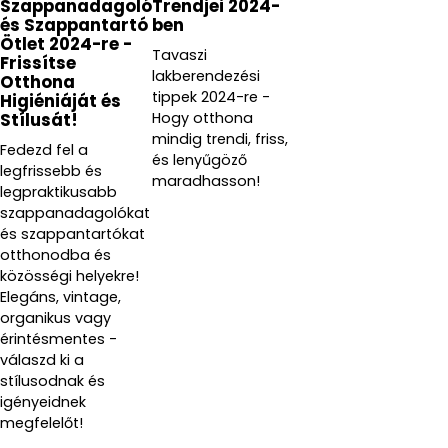
Szappanadagoló
Trendjei 2024-
és Szappantartó
ben
Ötlet 2024-re -
Tavaszi
Frissítse
lakberendezési
Otthona
tippek 2024-re -
Higiéniáját és
Hogy otthona
Stílusát!
mindig trendi, friss,
Fedezd fel a
és lenyűgöző
legfrissebb és
maradhasson!
legpraktikusabb
szappanadagolókat
és szappantartókat
otthonodba és
közösségi helyekre!
Elegáns, vintage,
organikus vagy
érintésmentes -
válaszd ki a
stílusodnak és
igényeidnek
megfelelőt!