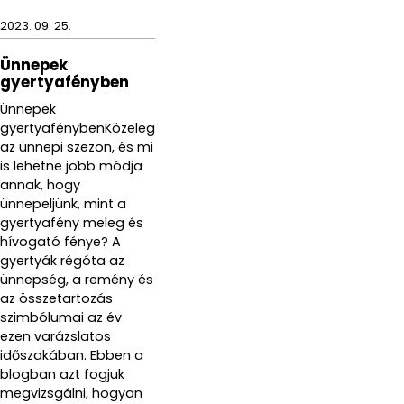
2023. 09. 25.
Ünnepek
gyertyafényben
Ünnepek
gyertyafénybenKözeleg
az ünnepi szezon, és mi
is lehetne jobb módja
annak, hogy
ünnepeljünk, mint a
gyertyafény meleg és
hívogató fénye? A
gyertyák régóta az
ünnepség, a remény és
az összetartozás
szimbólumai az év
ezen varázslatos
időszakában. Ebben a
blogban azt fogjuk
megvizsgálni, hogyan