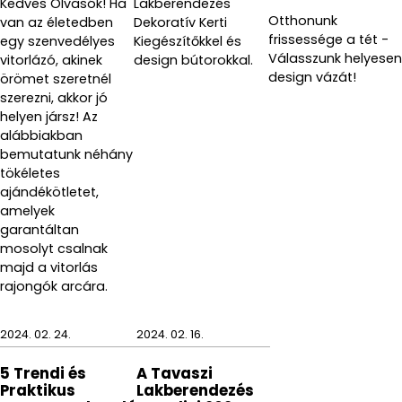
Kedves Olvasók! Ha
Lakberendezés
Otthonunk
van az életedben
Dekoratív Kerti
frissessége a tét -
egy szenvedélyes
Kiegészítőkkel és
Válasszunk helyesen
vitorlázó, akinek
design bútorokkal.
design vázát!
örömet szeretnél
szerezni, akkor jó
helyen jársz! Az
alábbiakban
bemutatunk néhány
tökéletes
ajándékötletet,
amelyek
garantáltan
mosolyt csalnak
majd a vitorlás
rajongók arcára.
2024. 02. 24.
2024. 02. 16.
5 Trendi és
A Tavaszi
Praktikus
Lakberendezés