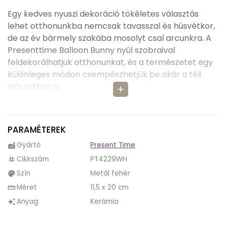
Egy kedves nyuszi dekoráció tökéletes választás
lehet otthonunkba nemcsak tavasszal és húsvétkor,
de az év bármely szakába mosolyt csal arcunkra. A
Presenttime Balloon Bunny nyúl szobraival
feldekorálhatjuk otthonunkat, és a természetet egy
különleges módon csempészhetjük be akár a téli
időszakban is.
add
A nyúl dekorációk és motívumok egy stílusos
dekoráció, hiszen gyakran a szerencse és
PARAMÉTEREK
termékenység és megújulás szimbólumai. A metál
színű nyúl szobrokkal bármely helyiséget
Gyártó
Present Time
factory
feldekorálhatjuk, mely jól mutat akár önmagában, de
Cikkszám
PT4229WH
tag
társaival együtt dekorálva még különlegesebb
Szín
Metál fehér
palette
hatást érhetünk el.
Méret
11,5 x 20 cm
straighten
A Balloon Bunny nyúl szobrot elhelyezhetjük asztalon,
Anyag
Kerámia
auto_awesome
polcon vagy ablakpárkányon, mert ezek a kedves
dekorációk egyedi és kifinomult hangulatot