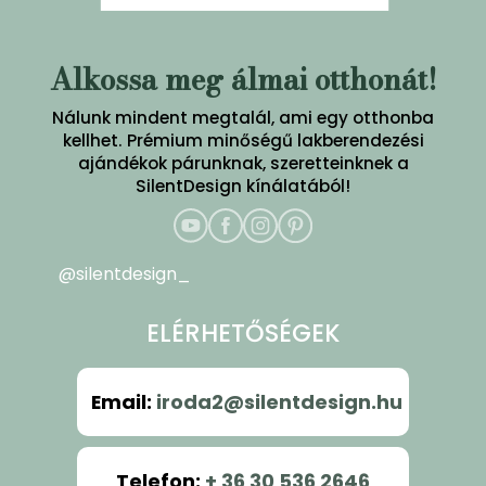
Alkossa meg álmai otthonát!
Nálunk mindent megtalál, ami egy otthonba
kellhet. Prémium minőségű lakberendezési
ajándékok párunknak, szeretteinknek a
SilentDesign kínálatából!
@silentdesign_
ELÉRHETŐSÉGEK
Email
:
iroda2@silentdesign.hu
Telefon
:
+ 36 30 536 2646