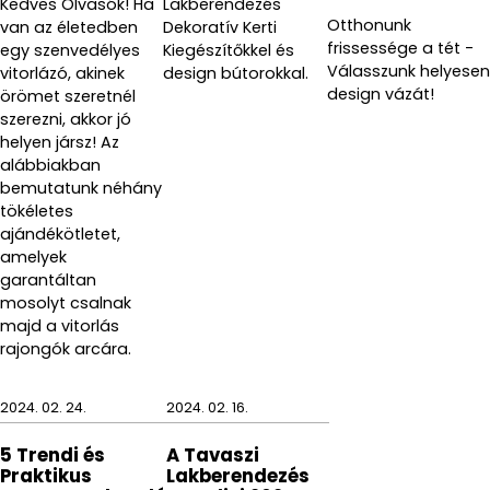
Kedves Olvasók! Ha
Lakberendezés
Otthonunk
van az életedben
Dekoratív Kerti
frissessége a tét -
egy szenvedélyes
Kiegészítőkkel és
Válasszunk helyesen
vitorlázó, akinek
design bútorokkal.
design vázát!
örömet szeretnél
szerezni, akkor jó
helyen jársz! Az
alábbiakban
bemutatunk néhány
tökéletes
ajándékötletet,
amelyek
garantáltan
mosolyt csalnak
majd a vitorlás
rajongók arcára.
2024. 02. 24.
2024. 02. 16.
5 Trendi és
A Tavaszi
Praktikus
Lakberendezés