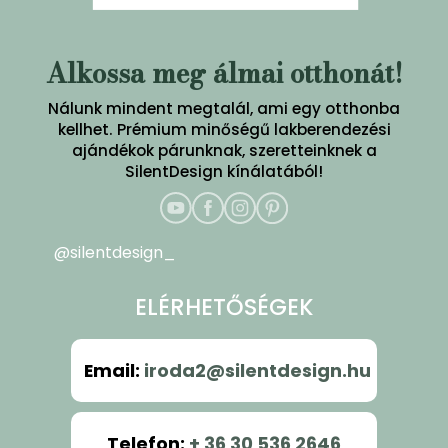
Alkossa meg álmai otthonát!
Nálunk mindent megtalál, ami egy otthonba
kellhet. Prémium minőségű lakberendezési
ajándékok párunknak, szeretteinknek a
SilentDesign kínálatából!
@silentdesign_
ELÉRHETŐSÉGEK
Email
:
iroda2@silentdesign.hu
Telefon
:
+ 36 30 536 2646