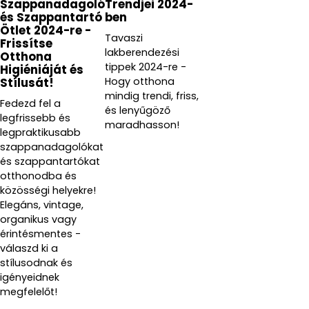
Szappanadagoló
Trendjei 2024-
és Szappantartó
ben
Ötlet 2024-re -
Tavaszi
Frissítse
lakberendezési
Otthona
tippek 2024-re -
Higiéniáját és
Hogy otthona
Stílusát!
mindig trendi, friss,
Fedezd fel a
és lenyűgöző
legfrissebb és
maradhasson!
legpraktikusabb
szappanadagolókat
és szappantartókat
otthonodba és
közösségi helyekre!
Elegáns, vintage,
organikus vagy
érintésmentes -
válaszd ki a
stílusodnak és
igényeidnek
megfelelőt!