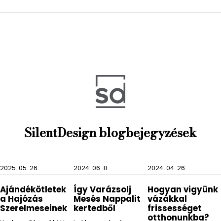
ajándékozol másoknak vagy önmagadnak.
Szendvedély, stílus, személyiség, funkcionalitás,
szépség, egyediség, kivitelezés, ez jellemzi Jan
Philippi minden termékét.
SilentDesign blogbejegyzések
2025. 05. 26.
2024. 06. 11.
2024. 04. 26.
Ajándékötletek
Így Varázsolj
Hogyan vigyünk
a Hajózás
Mesés Nappalit
vázákkal
Szerelmeseinek
kertedből
frissességet
otthonunkba?