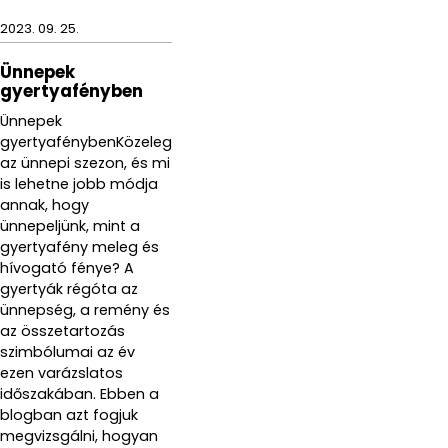
2023. 09. 25.
Ünnepek
gyertyafényben
Ünnepek
gyertyafénybenKözeleg
az ünnepi szezon, és mi
is lehetne jobb módja
annak, hogy
ünnepeljünk, mint a
gyertyafény meleg és
hívogató fénye? A
gyertyák régóta az
ünnepség, a remény és
az összetartozás
szimbólumai az év
ezen varázslatos
időszakában. Ebben a
blogban azt fogjuk
megvizsgálni, hogyan