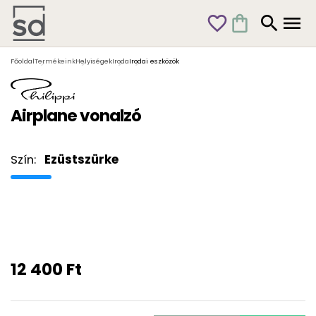
favorite_outline
shopping_bag
search
menu
Főoldal
Termékeink
Helyiségek
Iroda
Irodai eszközök
Airplane vonalzó
Szín:
Ezüstszürke
12 400 Ft