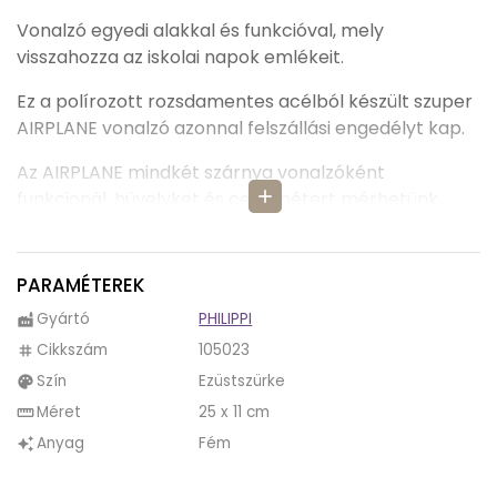
Vonalzó egyedi alakkal és funkcióval, mely
visszahozza az iskolai napok emlékeit.
Ez a polírozott rozsdamentes acélból készült szuper
AIRPLANE vonalzó azonnal felszállási engedélyt kap.
Az AIRPLANE mindkét szárnya vonalzóként
add
funkcionál, hüvelyket és centimétert mérhetünk
vele.
Az AIRPLANE vonalzón található hosszúkás éknek
PARAMÉTEREK
köszönhetően töltőtollak, tollak vagy ceruzák
Gyártó
PHILIPPI
factory
kerülhetnek a fedélzetre utasként.
Cikkszám
105023
tag
A Jörg Langkop által tervezett AIRPLANE vonalzó
Szín
Ezüstszürke
palette
igazán egyedi ajándék lehet szeretteinknek vagy
Méret
25 x 11 cm
straighten
akár kollégánknak is.
Anyag
Fém
auto_awesome
A Philippi gyártó olyan termékeket kínál, melyek
meghódítják a szíveket, és melyeket szívesen