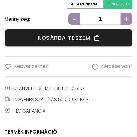
4-14 MUNKANAP
RENDELHETŐ
-
+
Mennyiség:
KOSÁRBA TESZEM
shopping_bag
favorite_border
info
Kedvencekhez
Kérdése van?
account_balance_wallet
UTÁNVÉTELES FIZETÉSI LEHETŐSÉG
local_shipping
INGYENES SZÁLLÍTÁS 50 000 FT FELETT
local_police
1 ÉV GARANCIA
TERMÉK INFORMÁCIÓ