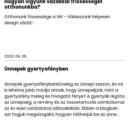
Hogyan vigyünk vázákkal frissességet
otthonunkba?
Otthonunk frissessége a tét - Válasszunk helyesen
design vázát!
2023. 09. 25.
Ünnepek gyertyafényben
Ünnepek gyertyafénybenKözeleg az ünnepi szezon, és mi
is lehetne jobb módja annak, hogy ünnepeljünk, mint a
gyertyafény meleg és hívogató fénye? A gyertyák régóta
az ünnepség, a remény és az összetartozás szimbólumai
az év ezen varázslatos időszakában. Ebben a blogban
azt fogjuk megvizsgálni, hogyan tölthetjük be az ünne...