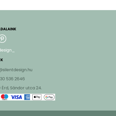
LDALAINK
design_
EK
@silentdesign.hu
 30 536 2646
 Érd, Sándor utca 24.