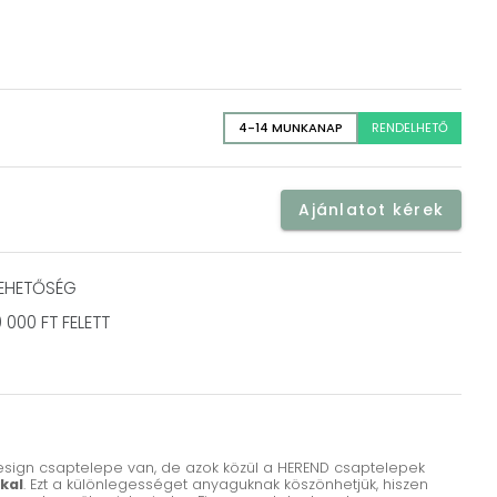
4-14 MUNKANAP
RENDELHETŐ
Ajánlatot kérek
LEHETŐSÉG
 000 FT FELETT
esign csaptelepe van, de azok közül a HEREND csaptelepek
kal
. Ezt a különlegességet anyaguknak köszönhetjük, hiszen