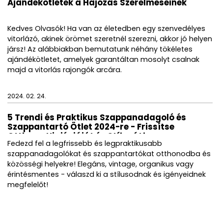
Ajándékötletek a Hajózás Szerelmeseinek
Kedves Olvasók! Ha van az életedben egy szenvedélyes
vitorlázó, akinek örömet szeretnél szerezni, akkor jó helyen
jársz! Az alábbiakban bemutatunk néhány tökéletes
ajándékötletet, amelyek garantáltan mosolyt csalnak
majd a vitorlás rajongók arcára.
2024. 02. 24.
5 Trendi és Praktikus Szappanadagoló és
Szappantartó Ötlet 2024-re - Frissítse
Otthona Higiéniáját és Stílusát!
Fedezd fel a legfrissebb és legpraktikusabb
szappanadagolókat és szappantartókat otthonodba és
közösségi helyekre! Elegáns, vintage, organikus vagy
érintésmentes - válaszd ki a stílusodnak és igényeidnek
megfelelőt!