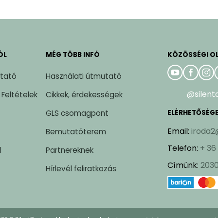
ÓL
MÉG TÖBB INFÓ
KÖZÖSSÉGI O
ztató
Használati útmutató
@silent
 Feltételek
Cikkek, érdekességek
GLS csomagpont
ELÉRHETŐSÉG
Email
:
iroda2
Bemutatóterem
Telefon
:
+ 36
l
Partnereknek
Címünk
:
2030
Hírlevél feliratkozás