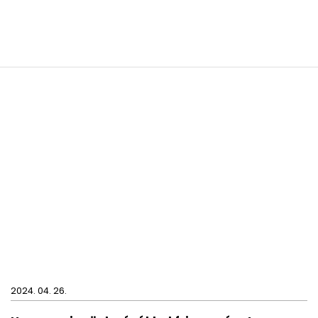
attal rendelhető az oldalról, amit telefonon és emailben is
2024. 04. 26.