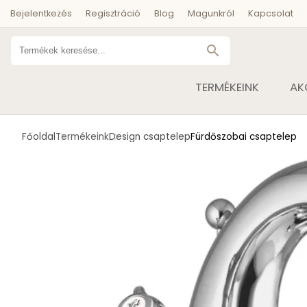
Bejelentkezés
Regisztráció
Blog
Magunkról
Kapcsolat
search
TERMÉKEINK
AK
Főoldal
Termékeink
Design csaptelep
Fürdőszobai csaptelep