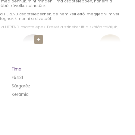
k meg bennük, mint minden Fima csaptelepben, hanem a
véből következtethetünk.
 a HEREND csaptelepeknek, de nem kell ettől megijedni, mivel
ognak kimenni a divatból.
a HEREND csaptelepek. Ezeket a színeket itt a skálán találjuk,
add
Fima
F5431
Sárgaréz
Kerámia
bb kivitelben is kaphatóak a HEREND csaptelepek, így egy
llunk szemben. Van
modernebb
és
régiesebb
csaptelep is. Van
en
különálló részekkel
találjuk szemben magunkat.
inket, akkor választhatjuk azért is, mert környezetbarát gyártó