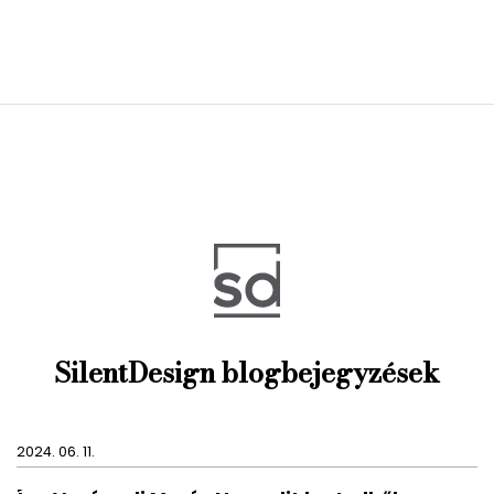
Az összes Fima termék árajánl
tudunk adni.
SilentDesign blogbejegyzések
2024. 06. 11.