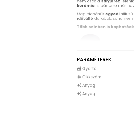
nem csak a
sárgaréz
jeleni
kerámia
is, bár erre már ne
Megjelenésük
egyedi
stílusú
időtálló
darabok, soha nem f
Több színben is kaphatóak
PARAMÉTEREK
Gyártó
factory
Cikkszám
tag
Anyag
auto_awesome
Anyag
auto_awesome
Nem csak több színben, de tö
igazán széles választékkal á
ami
egy darab
és van amib
Ha nem is a kinézet fog meg m
a Fima.