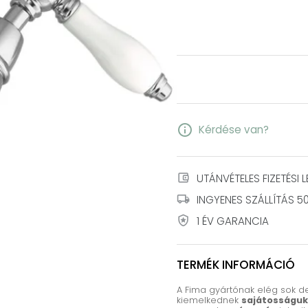
info
Kérdése van?
account_balance_wallet
UTÁNVÉTELES FIZETÉSI 
local_shipping
INGYENES SZÁLLÍTÁS 50
local_police
1 ÉV GARANCIA
TERMÉK INFORMÁCIÓ
A Fima gyártónak elég sok d
kiemelkednek
sajátosságuk