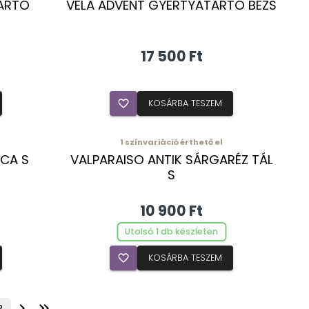
ARTÓ
VELA ADVENT GYERTYATARTÓ BÉZS
17 500 Ft
favorite_border
KOSÁRBA TESZEM
1
színvariáció érthető el
LCA S
VALPARAISO ANTIK SÁRGARÉZ TÁL
S
10 900 Ft
Utolsó 1 db készleten
favorite_border
KOSÁRBA TESZEM
chevron_right
keyboard_double_arrow_right
2