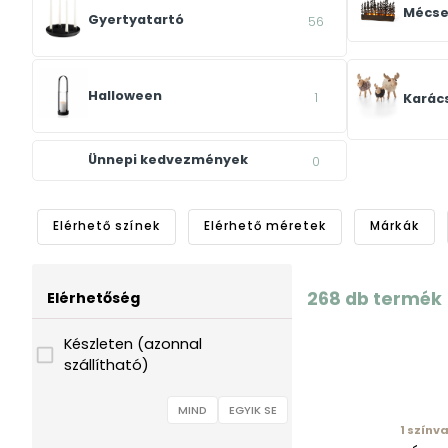
Mécse
Gyertyatartó
56
Halloween
1
Karác
Ünnepi kedvezmények
0
Elérhető színek
Elérhető méretek
Márkák
268
db termék
Elérhetőség
Készleten (azonnal
szállítható)
MIND
EGYIK SE
1
színva