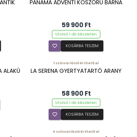
ANTIK
PANAMA ADVENTI KOSZORÚ BARNA
59 900 Ft
Utolsó 1 db készleten
favorite_border
KOSÁRBA TESZEM
1
színvariáció érthető el
A ALAKÚ
LA SERENA GYERTYATARTÓ ARANY
58 900 Ft
Utolsó 1 db készleten
favorite_border
KOSÁRBA TESZEM
4
színvariáció érthető el