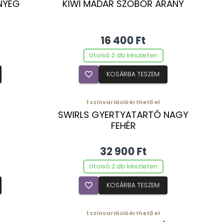
NYEG
KIWI MADÁR SZOBOR ARANY
16 400 Ft
Utolsó 2 db készleten
favorite_border
KOSÁRBA TESZEM
1
színvariáció érthető el
SWIRLS GYERTYATARTÓ NAGY
FEHÉR
32 900 Ft
Utolsó 2 db készleten
favorite_border
KOSÁRBA TESZEM
1
színvariáció érthető el