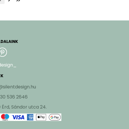
LDALAINK
design_
EK
@silentdesign.hu
 30 536 2646
 Érd, Sándor utca 24.