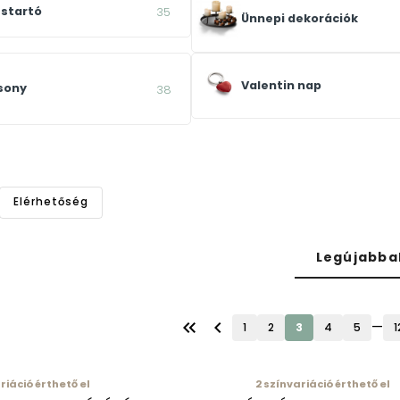
startó
35
Ünnepi dekorációk
Valentin nap
sony
38
Elérhetőség
Legújabba
keyboard_double_arrow_left
chevron_left
—
1
2
3
4
5
1
riáció érthető el
2
színvariáció érthető el