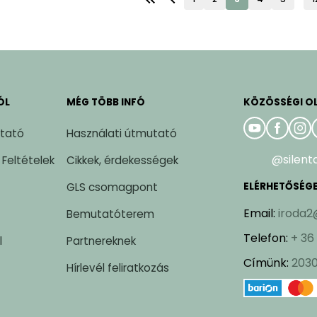
ÓL
MÉG TÖBB INFÓ
KÖZÖSSÉGI O
ztató
Használati útmutató
@silent
 Feltételek
Cikkek, érdekességek
GLS csomagpont
ELÉRHETŐSÉG
Email
:
iroda2
Bemutatóterem
Telefon
:
+ 36
l
Partnereknek
Címünk
:
2030
Hírlevél feliratkozás