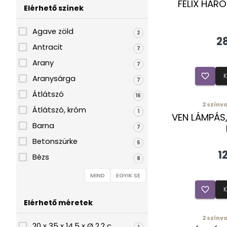
FELIX HÁR
Elérhető színek
Agave zöld
2
2
Antracit
7
Arany
7
favorite_border
Aranysárga
7
Átlátszó
16
2
színva
Átlátszó, króm
1
VEN LÁMPÁS
Barna
7
Betonszürke
5
1
Bézs
8
Bronz barna
1
MIND
EGYIK SE
Dióbarna
favorite_border
1
Elérhető méretek
Ezüst
16
2
színva
Ezüstszürke
4
20 x 35 x 14,5 x Ø 2,2 c