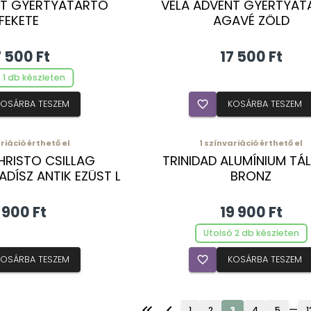
NT GYERTYATARTÓ
VELA ADVENT GYERTYAT
FEKETE
AGAVÉ ZÖLD
7 500 Ft
17 500 Ft
 1 db készleten
KOSÁRBA TESZEM
favorite_border
KOSÁRBA TESZEM
riáció érthető el
1
színvariáció érthető el
HRISTO CSILLAG
TRINIDAD ALUMÍNIUM TÁ
DÍSZ ANTIK EZÜST L
BRONZ
 900 Ft
19 900 Ft
Utolsó 2 db készleten
KOSÁRBA TESZEM
favorite_border
KOSÁRBA TESZEM
keyboard_double_arrow_left
chevron_left
—
1
2
3
4
5
1