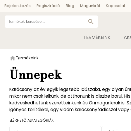
Bejelentkezés
Regisztráció
Blog
Magunkról
Kapcsolat
search
TERMÉKEINK
AK
home
Termékeink
Ünnepek
Karácsony az év egyik legszebb időszaka, egy olyan ünn
mikor nem csak lelkünk, de otthonunk is díszbe borul. H
kedveskedhetünk szeretteinkenk és Önmagunknak is. Sz
igényes terítékkel, egy vidám karácsonyfadísszel vagy c
ELÉRHETŐ ALKATEGÓRIÁK