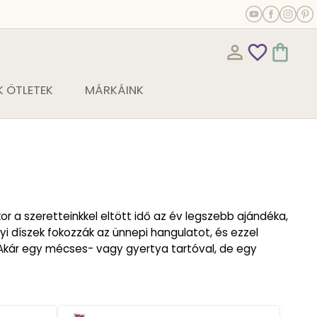
person_outline
favorite_outline
shopping_bag
 ÖTLETEK
MÁRKÁINK
r a szeretteinkkel eltött idő az év legszebb ajándéka,
yi díszek fokozzák az ünnepi hangulatot, és ezzel
Akár egy mécses- vagy gyertya tartóval, de egy