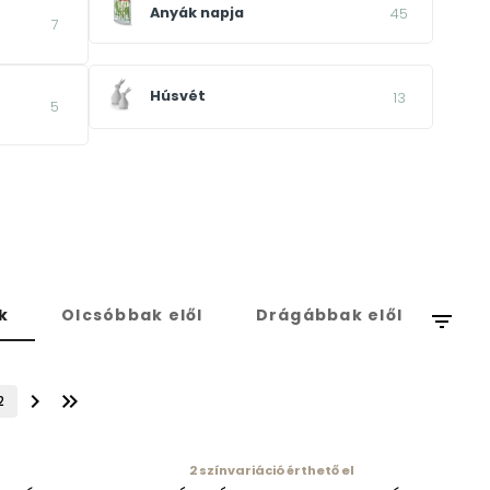
Anyák napja
45
7
Húsvét
13
5
k
Olcsóbbak elől
Drágábbak elől
filter_list
chevron_right
keyboard_double_arrow_right
2
2
színvariáció érthető el