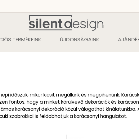
CIÓS TERMÉKEINK
ÚJDONSÁGAINK
AJÁNDÉK
epi időszak, mikor kicsit megállunk és megpihenünk. Karácsko
iszen fontos, hogy a minket körülvevő dekorációk és karácson
ámos karácsonyi dekoráció közül válogathat kínálatunkba. 
uki szobrokkal is feldobhatjuk a karácsonyi hangulatot.